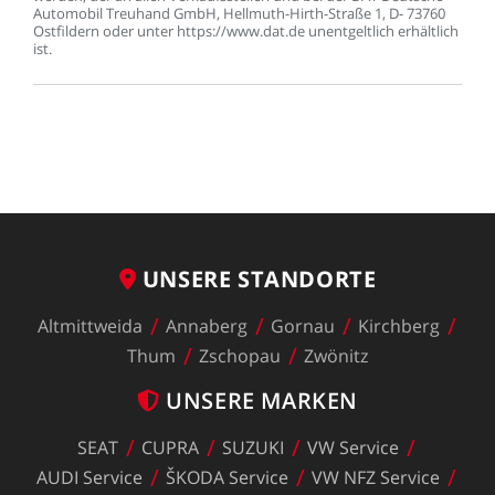
Automobil
Treuhand
GmbH,
Hellmuth-Hirth-Straße
1,
D-
73760
Ostfildern
oder
unter
https://www.dat.de
unentgeltlich
erhältlich
ist.
UNSERE
STANDORTE
Altmittweida
Annaberg
Gornau
Kirchberg
Thum
Zschopau
Zwönitz
UNSERE
MARKEN
SEAT
CUPRA
SUZUKI
VW
Service
AUDI
Service
ŠKODA
Service
VW
NFZ
Service