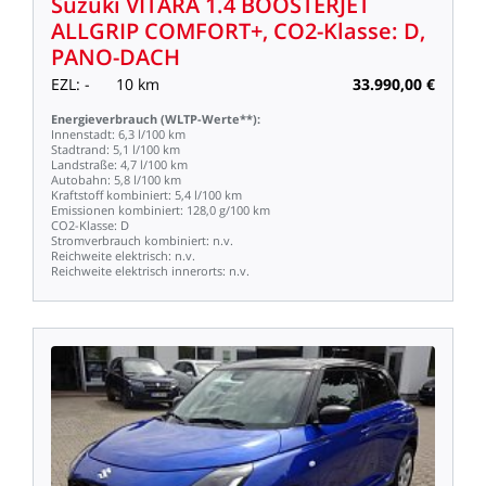
Suzuki
VITARA
1.4
BOOSTERJET
ALLGRIP
COMFORT+,
CO2-Klasse:
D,
PANO-DACH
EZL:
-
10
km
33.990,00
€
Energieverbrauch
(WLTP-Werte**):
Innenstadt:
6,3
l/100
km
Stadtrand:
5,1
l/100
km
Landstraße:
4,7
l/100
km
Autobahn:
5,8
l/100
km
Kraftstoff
kombiniert:
5,4
l/100
km
Emissionen
kombiniert:
128,0
g/100
km
CO2-Klasse:
D
Stromverbrauch
kombiniert:
n.v.
Reichweite
elektrisch:
n.v.
Reichweite
elektrisch
innerorts:
n.v.