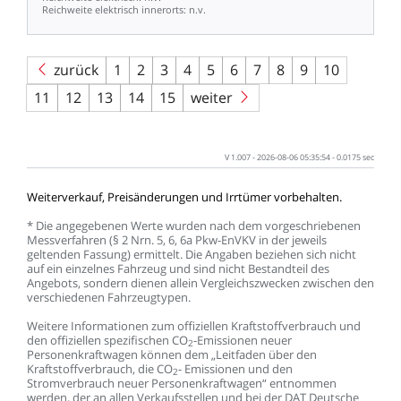
Reichweite
elektrisch
innerorts:
n.v.
zurück
1
2
3
4
5
6
7
8
9
10
11
12
13
14
15
weiter
V
1.007
-
2026-08-06
05:35:54
-
0.0175
sec
Weiterverkauf,
Preisänderungen
und
Irrtümer
vorbehalten.
*
Die
angegebenen
Werte
wurden
nach
dem
vorgeschriebenen
Messverfahren
(§
2
Nrn.
5,
6,
6a
Pkw-EnVKV
in
der
jeweils
geltenden
Fassung)
ermittelt.
Die
Angaben
beziehen
sich
nicht
auf
ein
einzelnes
Fahrzeug
und
sind
nicht
Bestandteil
des
Angebots,
sondern
dienen
allein
Vergleichszwecken
zwischen
den
verschiedenen
Fahrzeugtypen.
Weitere
Informationen
zum
offiziellen
Kraftstoffverbrauch
und
den
offiziellen
spezifischen
CO
-Emissionen
neuer
2
Personenkraftwagen
können
dem
„Leitfaden
über
den
Kraftstoffverbrauch,
die
CO
-
Emissionen
und
den
2
Stromverbrauch
neuer
Personenkraftwagen“
entnommen
werden,
der
an
allen
Verkaufsstellen
und
bei
der
DAT
Deutsche