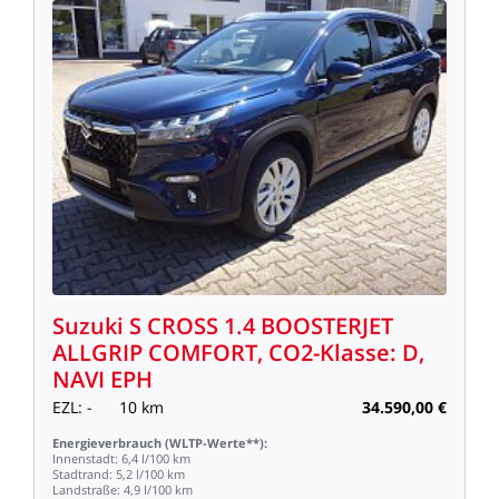
Suzuki
S
CROSS
1.4
BOOSTERJET
ALLGRIP
COMFORT,
CO2-Klasse:
D,
NAVI
EPH
EZL:
-
10
km
34.590,00
€
Energieverbrauch
(WLTP-Werte**):
Innenstadt:
6,4
l/100
km
Stadtrand:
5,2
l/100
km
Landstraße:
4,9
l/100
km