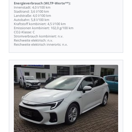
Energieverbrauch
(WLTP-Werte**):
Innenstadt:
4,0
l/100
km
Stadtrand:
3,6
l/100
km
Landstraße:
4,0
l/100
km
Autobahn:
5,8
l/100
km
Kraftstoff
kombiniert:
4,5
l/100
km
Emissionen
kombiniert:
102,0
g/100
km
CO2-Klasse:
C
Stromverbrauch
kombiniert:
n.v.
Reichweite
elektrisch:
n.v.
Reichweite
elektrisch
innerorts:
n.v.