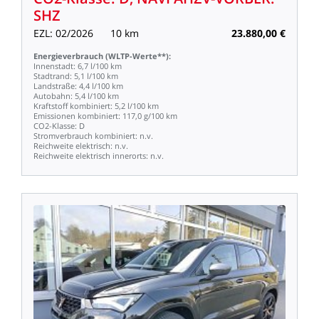
SHZ
EZL:
02/2026
10
km
23.880,00
€
Energieverbrauch
(WLTP-Werte**):
Innenstadt:
6,7
l/100
km
Stadtrand:
5,1
l/100
km
Landstraße:
4,4
l/100
km
Autobahn:
5,4
l/100
km
Kraftstoff
kombiniert:
5,2
l/100
km
Emissionen
kombiniert:
117,0
g/100
km
CO2-Klasse:
D
Stromverbrauch
kombiniert:
n.v.
Reichweite
elektrisch:
n.v.
Reichweite
elektrisch
innerorts:
n.v.