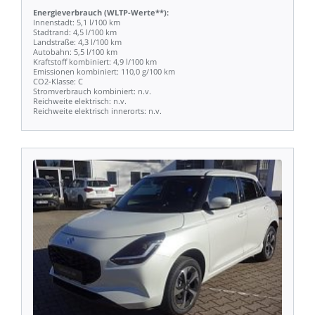
Energieverbrauch
(WLTP-Werte**):
Innenstadt:
5,1
l/100
km
Stadtrand:
4,5
l/100
km
Landstraße:
4,3
l/100
km
Autobahn:
5,5
l/100
km
Kraftstoff
kombiniert:
4,9
l/100
km
Emissionen
kombiniert:
110,0
g/100
km
CO2-Klasse:
C
Stromverbrauch
kombiniert:
n.v.
Reichweite
elektrisch:
n.v.
Reichweite
elektrisch
innerorts:
n.v.