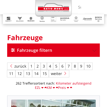
MENÜ
Suchbegriff ein
Fahrzeuge
Fahrzeuge filtern
zurück
1
2
3
4
5
6
7
8
9
10
11
12
13
14
15
weiter
262
Treffer
sortiert
nach:
Kilometer
aufsteigend
EZL
KM
Preis