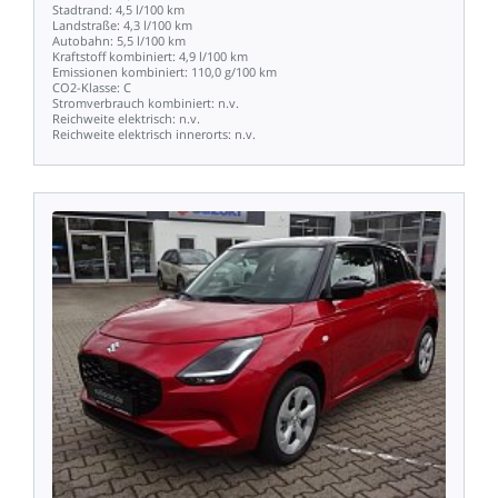
Stadtrand:
4,5
l/100
km
Landstraße:
4,3
l/100
km
Autobahn:
5,5
l/100
km
Kraftstoff
kombiniert:
4,9
l/100
km
Emissionen
kombiniert:
110,0
g/100
km
CO2-Klasse:
C
Stromverbrauch
kombiniert:
n.v.
Reichweite
elektrisch:
n.v.
Reichweite
elektrisch
innerorts:
n.v.