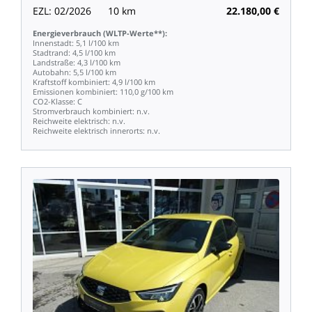
EZL:
02/2026
10
km
22.180,00
€
Energieverbrauch
(WLTP-Werte**):
Innenstadt:
5,1
l/100
km
Stadtrand:
4,5
l/100
km
Landstraße:
4,3
l/100
km
Autobahn:
5,5
l/100
km
Kraftstoff
kombiniert:
4,9
l/100
km
Emissionen
kombiniert:
110,0
g/100
km
CO2-Klasse:
C
Stromverbrauch
kombiniert:
n.v.
Reichweite
elektrisch:
n.v.
Reichweite
elektrisch
innerorts:
n.v.