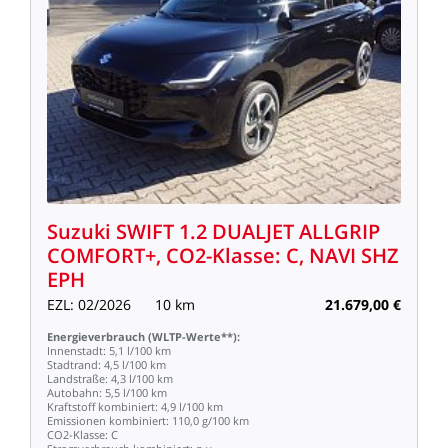
Suzuki
SWIFT
1.2
DUALJET
ALLGRIP
COMFORT+,
CO2-Klasse:
C,
NAVI
SHZ
EPH
EZL:
02/2026
10
km
21.679,00
€
Energieverbrauch
(WLTP-Werte**):
Innenstadt:
5,1
l/100
km
Stadtrand:
4,5
l/100
km
Landstraße:
4,3
l/100
km
Autobahn:
5,5
l/100
km
Kraftstoff
kombiniert:
4,9
l/100
km
Emissionen
kombiniert:
110,0
g/100
km
CO2-Klasse:
C