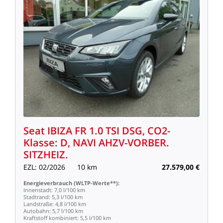
Seat
IBIZA
FR
1.0
TSI
DSG,
CO2-
Klasse:
D,
NAVI
AHZV-VORBER.
SITZHEIZ.
EZL:
02/2026
10
km
27.579,00
€
Energieverbrauch
(WLTP-Werte**):
Innenstadt:
7,0
l/100
km
Stadtrand:
5,3
l/100
km
Landstraße:
4,8
l/100
km
Autobahn:
5,7
l/100
km
Kraftstoff
kombiniert:
5,5
l/100
km