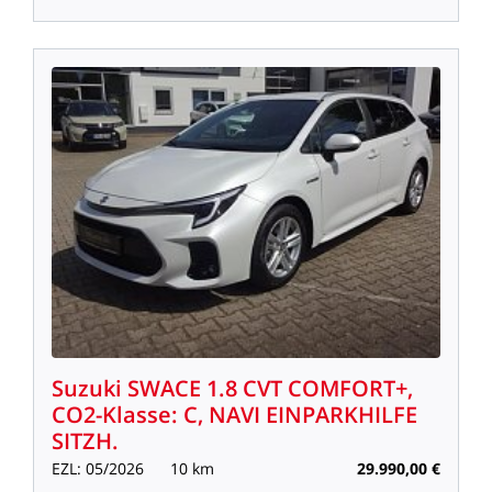
Suzuki
SWACE
1.8
CVT
COMFORT+,
CO2-Klasse:
C,
NAVI
EINPARKHILFE
SITZH.
EZL:
05/2026
10
km
29.990,00
€