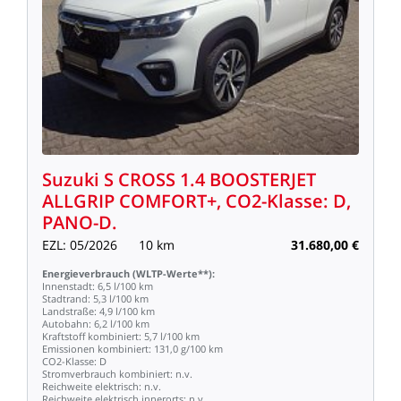
Suzuki
S
CROSS
1.4
BOOSTERJET
ALLGRIP
COMFORT+,
CO2-Klasse:
D,
PANO-D.
EZL:
05/2026
10
km
31.680,00
€
Energieverbrauch
(WLTP-Werte**):
Innenstadt:
6,5
l/100
km
Stadtrand:
5,3
l/100
km
Landstraße:
4,9
l/100
km
Autobahn:
6,2
l/100
km
Kraftstoff
kombiniert:
5,7
l/100
km
Emissionen
kombiniert:
131,0
g/100
km
CO2-Klasse:
D
Stromverbrauch
kombiniert:
n.v.
Reichweite
elektrisch:
n.v.
Reichweite
elektrisch
innerorts:
n.v.