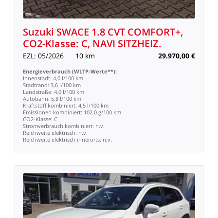
Suzuki
SWACE
1.8
CVT
COMFORT+,
CO2-Klasse:
C,
NAVI
SITZHEIZ.
EZL:
05/2026
10
km
29.970,00
€
Energieverbrauch
(WLTP-Werte**):
Innenstadt:
4,0
l/100
km
Stadtrand:
3,6
l/100
km
Landstraße:
4,0
l/100
km
Autobahn:
5,8
l/100
km
Kraftstoff
kombiniert:
4,5
l/100
km
Emissionen
kombiniert:
102,0
g/100
km
CO2-Klasse:
C
Stromverbrauch
kombiniert:
n.v.
Reichweite
elektrisch:
n.v.
Reichweite
elektrisch
innerorts:
n.v.