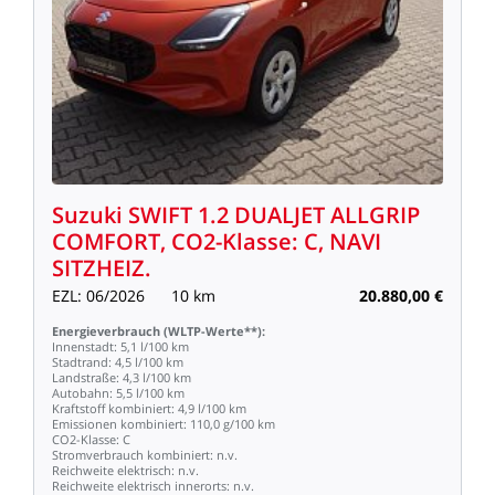
Suzuki
SWIFT
1.2
DUALJET
ALLGRIP
COMFORT,
CO2-Klasse:
C,
NAVI
SITZHEIZ.
EZL:
06/2026
10
km
20.880,00
€
Energieverbrauch
(WLTP-Werte**):
Innenstadt:
5,1
l/100
km
Stadtrand:
4,5
l/100
km
Landstraße:
4,3
l/100
km
Autobahn:
5,5
l/100
km
Kraftstoff
kombiniert:
4,9
l/100
km
Emissionen
kombiniert:
110,0
g/100
km
CO2-Klasse:
C
Stromverbrauch
kombiniert:
n.v.
Reichweite
elektrisch:
n.v.
Reichweite
elektrisch
innerorts:
n.v.