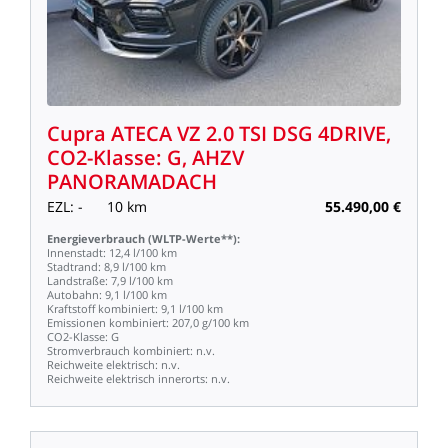
Cupra
ATECA
VZ
2.0
TSI
DSG
4DRIVE,
CO2-Klasse:
G,
AHZV
PANORAMADACH
EZL:
-
10
km
55.490,00
€
Energieverbrauch
(WLTP-Werte**):
Innenstadt:
12,4
l/100
km
Stadtrand:
8,9
l/100
km
Landstraße:
7,9
l/100
km
Autobahn:
9,1
l/100
km
Kraftstoff
kombiniert:
9,1
l/100
km
Emissionen
kombiniert:
207,0
g/100
km
CO2-Klasse:
G
Stromverbrauch
kombiniert:
n.v.
Reichweite
elektrisch:
n.v.
Reichweite
elektrisch
innerorts:
n.v.