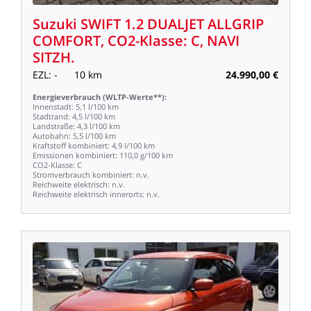
Suzuki
SWIFT
1.2
DUALJET
ALLGRIP
COMFORT,
CO2-Klasse:
C,
NAVI
SITZH.
EZL:
-
10
km
24.990,00
€
Energieverbrauch
(WLTP-Werte**):
Innenstadt:
5,1
l/100
km
Stadtrand:
4,5
l/100
km
Landstraße:
4,3
l/100
km
Autobahn:
5,5
l/100
km
Kraftstoff
kombiniert:
4,9
l/100
km
Emissionen
kombiniert:
110,0
g/100
km
CO2-Klasse:
C
Stromverbrauch
kombiniert:
n.v.
Reichweite
elektrisch:
n.v.
Reichweite
elektrisch
innerorts:
n.v.