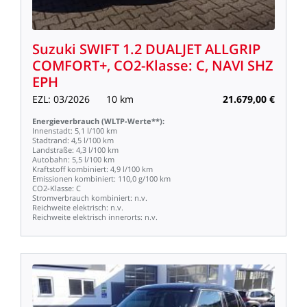
Suzuki
SWIFT
1.2
DUALJET
ALLGRIP
COMFORT+,
CO2-Klasse:
C,
NAVI
SHZ
EPH
EZL:
03/2026
10
km
21.679,00
€
Energieverbrauch
(WLTP-Werte**):
Innenstadt:
5,1
l/100
km
Stadtrand:
4,5
l/100
km
Landstraße:
4,3
l/100
km
Autobahn:
5,5
l/100
km
Kraftstoff
kombiniert:
4,9
l/100
km
Emissionen
kombiniert:
110,0
g/100
km
CO2-Klasse:
C
Stromverbrauch
kombiniert:
n.v.
Reichweite
elektrisch:
n.v.
Reichweite
elektrisch
innerorts:
n.v.