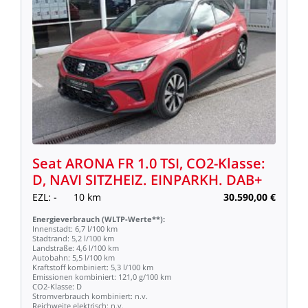
Seat
ARONA
FR
1.0
TSI,
CO2-Klasse:
D,
NAVI
SITZHEIZ.
EINPARKH.
DAB+
EZL:
-
10
km
30.590,00
€
Energieverbrauch
(WLTP-Werte**):
Innenstadt:
6,7
l/100
km
Stadtrand:
5,2
l/100
km
Landstraße:
4,6
l/100
km
Autobahn:
5,5
l/100
km
Kraftstoff
kombiniert:
5,3
l/100
km
Emissionen
kombiniert:
121,0
g/100
km
CO2-Klasse:
D
Stromverbrauch
kombiniert:
n.v.
Reichweite
elektrisch:
n.v.