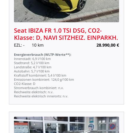
Seat
IBIZA
FR
1.0
TSI
DSG,
CO2-
Klasse:
D,
NAVI
SITZHEIZ.
EINPARKH.
EZL:
-
10
km
28.990,00
€
Energieverbrauch
(WLTP-Werte**):
Innenstadt:
6,9
l/100
km
Stadtrand:
5,2
l/100
km
Landstraße:
4,7
l/100
km
Autobahn:
5,7
l/100
km
Kraftstoff
kombiniert:
5,4
l/100
km
Emissionen
kombiniert:
124,0
g/100
km
CO2-Klasse:
D
Stromverbrauch
kombiniert:
n.v.
Reichweite
elektrisch:
n.v.
Reichweite
elektrisch
innerorts:
n.v.