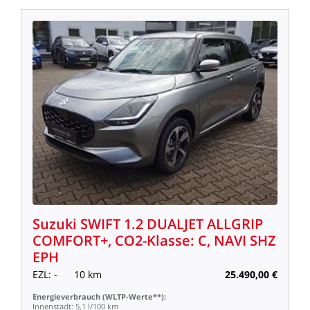
Suzuki
SWIFT
1.2
DUALJET
ALLGRIP
COMFORT+,
CO2-Klasse:
C,
NAVI
SHZ
EPH
EZL:
-
10
km
25.490,00
€
Energieverbrauch
(WLTP-Werte**):
Innenstadt:
5,1
l/100
km