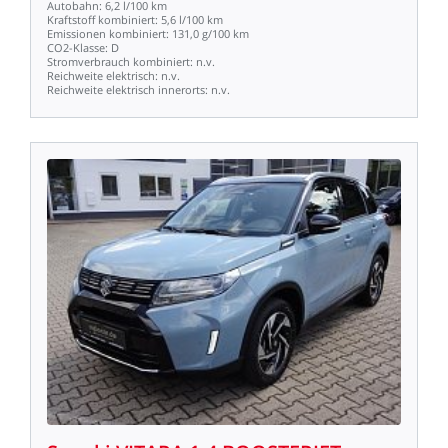
Autobahn:
6,2
l/100
km
Kraftstoff
kombiniert:
5,6
l/100
km
Emissionen
kombiniert:
131,0
g/100
km
CO2-Klasse:
D
Stromverbrauch
kombiniert:
n.v.
Reichweite
elektrisch:
n.v.
Reichweite
elektrisch
innerorts:
n.v.