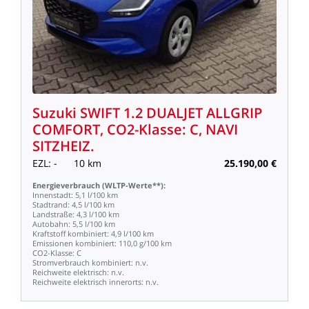
Suzuki
SWIFT
1.2
DUALJET
ALLGRIP
COMFORT,
CO2-Klasse:
C,
NAVI
SITZHEIZ.
EZL:
-
10
km
25.190,00
€
Energieverbrauch
(WLTP-Werte**):
Innenstadt:
5,1
l/100
km
Stadtrand:
4,5
l/100
km
Landstraße:
4,3
l/100
km
Autobahn:
5,5
l/100
km
Kraftstoff
kombiniert:
4,9
l/100
km
Emissionen
kombiniert:
110,0
g/100
km
CO2-Klasse:
C
Stromverbrauch
kombiniert:
n.v.
Reichweite
elektrisch:
n.v.
Reichweite
elektrisch
innerorts:
n.v.