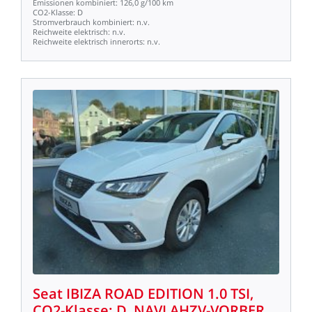
Emissionen
kombiniert:
126,0
g/100
km
CO2-Klasse:
D
Stromverbrauch
kombiniert:
n.v.
Reichweite
elektrisch:
n.v.
Reichweite
elektrisch
innerorts:
n.v.
Seat
IBIZA
ROAD
EDITION
1.0
TSI,
CO2-Klasse:
D,
NAVI
AHZV-VORBER.