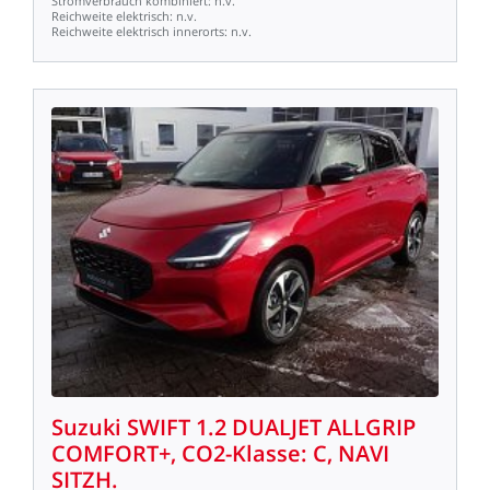
Stromverbrauch
kombiniert:
n.v.
Reichweite
elektrisch:
n.v.
Reichweite
elektrisch
innerorts:
n.v.
Suzuki
SWIFT
1.2
DUALJET
ALLGRIP
COMFORT+,
CO2-Klasse:
C,
NAVI
SITZH.