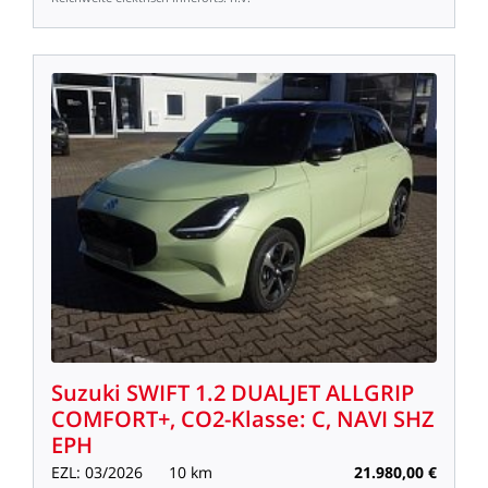
Suzuki
SWIFT
1.2
DUALJET
ALLGRIP
COMFORT+,
CO2-Klasse:
C,
NAVI
SHZ
EPH
EZL:
03/2026
10
km
21.980,00
€