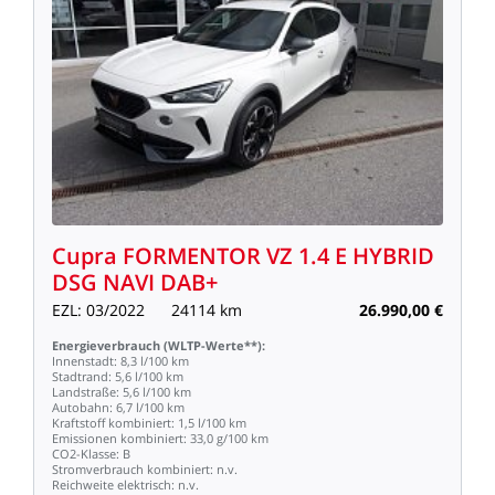
Cupra
FORMENTOR
VZ
1.4
E
HYBRID
DSG
NAVI
DAB+
EZL:
03/2022
24114
km
26.990,00
€
Energieverbrauch
(WLTP-Werte**):
Innenstadt:
8,3
l/100
km
Stadtrand:
5,6
l/100
km
Landstraße:
5,6
l/100
km
Autobahn:
6,7
l/100
km
Kraftstoff
kombiniert:
1,5
l/100
km
Emissionen
kombiniert:
33,0
g/100
km
CO2-Klasse:
B
Stromverbrauch
kombiniert:
n.v.
Reichweite
elektrisch:
n.v.