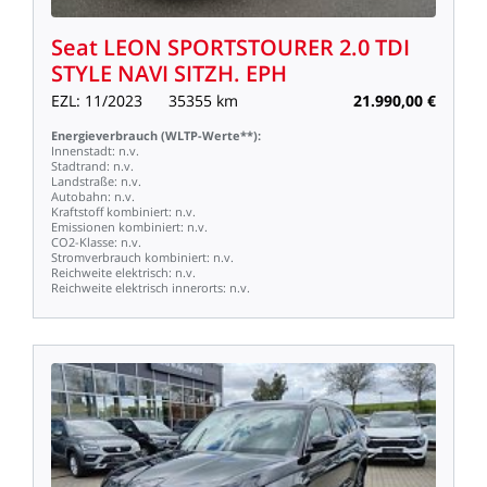
Seat
LEON
SPORTSTOURER
2.0
TDI
STYLE
NAVI
SITZH.
EPH
EZL:
11/2023
35355
km
21.990,00
€
Energieverbrauch
(WLTP-Werte**):
Innenstadt:
n.v.
Stadtrand:
n.v.
Landstraße:
n.v.
Autobahn:
n.v.
Kraftstoff
kombiniert:
n.v.
Emissionen
kombiniert:
n.v.
CO2-Klasse:
n.v.
Stromverbrauch
kombiniert:
n.v.
Reichweite
elektrisch:
n.v.
Reichweite
elektrisch
innerorts:
n.v.