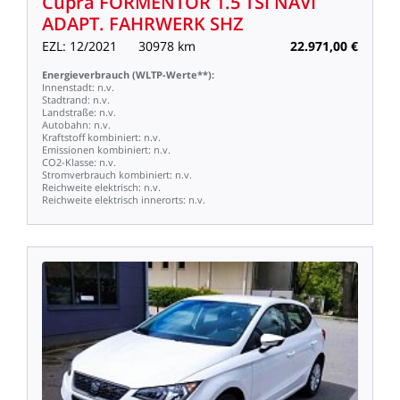
Cupra
FORMENTOR
1.5
TSI
NAVI
ADAPT.
FAHRWERK
SHZ
EZL:
12/2021
30978
km
22.971,00
€
Energieverbrauch
(WLTP-Werte**):
Innenstadt:
n.v.
Stadtrand:
n.v.
Landstraße:
n.v.
Autobahn:
n.v.
Kraftstoff
kombiniert:
n.v.
Emissionen
kombiniert:
n.v.
CO2-Klasse:
n.v.
Stromverbrauch
kombiniert:
n.v.
Reichweite
elektrisch:
n.v.
Reichweite
elektrisch
innerorts:
n.v.