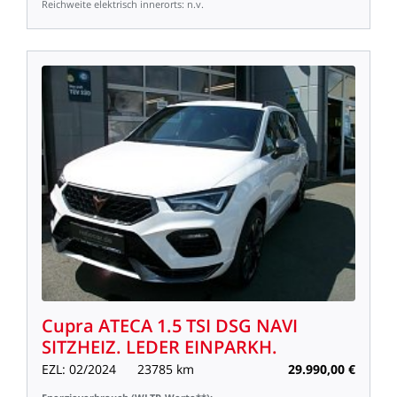
Reichweite
elektrisch
innerorts:
n.v.
Cupra
ATECA
1.5
TSI
DSG
NAVI
SITZHEIZ.
LEDER
EINPARKH.
EZL:
02/2024
23785
km
29.990,00
€