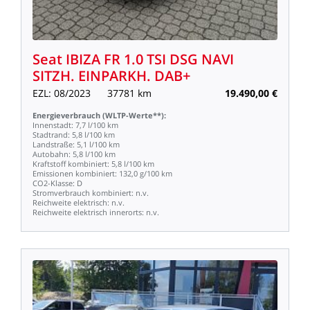
Seat
IBIZA
FR
1.0
TSI
DSG
NAVI
SITZH.
EINPARKH.
DAB+
EZL:
08/2023
37781
km
19.490,00
€
Energieverbrauch
(WLTP-Werte**):
Innenstadt:
7,7
l/100
km
Stadtrand:
5,8
l/100
km
Landstraße:
5,1
l/100
km
Autobahn:
5,8
l/100
km
Kraftstoff
kombiniert:
5,8
l/100
km
Emissionen
kombiniert:
132,0
g/100
km
CO2-Klasse:
D
Stromverbrauch
kombiniert:
n.v.
Reichweite
elektrisch:
n.v.
Reichweite
elektrisch
innerorts:
n.v.