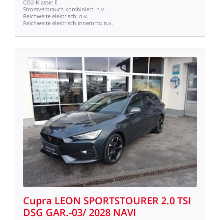
CO2-Klasse:
E
Stromverbrauch
kombiniert:
n.v.
Reichweite
elektrisch:
n.v.
Reichweite
elektrisch
innerorts:
n.v.
Cupra
LEON
SPORTSTOURER
2.0
TSI
DSG
GAR.-03/
2028
NAVI