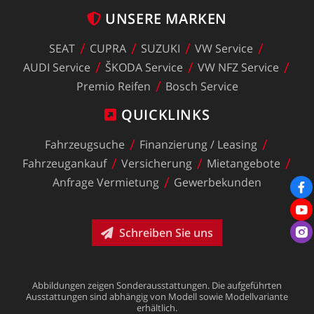
UNSERE
MARKEN
SEAT
CUPRA
SUZUKI
VW
Service
AUDI
Service
ŠKODA
Service
VW
NFZ
Service
Premio
Reifen
Bosch
Service
QUICKLINKS
Fahrzeugsuche
Finanzierung
/
Leasing
Fahrzeugankauf
Versicherung
Mietangebote
Anfrage
Vermietung
Gewerbekunden
Schreiben Sie uns
Abbildungen
zeigen
Sonderausstattungen.
Die
aufgeführten
Ausstattungen
sind
abhängig
von
Modell
sowie
Modellvariante
erhältlich.