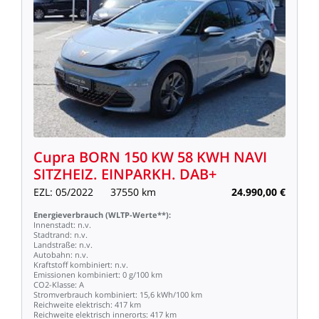
Cupra
BORN
150
KW
58
KWH
NAVI
SITZHEIZ.
EINPARKH.
DAB+
EZL:
05/2022
37550
km
24.990,00
€
Energieverbrauch
(WLTP-Werte**):
Innenstadt:
n.v.
Stadtrand:
n.v.
Landstraße:
n.v.
Autobahn:
n.v.
Kraftstoff
kombiniert:
n.v.
Emissionen
kombiniert:
0
g/100
km
CO2-Klasse:
A
Stromverbrauch
kombiniert:
15,6
kWh/100
km
Reichweite
elektrisch:
417
km
Reichweite
elektrisch
innerorts:
417
km