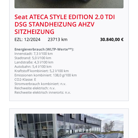
Seat
ATECA
STYLE
EDITION
2.0
TDI
DSG
STANDHEIZUNG
AHZV
SITZHEIZUNG
EZL:
12/2024
23713
km
30.840,00
€
Energieverbrauch
(WLTP-Werte**):
Innenstadt:
7,3
l/100
km
Stadtrand:
5,0
l/100
km
Landstraße:
4,3
l/100
km
Autobahn:
5,4
l/100
km
Kraftstoff
kombiniert:
5,2
l/100
km
Emissionen
kombiniert:
138,0
g/100
km
CO2-Klasse:
E
Stromverbrauch
kombiniert:
n.v.
Reichweite
elektrisch:
n.v.
Reichweite
elektrisch
innerorts:
n.v.