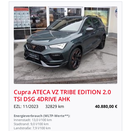
Cupra
ATECA
VZ
TRIBE
EDITION
2.0
TSI
DSG
4DRIVE
AHK
EZL:
11/2023
32829
km
40.880,00
€
Energieverbrauch
(WLTP-Werte**):
Innenstadt:
13,0
l/100
km
Stadtrand:
9,0
l/100
km
Landstraße:
7,9
l/100
km