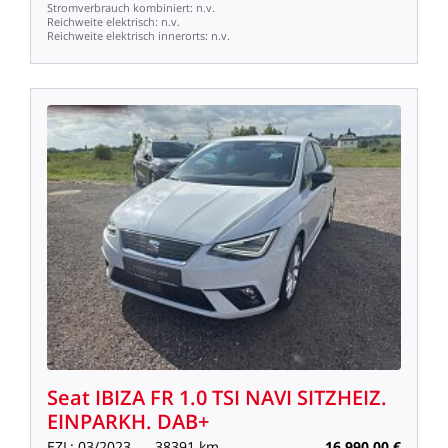
Stromverbrauch
kombiniert:
n.v.
Reichweite
elektrisch:
n.v.
Reichweite
elektrisch
innerorts:
n.v.
Seat
IBIZA
FR
1.0
TSI
NAVI
SITZHEIZ.
EINPARKH.
DAB+
EZL:
03/2023
38391
km
16.990,00
€