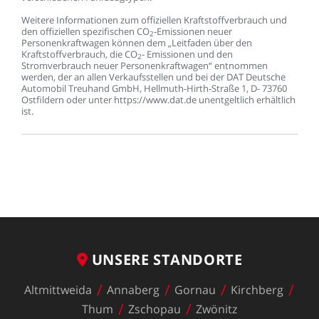
Weitere
Informationen
zum
offiziellen
Kraftstoffverbrauch
und
den
offiziellen
spezifischen
CO
-Emissionen
neuer
2
Personenkraftwagen
können
dem
„Leitfaden
über
den
Kraftstoffverbrauch,
die
CO
-
Emissionen
und
den
2
Stromverbrauch
neuer
Personenkraftwagen“
entnommen
werden,
der
an
allen
Verkaufsstellen
und
bei
der
DAT
Deutsche
Automobil
Treuhand
GmbH,
Hellmuth-Hirth-Straße
1,
D-
73760
Ostfildern
oder
unter
https://www.dat.de
unentgeltlich
erhältlich
ist.
UNSERE
STANDORTE
Altmittweida
Annaberg
Gornau
Kirchberg
Thum
Zschopau
Zwönitz