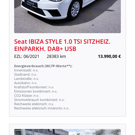
Seat
IBIZA
STYLE
1.0
TSI
SITZHEIZ.
EINPARKH.
DAB+
USB
EZL:
06/2021
28383
km
13.990,00
€
Energieverbrauch
(WLTP-Werte**):
Innenstadt:
n.v.
Stadtrand:
n.v.
Landstraße:
n.v.
Autobahn:
n.v.
Kraftstoff
kombiniert:
n.v.
Emissionen
kombiniert:
n.v.
CO2-Klasse:
n.v.
Stromverbrauch
kombiniert:
n.v.
Reichweite
elektrisch:
n.v.
Reichweite
elektrisch
innerorts:
n.v.