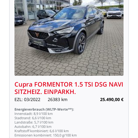
Cupra
FORMENTOR
1.5
TSI
DSG
NAVI
SITZHEIZ.
EINPARKH.
EZL:
03/2022
26383
km
25.490,00
€
Energieverbrauch
(WLTP-Werte**):
Innenstadt:
8,9
l/100
km
Stadtrand:
6,6
l/100
km
Landstraße:
5,7
l/100
km
Autobahn:
6,7
l/100
km
Kraftstoff
kombiniert:
6,6
l/100
km
Emissionen
kombiniert:
150,0
g/100
km