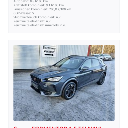
Autobahn:
8,8
l/100
km
Kraftstoff
kombiniert:
9,1
l/100
km
Emissionen
kombiniert:
206,0
g/100
km
CO2-Klasse:
G
Stromverbrauch
kombiniert:
n.v.
Reichweite
elektrisch:
n.v.
Reichweite
elektrisch
innerorts:
n.v.