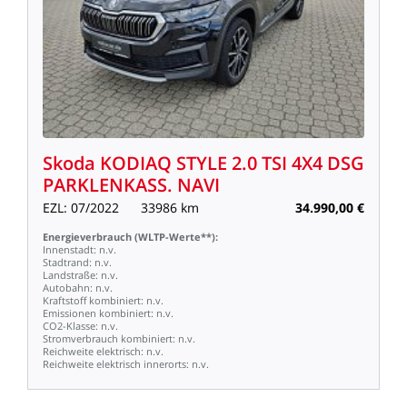
Skoda
KODIAQ
STYLE
2.0
TSI
4X4
DSG
PARKLENKASS.
NAVI
EZL:
07/2022
33986
km
34.990,00
€
Energieverbrauch
(WLTP-Werte**):
Innenstadt:
n.v.
Stadtrand:
n.v.
Landstraße:
n.v.
Autobahn:
n.v.
Kraftstoff
kombiniert:
n.v.
Emissionen
kombiniert:
n.v.
CO2-Klasse:
n.v.
Stromverbrauch
kombiniert:
n.v.
Reichweite
elektrisch:
n.v.
Reichweite
elektrisch
innerorts:
n.v.