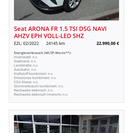
Seat
ARONA
FR
1.5
TSI
DSG
NAVI
AHZV
EPH
VOLL-LED
SHZ
EZL:
02/2022
24145
km
22.990,00
€
Energieverbrauch
(WLTP-Werte**):
Innenstadt:
n.v.
Stadtrand:
n.v.
Landstraße:
n.v.
Autobahn:
n.v.
Kraftstoff
kombiniert:
n.v.
Emissionen
kombiniert:
n.v.
CO2-Klasse:
n.v.
Stromverbrauch
kombiniert:
n.v.
Reichweite
elektrisch:
n.v.
Reichweite
elektrisch
innerorts:
n.v.