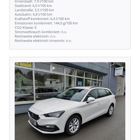
Innenstadt:
7,9
l/100
km
Stadtrand:
6,0
l/100
km
Landstraße:
5,5
l/100
km
Autobahn:
6,8
l/100
km
Kraftstoff
kombiniert:
6,4
l/100
km
Emissionen
kombiniert:
144,0
g/100
km
CO2-Klasse:
E
Stromverbrauch
kombiniert:
n.v.
Reichweite
elektrisch:
n.v.
Reichweite
elektrisch
innerorts:
n.v.