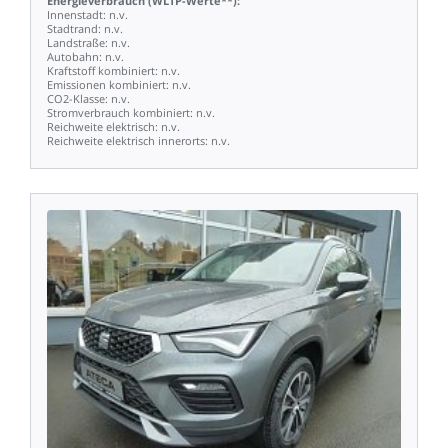
Energieverbrauch
(WLTP-Werte**):
Innenstadt:
n.v.
Stadtrand:
n.v.
Landstraße:
n.v.
Autobahn:
n.v.
Kraftstoff
kombiniert:
n.v.
Emissionen
kombiniert:
n.v.
CO2-Klasse:
n.v.
Stromverbrauch
kombiniert:
n.v.
Reichweite
elektrisch:
n.v.
Reichweite
elektrisch
innerorts:
n.v.