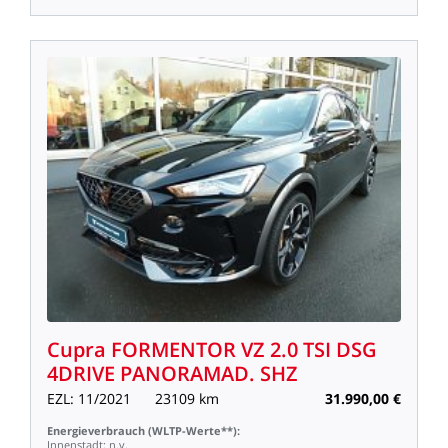
Cupra
FORMENTOR
VZ
2.0
TSI
DSG
4DRIVE
PANORAMAD.
SHZ
EZL:
11/2021
23109
km
31.990,00
€
Energieverbrauch
(WLTP-Werte**):
Innenstadt:
n.v.