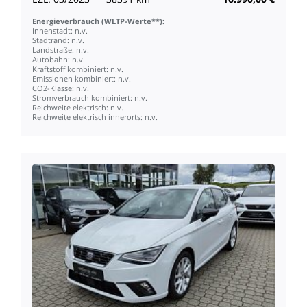
Energieverbrauch
(WLTP-Werte**):
Innenstadt:
n.v.
Stadtrand:
n.v.
Landstraße:
n.v.
Autobahn:
n.v.
Kraftstoff
kombiniert:
n.v.
Emissionen
kombiniert:
n.v.
CO2-Klasse:
n.v.
Stromverbrauch
kombiniert:
n.v.
Reichweite
elektrisch:
n.v.
Reichweite
elektrisch
innerorts:
n.v.