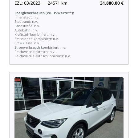
EZL:
03/2023
24571
km
31.880,00
€
Energieverbrauch
(WLTP-Werte**):
Innenstadt:
n.v.
Stadtrand:
n.v.
Landstraße:
n.v.
Autobahn:
n.v.
Kraftstoff
kombiniert:
n.v.
Emissionen
kombiniert:
n.v.
CO2-Klasse:
n.v.
Stromverbrauch
kombiniert:
n.v.
Reichweite
elektrisch:
n.v.
Reichweite
elektrisch
innerorts:
n.v.