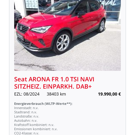
Seat
ARONA
FR
1.0
TSI
NAVI
SITZHEIZ.
EINPARKH.
DAB+
EZL:
08/2024
38403
km
19.990,00
€
Energieverbrauch
(WLTP-Werte**):
Innenstadt:
n.v.
Stadtrand:
n.v.
Landstraße:
n.v.
Autobahn:
n.v.
Kraftstoff
kombiniert:
n.v.
Emissionen
kombiniert:
n.v.
CO2-Klasse:
n.v.