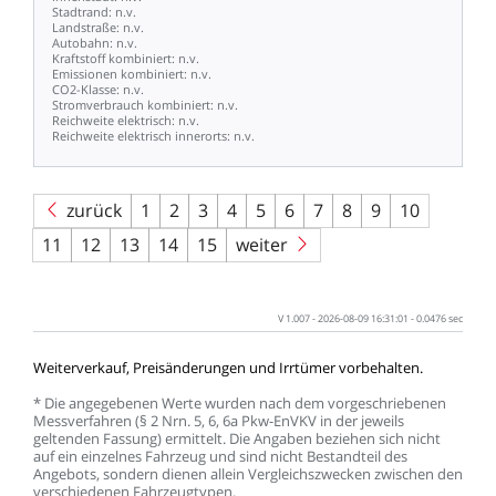
Stadtrand:
n.v.
Landstraße:
n.v.
Autobahn:
n.v.
Kraftstoff
kombiniert:
n.v.
Emissionen
kombiniert:
n.v.
CO2-Klasse:
n.v.
Stromverbrauch
kombiniert:
n.v.
Reichweite
elektrisch:
n.v.
Reichweite
elektrisch
innerorts:
n.v.
zurück
1
2
3
4
5
6
7
8
9
10
11
12
13
14
15
weiter
V
1.007
-
2026-08-09
16:31:01
-
0.0476
sec
Weiterverkauf,
Preisänderungen
und
Irrtümer
vorbehalten.
*
Die
angegebenen
Werte
wurden
nach
dem
vorgeschriebenen
Messverfahren
(§
2
Nrn.
5,
6,
6a
Pkw-EnVKV
in
der
jeweils
geltenden
Fassung)
ermittelt.
Die
Angaben
beziehen
sich
nicht
auf
ein
einzelnes
Fahrzeug
und
sind
nicht
Bestandteil
des
Angebots,
sondern
dienen
allein
Vergleichszwecken
zwischen
den
verschiedenen
Fahrzeugtypen.