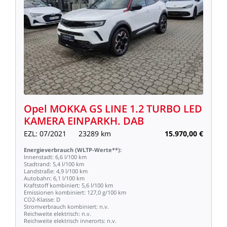
Opel
MOKKA
GS
LINE
1.2
TURBO
LED
KAMERA
EINPARKH.
DAB
EZL:
07/2021
23289
km
15.970,00
€
Energieverbrauch
(WLTP-Werte**):
Innenstadt:
6,6
l/100
km
Stadtrand:
5,4
l/100
km
Landstraße:
4,9
l/100
km
Autobahn:
6,1
l/100
km
Kraftstoff
kombiniert:
5,6
l/100
km
Emissionen
kombiniert:
127,0
g/100
km
CO2-Klasse:
D
Stromverbrauch
kombiniert:
n.v.
Reichweite
elektrisch:
n.v.
Reichweite
elektrisch
innerorts:
n.v.