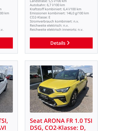
Landstraße:
5,5
l/100
km
Autobahn:
6,7
l/100
km
m
Kraftstoff
kombiniert:
6,4
l/100
km
100
km
Emissionen
kombiniert:
146,0
g/100
km
CO2-Klasse:
E
Stromverbrauch
kombiniert:
n.v.
Reichweite
elektrisch:
n.v.
.v.
Reichweite
elektrisch
innerorts:
n.v.
Details
TSI,
Seat
ARONA
FR
1.0
TSI
VI
DSG,
CO2-Klasse:
D,