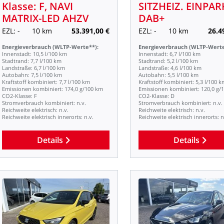
Klasse:
F,
NAVI
SITZHEIZ.
EINPAR
MATRIX-LED
AHZV
DAB+
EZL:
-
10
km
53.391,00
€
EZL:
-
10
km
26.4
Energieverbrauch
(WLTP-Werte**):
Energieverbrauch
(WLTP-Werte
Innenstadt:
10,5
l/100
km
Innenstadt:
6,7
l/100
km
Stadtrand:
7,7
l/100
km
Stadtrand:
5,2
l/100
km
Landstraße:
6,7
l/100
km
Landstraße:
4,6
l/100
km
Autobahn:
7,5
l/100
km
Autobahn:
5,5
l/100
km
Kraftstoff
kombiniert:
7,7
l/100
km
Kraftstoff
kombiniert:
5,3
l/100
k
Emissionen
kombiniert:
174,0
g/100
km
Emissionen
kombiniert:
120,0
g/
CO2-Klasse:
F
CO2-Klasse:
D
Stromverbrauch
kombiniert:
n.v.
Stromverbrauch
kombiniert:
n.v.
Reichweite
elektrisch:
n.v.
Reichweite
elektrisch:
n.v.
Reichweite
elektrisch
innerorts:
n.v.
Reichweite
elektrisch
innerorts:
n
Details
Details