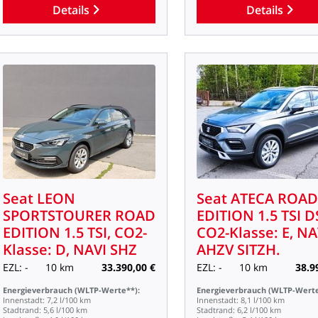
Details
Details
Seat
LEON
Seat
ATECA
ROAD
SPORTSTOURER
ROAD
EDITION
1.5
TSI
D
EDITION
1.5
TSI,
CO2-
CO2-Klasse:
E,
NA
Klasse:
D,
NAVI
SHZ
AHZV
SITZH.
EZL:
-
10
km
33.390,00
€
EZL:
-
10
km
38.9
Energieverbrauch
(WLTP-Werte**):
Energieverbrauch
(WLTP-Werte
Innenstadt:
7,2
l/100
km
Innenstadt:
8,1
l/100
km
Stadtrand:
5,6
l/100
km
Stadtrand:
6,2
l/100
km