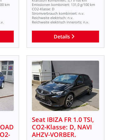
m
Kraftstoff
kombiniert:
5,7
l/100
km
100
km
Emissionen
kombiniert:
131,0
g/100
km
CO2-Klasse:
D
Stromverbrauch
kombiniert:
n.v.
Reichweite
elektrisch:
n.v.
.v.
Reichweite
elektrisch
innerorts:
n.v.
Details
Seat
IBIZA
FR
1.0
TSI,
ROAD
CO2-Klasse:
D,
NAVI
O2-
AHZV-VORBER.