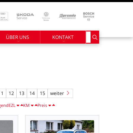
ÜBER UNS
KONTAKT
Suchbegriff eingebe
11
12
13
14
15
weiter
gend
EZL
KM
Preis