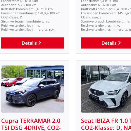
Landstraße:
4,9
l/100
km
Landstraße:
5,4
l/100
km
Autobahn:
5,7
l/100
km
Autobahn:
6,6
l/100
km
Kraftstoff
kombiniert:
5,6
l/100
km
Kraftstoff
kombiniert:
6,4
l/100
k
Emissionen
kombiniert:
128,0
g/100
km
Emissionen
kombiniert:
145,0
g/
CO2-Klasse:
D
CO2-Klasse:
E
Stromverbrauch
kombiniert:
n.v.
Stromverbrauch
kombiniert:
n.v.
Reichweite
elektrisch:
n.v.
Reichweite
elektrisch:
n.v.
Reichweite
elektrisch
innerorts:
n.v.
Reichweite
elektrisch
innerorts:
n
Details
Details
Cupra
TERRAMAR
2.0
Seat
IBIZA
FR
1.0
TSI
DSG
4DRIVE,
CO2-
CO2-Klasse:
D,
NA