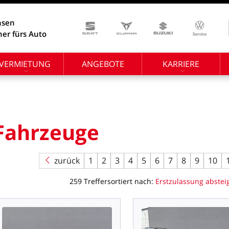
hsen
ner fürs Auto
VERMIETUNG
ANGEBOTE
KARRIERE
Fahrzeuge
zurück
1
2
3
4
5
6
7
8
9
10
259
Treffer
sortiert
nach:
Erstzulassung
abstei