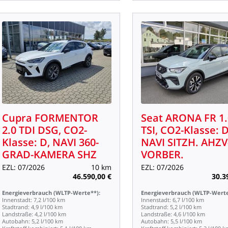
Cupra
FORMENTOR
Seat
ARONA
FR
1
2.0
TDI
DSG,
CO2-
TSI,
CO2-Klasse:
D
Klasse:
D,
NAVI
360-
NAVI
SITZH.
AHZV
GRAD-KAMERA
SHZ
VORBER.
EZL:
07/2026
10
km
EZL:
07/2026
46.590,00
€
30.3
Energieverbrauch
(WLTP-Werte**):
Energieverbrauch
(WLTP-Werte
Innenstadt:
7,2
l/100
km
Innenstadt:
6,7
l/100
km
Stadtrand:
4,9
l/100
km
Stadtrand:
5,2
l/100
km
Landstraße:
4,2
l/100
km
Landstraße:
4,6
l/100
km
Autobahn:
5,2
l/100
km
Autobahn:
5,5
l/100
km