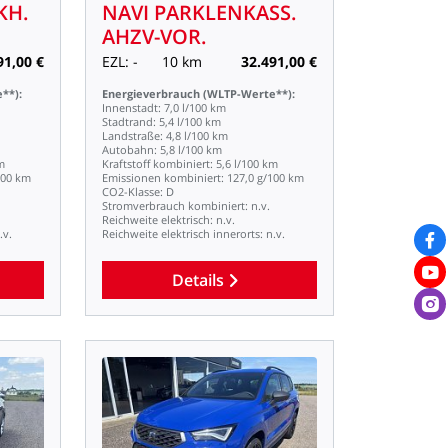
KH.
NAVI
PARKLENKASS.
AHZV-VOR.
91,00
€
EZL:
-
10
km
32.491,00
€
**):
Energieverbrauch
(WLTP-Werte**):
Innenstadt:
7,0
l/100
km
Stadtrand:
5,4
l/100
km
Landstraße:
4,8
l/100
km
Autobahn:
5,8
l/100
km
m
Kraftstoff
kombiniert:
5,6
l/100
km
100
km
Emissionen
kombiniert:
127,0
g/100
km
CO2-Klasse:
D
Stromverbrauch
kombiniert:
n.v.
Reichweite
elektrisch:
n.v.
.v.
Reichweite
elektrisch
innerorts:
n.v.
Details