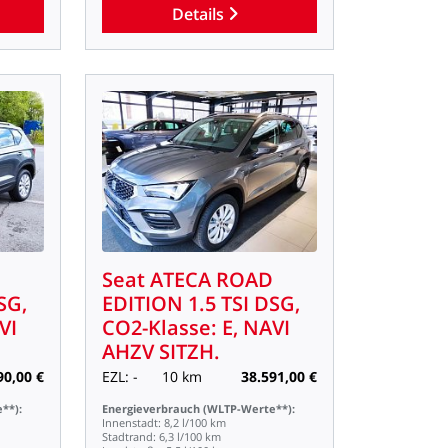
Details
Seat
ATECA
ROAD
SG,
EDITION
1.5
TSI
DSG,
VI
CO2-Klasse:
E,
NAVI
AHZV
SITZH.
90,00
€
EZL:
-
10
km
38.591,00
€
**):
Energieverbrauch
(WLTP-Werte**):
Innenstadt:
8,2
l/100
km
Stadtrand:
6,3
l/100
km