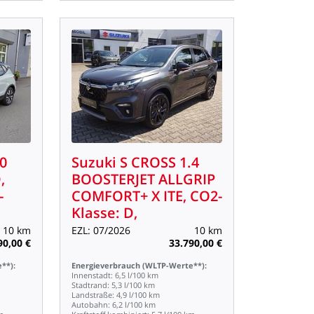
.0
Suzuki
S
CROSS
1.4
,
BOOSTERJET
ALLGRIP
-
COMFORT+
X
ITE,
CO2-
Klasse:
D,
10
km
EZL:
07/2026
10
km
90,00
€
33.790,00
€
**):
Energieverbrauch
(WLTP-Werte**):
Innenstadt:
6,5
l/100
km
Stadtrand:
5,3
l/100
km
Landstraße:
4,9
l/100
km
Autobahn:
6,2
l/100
km