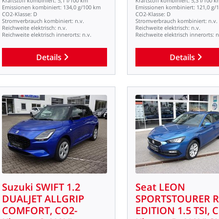
Kraftstoff
kombiniert:
5,1
l/100
km
Kraftstoff
kombiniert:
5,3
l/100
k
Emissionen
kombiniert:
134,0
g/100
km
Emissionen
kombiniert:
121,0
g/
CO2-Klasse:
D
CO2-Klasse:
D
Stromverbrauch
kombiniert:
n.v.
Stromverbrauch
kombiniert:
n.v.
Reichweite
elektrisch:
n.v.
Reichweite
elektrisch:
n.v.
Reichweite
elektrisch
innerorts:
n.v.
Reichweite
elektrisch
innerorts:
n
Details
Details
Suzuki
SWIFT
1.2
Seat
LEON
DUALJET
ALLGRIP
SPORTSTOURER
COMFORT,
CO2-
EDITION
1.5
TSI,
C