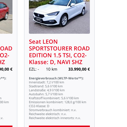
Seat
LEON
ROAD
SPORTSTOURER
ROAD
O2-
EDITION
1.5
TSI,
CO2-
HZ
Klasse:
D,
NAVI
SHZ
90,00
€
EZL:
-
10
km
33.990,00
€
**):
Energieverbrauch
(WLTP-Werte**):
Innenstadt:
7,2
l/100
km
Stadtrand:
5,6
l/100
km
Landstraße:
4,9
l/100
km
Autobahn:
5,7
l/100
km
m
Kraftstoff
kombiniert:
5,6
l/100
km
100
km
Emissionen
kombiniert:
128,0
g/100
km
CO2-Klasse:
D
Stromverbrauch
kombiniert:
n.v.
Reichweite
elektrisch:
n.v.
.v.
Reichweite
elektrisch
innerorts:
n.v.