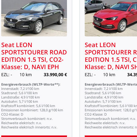
Seat
LEON
Seat
LEON
SPORTSTOURER
ROAD
SPORTSTOURER
EDITION
1.5
TSI,
CO2-
EDITION
1.5
TSI,
C
Klasse:
D,
NAVI
EPH
Klasse:
D,
NAVI
S
EZL:
-
10
km
33.990,00
€
EZL:
-
10
km
34.3
Energieverbrauch
(WLTP-Werte**):
Energieverbrauch
(WLTP-Werte
Innenstadt:
7,2
l/100
km
Innenstadt:
7,2
l/100
km
Stadtrand:
5,6
l/100
km
Stadtrand:
5,6
l/100
km
Landstraße:
4,9
l/100
km
Landstraße:
4,9
l/100
km
Autobahn:
5,7
l/100
km
Autobahn:
5,7
l/100
km
Kraftstoff
kombiniert:
5,6
l/100
km
Kraftstoff
kombiniert:
5,6
l/100
k
Emissionen
kombiniert:
128,0
g/100
km
Emissionen
kombiniert:
128,0
g/
CO2-Klasse:
D
CO2-Klasse:
D
Stromverbrauch
kombiniert:
n.v.
Stromverbrauch
kombiniert:
n.v.
Reichweite
elektrisch:
n.v.
Reichweite
elektrisch:
n.v.
Reichweite
elektrisch
innerorts:
n.v.
Reichweite
elektrisch
innerorts:
n