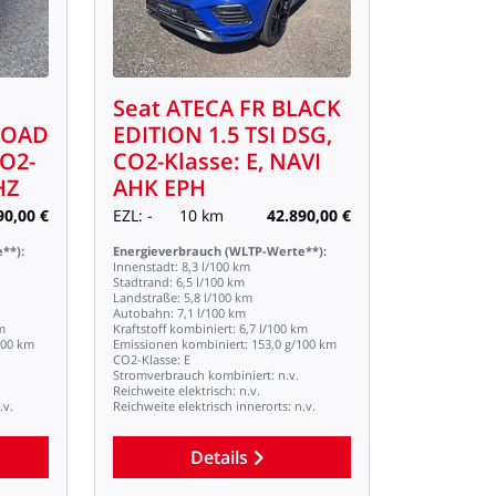
Seat
ATECA
FR
BLACK
ROAD
EDITION
1.5
TSI
DSG,
O2-
CO2-Klasse:
E,
NAVI
HZ
AHK
EPH
90,00
€
EZL:
-
10
km
42.890,00
€
**):
Energieverbrauch
(WLTP-Werte**):
Innenstadt:
8,3
l/100
km
Stadtrand:
6,5
l/100
km
Landstraße:
5,8
l/100
km
Autobahn:
7,1
l/100
km
m
Kraftstoff
kombiniert:
6,7
l/100
km
100
km
Emissionen
kombiniert:
153,0
g/100
km
CO2-Klasse:
E
Stromverbrauch
kombiniert:
n.v.
Reichweite
elektrisch:
n.v.
.v.
Reichweite
elektrisch
innerorts:
n.v.
Details