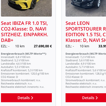
Seat
IBIZA
FR
1.0
TSI,
Seat
LEON
CO2-Klasse:
D,
NAVI
SPORTSTOURER
SITZHEIZ.
EINPARKH.
EDITION
1.5
TSI,
C
DAB+
Klasse:
D,
NAVI
S
EZL:
-
10
km
27.690,00
€
EZL:
-
10
km
33.9
Energieverbrauch
(WLTP-Werte**):
Energieverbrauch
(WLTP-Werte
Innenstadt:
6,8
l/100
km
Innenstadt:
7,2
l/100
km
Stadtrand:
5,2
l/100
km
Stadtrand:
5,6
l/100
km
Landstraße:
4,6
l/100
km
Landstraße:
4,9
l/100
km
Autobahn:
5,5
l/100
km
Autobahn:
5,7
l/100
km
Kraftstoff
kombiniert:
5,3
l/100
km
Kraftstoff
kombiniert:
5,6
l/100
k
Emissionen
kombiniert:
120,0
g/100
km
Emissionen
kombiniert:
128,0
g/
CO2-Klasse:
D
CO2-Klasse:
D
Stromverbrauch
kombiniert:
n.v.
Stromverbrauch
kombiniert:
n.v.
Reichweite
elektrisch:
n.v.
Reichweite
elektrisch:
n.v.
Reichweite
elektrisch
innerorts:
n.v.
Reichweite
elektrisch
innerorts:
n
Details
Details