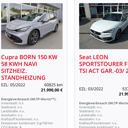
Cupra
BORN
150
KW
Seat
LEON
58
KWH
NAVI
SPORTSTOURER
F
SITZHEIZ.
TSI
ACT
GAR.-03/
STANDHEIZUNG
EZL:
05/2022
60825
km
EZL:
03/2022
53
21.990,00
€
21.9
Energieverbrauch
(WLTP-Werte**):
Innenstadt:
n.v.
Energieverbrauch
(WLTP-Werte
Stadtrand:
n.v.
Innenstadt:
n.v.
Landstraße:
n.v.
Stadtrand:
n.v.
Autobahn:
n.v.
Landstraße:
n.v.
Kraftstoff
kombiniert:
n.v.
Autobahn:
n.v.
Emissionen
kombiniert:
0
g/100
km
Kraftstoff
kombiniert:
n.v.
CO2-Klasse:
A
Emissionen
kombiniert:
n.v.