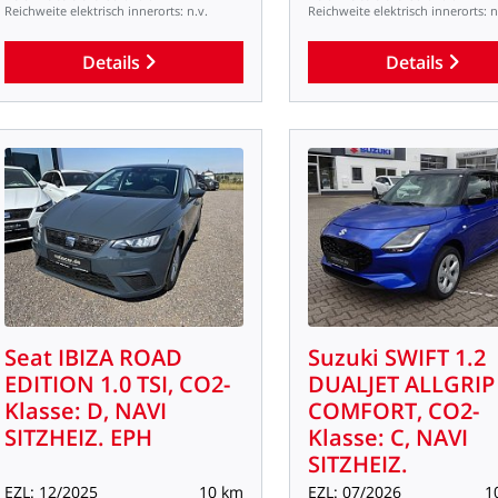
Reichweite
elektrisch
innerorts:
n.v.
Reichweite
elektrisch
innerorts:
n
Details
Details
Seat
IBIZA
ROAD
Suzuki
SWIFT
1.2
EDITION
1.0
TSI,
CO2-
DUALJET
ALLGRIP
Klasse:
D,
NAVI
COMFORT,
CO2-
SITZHEIZ.
EPH
Klasse:
C,
NAVI
SITZHEIZ.
EZL:
12/2025
10
km
EZL:
07/2026
1