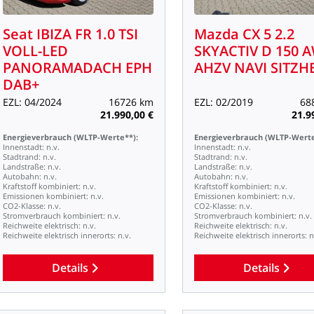
Seat
IBIZA
FR
1.0
TSI
Mazda
CX
5
2.2
VOLL-LED
SKYACTIV
D
150
A
PANORAMADACH
EPH
AHZV
NAVI
SITZHE
DAB+
EZL:
04/2024
16726
km
EZL:
02/2019
68
21.990,00
€
21.9
Energieverbrauch
(WLTP-Werte**):
Energieverbrauch
(WLTP-Werte
Innenstadt:
n.v.
Innenstadt:
n.v.
Stadtrand:
n.v.
Stadtrand:
n.v.
Landstraße:
n.v.
Landstraße:
n.v.
Autobahn:
n.v.
Autobahn:
n.v.
Kraftstoff
kombiniert:
n.v.
Kraftstoff
kombiniert:
n.v.
Emissionen
kombiniert:
n.v.
Emissionen
kombiniert:
n.v.
CO2-Klasse:
n.v.
CO2-Klasse:
n.v.
Stromverbrauch
kombiniert:
n.v.
Stromverbrauch
kombiniert:
n.v.
Reichweite
elektrisch:
n.v.
Reichweite
elektrisch:
n.v.
Reichweite
elektrisch
innerorts:
n.v.
Reichweite
elektrisch
innerorts:
n
Details
Details