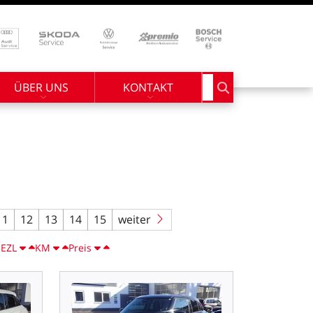
ÜBER UNS
KONTAKT
Suchbegriff eingebe
11
12
13
14
15
weiter
d
EZL
KM
Preis