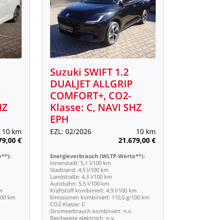
Suzuki
SWIFT
1.2
DUALJET
ALLGRIP
COMFORT+,
CO2-
HZ
Klasse:
C,
NAVI
SHZ
EPH
10
km
EZL:
02/2026
10
km
79,00
€
21.679,00
€
**):
Energieverbrauch
(WLTP-Werte**):
Innenstadt:
5,1
l/100
km
Stadtrand:
4,5
l/100
km
Landstraße:
4,3
l/100
km
Autobahn:
5,5
l/100
km
m
Kraftstoff
kombiniert:
4,9
l/100
km
100
km
Emissionen
kombiniert:
110,0
g/100
km
CO2-Klasse:
C
Stromverbrauch
kombiniert:
n.v.
Reichweite
elektrisch:
n.v.