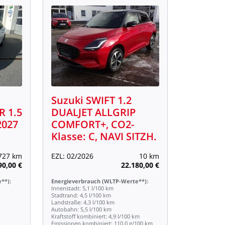
Suzuki
SWIFT
1.2
R
1.5
DUALJET
ALLGRIP
2027
COMFORT+,
CO2-
Klasse:
C,
NAVI
SITZH.
727
km
EZL:
02/2026
10
km
90,00
€
22.180,00
€
**):
Energieverbrauch
(WLTP-Werte**):
Innenstadt:
5,1
l/100
km
Stadtrand:
4,5
l/100
km
Landstraße:
4,3
l/100
km
Autobahn:
5,5
l/100
km
Kraftstoff
kombiniert:
4,9
l/100
km
Emissionen
kombiniert:
110,0
g/100
km