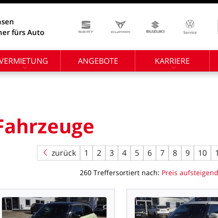
hsen
ner fürs Auto
VERMIETUNG
ANGEBOTE
KARRIERE
Fahrzeuge
zurück
1
2
3
4
5
6
7
8
9
10
260
Treffer
sortiert
nach:
Preis
aufsteigen