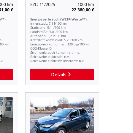
000
km
EZL:
11/2025
1000
km
51,00
€
22.380,00
€
**):
Energieverbrauch
(WLTP-Werte**):
Innenstadt:
7,1
l/100
km
Stadtrand:
5,1
l/100
km
Landstraße:
5,0
l/100
km
Autobahn:
5,2
l/100
km
m
Kraftstoff
kombiniert:
5,2
l/100
km
100
km
Emissionen
kombiniert:
120,0
g/100
km
CO2-Klasse:
D
Stromverbrauch
kombiniert:
n.v.
Reichweite
elektrisch:
n.v.
.v.
Reichweite
elektrisch
innerorts:
n.v.
Details