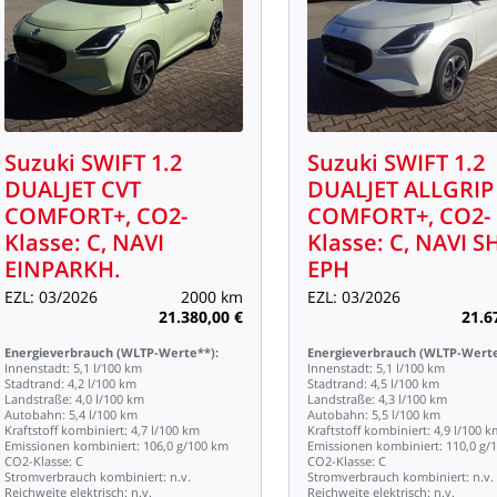
Suzuki
SWIFT
1.2
Suzuki
SWIFT
1.2
DUALJET
CVT
DUALJET
ALLGRIP
COMFORT+,
CO2-
COMFORT+,
CO2-
Klasse:
C,
NAVI
Klasse:
C,
NAVI
S
EINPARKH.
EPH
EZL:
03/2026
2000
km
EZL:
03/2026
21.380,00
€
21.6
Energieverbrauch
(WLTP-Werte**):
Energieverbrauch
(WLTP-Werte
Innenstadt:
5,1
l/100
km
Innenstadt:
5,1
l/100
km
Stadtrand:
4,2
l/100
km
Stadtrand:
4,5
l/100
km
Landstraße:
4,0
l/100
km
Landstraße:
4,3
l/100
km
Autobahn:
5,4
l/100
km
Autobahn:
5,5
l/100
km
Kraftstoff
kombiniert:
4,7
l/100
km
Kraftstoff
kombiniert:
4,9
l/100
k
Emissionen
kombiniert:
106,0
g/100
km
Emissionen
kombiniert:
110,0
g/
CO2-Klasse:
C
CO2-Klasse:
C
Stromverbrauch
kombiniert:
n.v.
Stromverbrauch
kombiniert:
n.v.
Reichweite
elektrisch:
n.v.
Reichweite
elektrisch:
n.v.