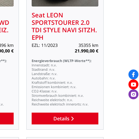
Seat
LEON
WD
SPORTSTOURER
2.0
IZ.
TDI
STYLE
NAVI
SITZH.
EPH
896
km
EZL:
11/2023
35355
km
90,00
€
21.990,00
€
**):
Energieverbrauch
(WLTP-Werte**):
Innenstadt:
n.v.
Stadtrand:
n.v.
Landstraße:
n.v.
Autobahn:
n.v.
Kraftstoff
kombiniert:
n.v.
Emissionen
kombiniert:
n.v.
CO2-Klasse:
n.v.
Stromverbrauch
kombiniert:
n.v.
Reichweite
elektrisch:
n.v.
.v.
Reichweite
elektrisch
innerorts:
n.v.
Details