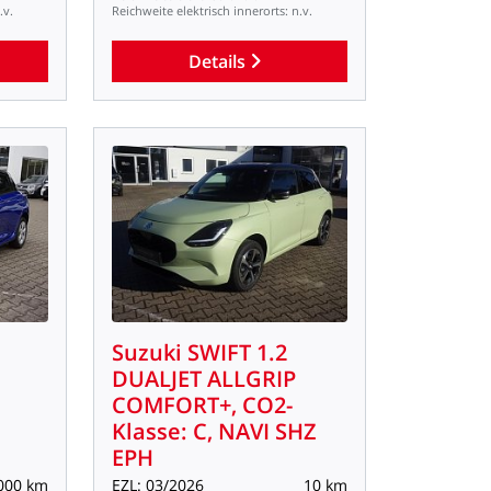
.v.
Reichweite
elektrisch
innerorts:
n.v.
Details
Suzuki
SWIFT
1.2
DUALJET
ALLGRIP
COMFORT+,
CO2-
Klasse:
C,
NAVI
SHZ
EPH
000
km
EZL:
03/2026
10
km