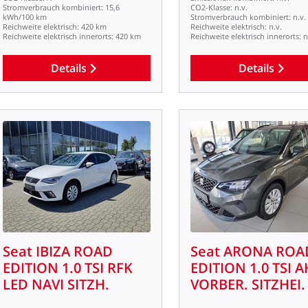
Stromverbrauch
kombiniert:
15,6
CO2-Klasse:
n.v.
kWh/100
km
Stromverbrauch
kombiniert:
n.v.
Reichweite
elektrisch:
420
km
Reichweite
elektrisch:
n.v.
Reichweite
elektrisch
innerorts:
420
km
Reichweite
elektrisch
innerorts:
n
Details
Details
Seat
IBIZA
ROAD
Seat
ARONA
ROA
EDITION
1.0
TSI
RFK
EDITION
1.0
TSI
A
LED
NAVI
SITZH.
VORBER.
SITZHEI.