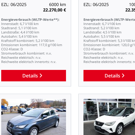
EZL:
06/2025
6000
km
EZL:
06/2025
10
22.270,00
€
22.3
Energieverbrauch
(WLTP-Werte**):
Energieverbrauch
(WLTP-Werte
Innenstadt:
6,7
l/100
km
Innenstadt:
6,7
l/100
km
Stadtrand:
5,1
l/100
km
Stadtrand:
5,2
l/100
km
Landstraße:
4,4
l/100
km
Landstraße:
4,5
l/100
km
Autobahn:
5,4
l/100
km
Autobahn:
5,5
l/100
km
Kraftstoff
kombiniert:
5,2
l/100
km
Kraftstoff
kombiniert:
5,3
l/100
k
Emissionen
kombiniert:
117,0
g/100
km
Emissionen
kombiniert:
120,0
g/
CO2-Klasse:
D
CO2-Klasse:
D
Stromverbrauch
kombiniert:
n.v.
Stromverbrauch
kombiniert:
n.v.
Reichweite
elektrisch:
n.v.
Reichweite
elektrisch:
n.v.
Reichweite
elektrisch
innerorts:
n.v.
Reichweite
elektrisch
innerorts:
n
Details
Details