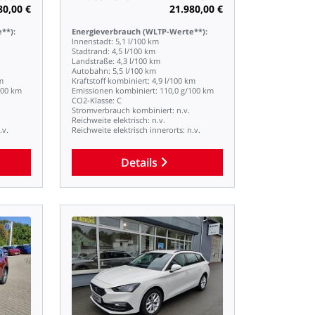
80,00
€
21.980,00
€
**):
Energieverbrauch
(WLTP-Werte**):
Innenstadt:
5,1
l/100
km
Stadtrand:
4,5
l/100
km
Landstraße:
4,3
l/100
km
Autobahn:
5,5
l/100
km
m
Kraftstoff
kombiniert:
4,9
l/100
km
100
km
Emissionen
kombiniert:
110,0
g/100
km
CO2-Klasse:
C
Stromverbrauch
kombiniert:
n.v.
Reichweite
elektrisch:
n.v.
.v.
Reichweite
elektrisch
innerorts:
n.v.
Details