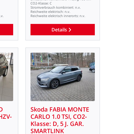
CO2-Klasse:
C
Stromverbrauch
kombiniert:
n.v.
Reichweite
elektrisch:
n.v.
.v.
Reichweite
elektrisch
innerorts:
n.v.
Details
D
Skoda
FABIA
MONTE
HZV-
CARLO
1.0
TSI,
CO2-
Klasse:
D,
5
J.
GAR.
SMARTLINK