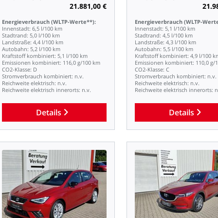
21.881,00
€
21.9
Energieverbrauch
(WLTP-Werte**):
Energieverbrauch
(WLTP-Werte
Innenstadt:
6,5
l/100
km
Innenstadt:
5,1
l/100
km
Stadtrand:
5,0
l/100
km
Stadtrand:
4,5
l/100
km
Landstraße:
4,4
l/100
km
Landstraße:
4,3
l/100
km
Autobahn:
5,2
l/100
km
Autobahn:
5,5
l/100
km
Kraftstoff
kombiniert:
5,1
l/100
km
Kraftstoff
kombiniert:
4,9
l/100
k
Emissionen
kombiniert:
116,0
g/100
km
Emissionen
kombiniert:
110,0
g/
CO2-Klasse:
D
CO2-Klasse:
C
Stromverbrauch
kombiniert:
n.v.
Stromverbrauch
kombiniert:
n.v.
Reichweite
elektrisch:
n.v.
Reichweite
elektrisch:
n.v.
Reichweite
elektrisch
innerorts:
n.v.
Reichweite
elektrisch
innerorts:
n
Details
Details