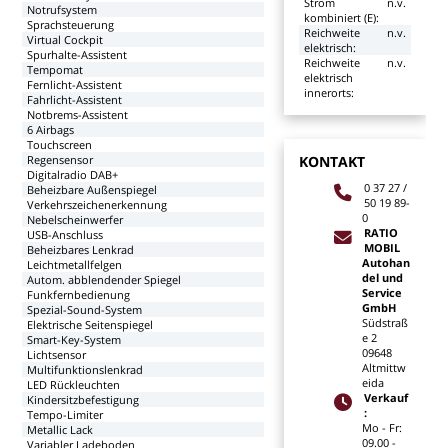
Strom
n.v.
Notrufsystem
kombiniert
(E):
Sprachsteuerung
Reichweite
n.v.
Virtual
Cockpit
elektrisch:
Spurhalte-Assistent
Reichweite
n.v.
Tempomat
elektrisch
Fernlicht-Assistent
innerorts:
Fahrlicht-Assistent
Notbrems-Assistent
6
Airbags
Touchscreen
KONTAKT
Regensensor
Digitalradio
DAB+
0
37
27
/
Beheizbare
Außenspiegel
50
19
89-
Verkehrszeichenerkennung
0
Nebelscheinwerfer
RATIO
USB-Anschluss
MOBIL
Beheizbares
Lenkrad
Autohan
Leichtmetallfelgen
del
und
Autom.
abblendender
Spiegel
Service
Funkfernbedienung
GmbH
Spezial-Sound-System
Südstraß
Elektrische
Seitenspiegel
e
2
Smart-Key-System
09648
Lichtsensor
Altmittw
Multifunktionslenkrad
eida
LED
Rückleuchten
Verkauf
Kindersitzbefestigung
:
Tempo-Limiter
Mo
-
Fr:
Metallic
Lack
09.00
-
Variabler
Ladeboden