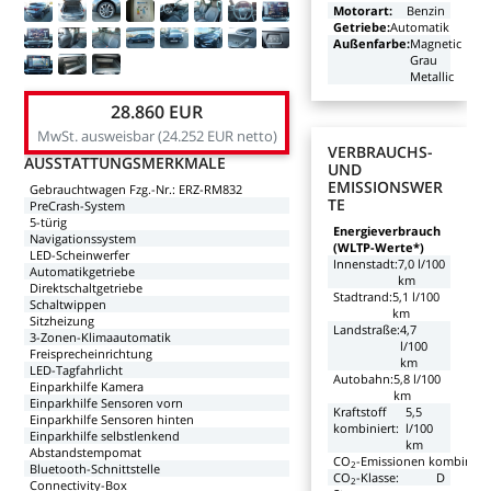
Motorart:
Benzin
Getriebe:
Automatik
Außenfarbe:
Magnetic
Grau
Metallic
28.860
EUR
MwSt.
ausweisbar
(24.252
EUR
netto)
VERBRAUCHS-
AUSSTATTUNGSMERKMALE
UND
EMISSIONSWER
Gebrauchtwagen
Fzg.-Nr.:
ERZ-RM832
TE
PreCrash-System
5-türig
Energieverbrauch
Navigationssystem
(WLTP-Werte*)
LED-Scheinwerfer
Innenstadt:
7,0
l/100
Automatikgetriebe
km
Direktschaltgetriebe
Stadtrand:
5,1
l/100
Schaltwippen
km
Sitzheizung
Landstraße:
4,7
3-Zonen-Klimaautomatik
l/100
Freisprecheinrichtung
km
LED-Tagfahrlicht
Autobahn:
5,8
l/100
Einparkhilfe
Kamera
km
Einparkhilfe
Sensoren
vorn
Kraftstoff
5,5
Einparkhilfe
Sensoren
hinten
kombiniert:
l/100
Einparkhilfe
selbstlenkend
km
Abstandstempomat
CO
-Emissionen kombiniert
2
Bluetooth-Schnittstelle
CO
-Klasse:
D
2
Connectivity-Box