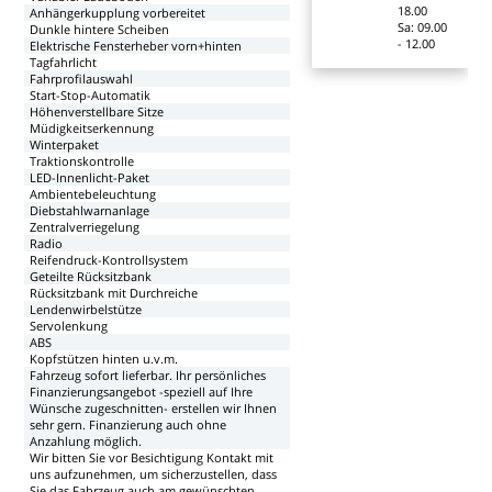
18.00
Anhängerkupplung
vorbereitet
Sa:
09.00
Dunkle
hintere
Scheiben
-
12.00
Elektrische
Fensterheber
vorn+hinten
Tagfahrlicht
Fahrprofilauswahl
Start-Stop-Automatik
Höhenverstellbare
Sitze
Müdigkeitserkennung
Winterpaket
Traktionskontrolle
LED-Innenlicht-Paket
Ambientebeleuchtung
Diebstahlwarnanlage
Zentralverriegelung
Radio
Reifendruck-Kontrollsystem
Geteilte
Rücksitzbank
Rücksitzbank
mit
Durchreiche
Lendenwirbelstütze
Servolenkung
ABS
Kopfstützen
hinten
u.v.m.
Fahrzeug
sofort
lieferbar.
Ihr
persönliches
Finanzierungsangebot
-speziell
auf
Ihre
Wünsche
zugeschnitten-
erstellen
wir
Ihnen
sehr
gern.
Finanzierung
auch
ohne
Anzahlung
möglich.
Wir
bitten
Sie
vor
Besichtigung
Kontakt
mit
uns
aufzunehmen,
um
sicherzustellen,
dass
Sie
das
Fahrzeug
auch
am
gewünschten