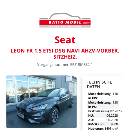
Seat
LEON
FR
1.5
ETSI
DSG
NAVI
AHZV-VORBER.
SITZHEIZ.
Vorgangsnummer:
ERZ-RM832-1
TECHNISCHE
DATEN
Motorleistung
110
in
kW:
Motorleistung
150
in
PS:
Erstzulassung:
02.2025
HU:
06.2028
AU:
06.2028
KM-Stand:
9000
Hubraum:
1498
cm³