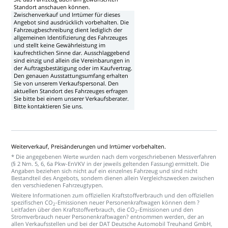
Standort
anschauen
können.
Zwischenverkauf
und
Irrtümer
für
dieses
Angebot
sind
ausdrücklich
vorbehalten.
Die
Fahrzeugbeschreibung
dient
lediglich
der
allgemeinen
Identifizierung
des
Fahrzeuges
und
stellt
keine
Gewährleistung
im
kaufrechtlichen
Sinne
dar.
Ausschlaggebend
sind
einzig
und
allein
die
Vereinbarungen
in
der
Auftragsbestätigung
oder
im
Kaufvertrag.
Den
genauen
Ausstattungsumfang
erhalten
Sie
von
unserem
Verkaufspersonal.
Den
aktuellen
Standort
des
Fahrzeuges
erfragen
Sie
bitte
bei
einem
unserer
Verkaufsberater.
Bitte
kontaktieren
Sie
uns.
Weiterverkauf,
Preisänderungen
und
Irrtümer
vorbehalten.
*
Die
angegebenen
Werte
wurden
nach
dem
vorgeschriebenen
Messverfahren
(§
2
Nrn.
5,
6,
6a
Pkw-EnVKV
in
der
jeweils
geltenden
Fassung)
ermittelt.
Die
Angaben
beziehen
sich
nicht
auf
ein
einzelnes
Fahrzeug
und
sind
nicht
Bestandteil
des
Angebots,
sondern
dienen
allein
Vergleichszwecken
zwischen
den
verschiedenen
Fahrzeugtypen.
Weitere
Informationen
zum
offiziellen
Kraftstoffverbrauch
und
den
offiziellen
spezifischen
CO
-Emissionen
neuer
Personenkraftwagen
können
dem
?
2
Leitfaden
über
den
Kraftstoffverbrauch,
die
CO
-Emissionen
und
den
2
Stromverbrauch
neuer
Personenkraftwagen?
entnommen
werden,
der
an
allen
Verkaufsstellen
und
bei
der
DAT
Deutsche
Automobil
Treuhand
GmbH,