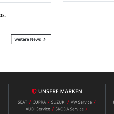
03.
weitere News
UNSERE
MARKEN
SEAT
CUPRA
SUZUKI
VW
Service
z
AUDI
Service
ŠKODA
Service