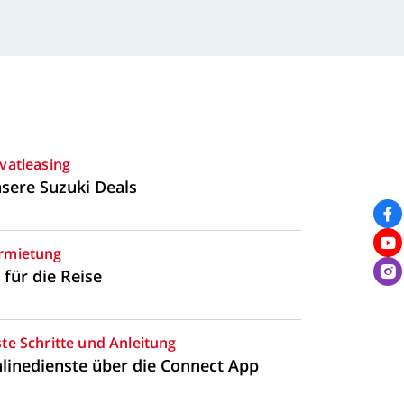
ivatleasing
sere
Suzuki
Deals
rmietung
für
die
Reise
ste
Schritte
und
Anleitung
linedienste
über
die
Connect
App