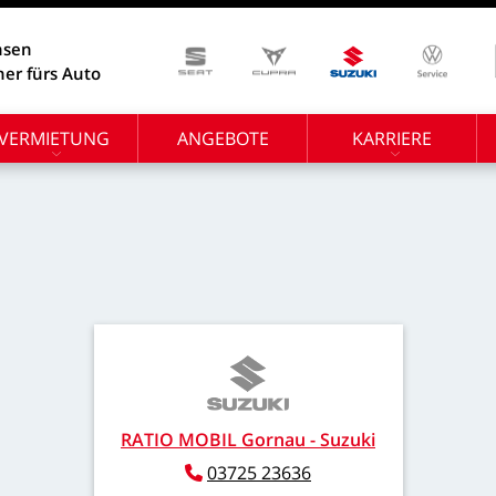
hsen
ner fürs Auto
VERMIETUNG
ANGEBOTE
KARRIERE
RATIO
MOBIL
Gornau
-
Suzuki
Telefon:
03725
23636