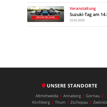
Veranstaltung
Suzuki-Tag
am
14.
25.02.2026
UNSERE
STANDORTE
Altmittweida
Annaberg
Gornau
Kirchberg
Thum
Zschopau
Zwönit