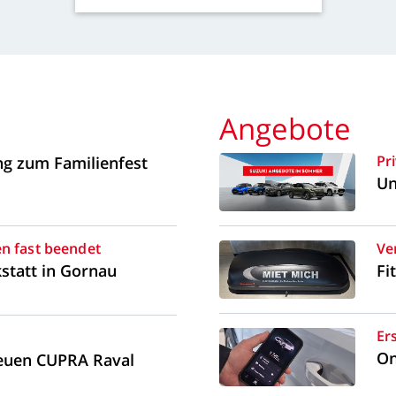
Angebote
Pr
ng
zum
Familienfest
Un
en
fast
beendet
Ve
statt
in
Gornau
Fit
Er
On
euen
CUPRA
Raval