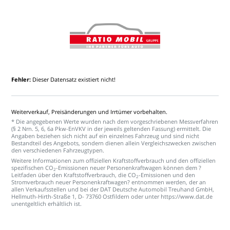
Fehler:
Dieser
Datensatz
existiert
nicht!
Weiterverkauf,
Preisänderungen
und
Irrtümer
vorbehalten.
*
Die
angegebenen
Werte
wurden
nach
dem
vorgeschriebenen
Messverfahren
(§
2
Nrn.
5,
6,
6a
Pkw-EnVKV
in
der
jeweils
geltenden
Fassung)
ermittelt.
Die
Angaben
beziehen
sich
nicht
auf
ein
einzelnes
Fahrzeug
und
sind
nicht
Bestandteil
des
Angebots,
sondern
dienen
allein
Vergleichszwecken
zwischen
den
verschiedenen
Fahrzeugtypen.
Weitere
Informationen
zum
offiziellen
Kraftstoffverbrauch
und
den
offiziellen
spezifischen
CO
-Emissionen
neuer
Personenkraftwagen
können
dem
?
2
Leitfaden
über
den
Kraftstoffverbrauch,
die
CO
-Emissionen
und
den
2
Stromverbrauch
neuer
Personenkraftwagen?
entnommen
werden,
der
an
allen
Verkaufsstellen
und
bei
der
DAT
Deutsche
Automobil
Treuhand
GmbH,
Hellmuth-Hirth-Straße
1,
D-
73760
Ostfildern
oder
unter
https://www.dat.de
unentgeltlich
erhältlich
ist.