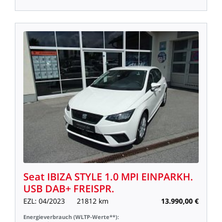
Seat
IBIZA
STYLE
1.0
MPI
EINPARKH.
USB
DAB+
FREISPR.
EZL:
04/2023
21812
km
13.990,00
€
Energieverbrauch
(WLTP-Werte**):