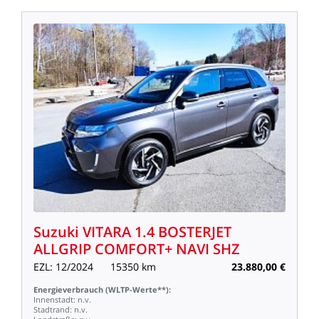
Suzuki
VITARA
1.4
BOSTERJET
ALLGRIP
COMFORT+
NAVI
SHZ
EZL:
12/2024
15350
km
23.880,00
€
Energieverbrauch
(WLTP-Werte**):
Innenstadt:
n.v.
Stadtrand:
n.v.