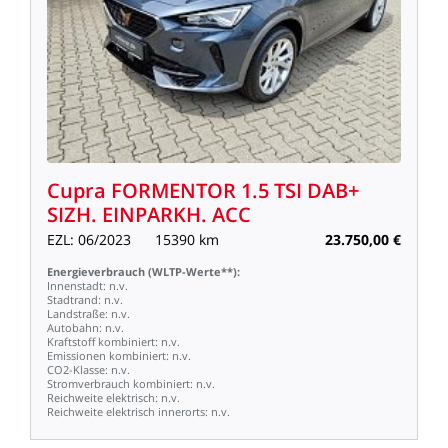
Cupra
FORMENTOR
1.5
TSI
DAB+
SIZH.
EINPARKH.
ACC
EZL:
06/2023
15390
km
23.750,00
€
Energieverbrauch
(WLTP-Werte**):
Innenstadt:
n.v.
Stadtrand:
n.v.
Landstraße:
n.v.
Autobahn:
n.v.
Kraftstoff
kombiniert:
n.v.
Emissionen
kombiniert:
n.v.
CO2-Klasse:
n.v.
Stromverbrauch
kombiniert:
n.v.
Reichweite
elektrisch:
n.v.
Reichweite
elektrisch
innerorts:
n.v.