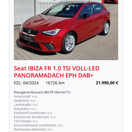
Seat
IBIZA
FR
1.0
TSI
VOLL-LED
PANORAMADACH
EPH
DAB+
EZL:
04/2024
16726
km
21.990,00
€
Energieverbrauch
(WLTP-Werte**):
Innenstadt:
n.v.
Stadtrand:
n.v.
Landstraße:
n.v.
Autobahn:
n.v.
Kraftstoff
kombiniert:
n.v.
Emissionen
kombiniert:
n.v.
CO2-Klasse:
n.v.
Stromverbrauch
kombiniert:
n.v.
Reichweite
elektrisch:
n.v.