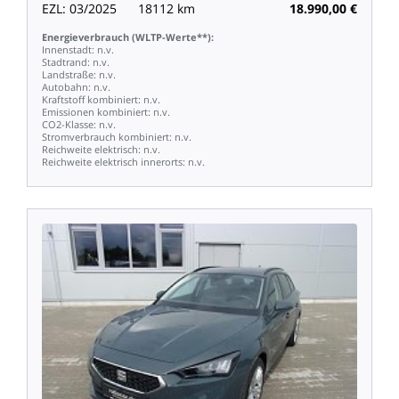
EZL:
03/2025
18112
km
18.990,00
€
Energieverbrauch
(WLTP-Werte**):
Innenstadt:
n.v.
Stadtrand:
n.v.
Landstraße:
n.v.
Autobahn:
n.v.
Kraftstoff
kombiniert:
n.v.
Emissionen
kombiniert:
n.v.
CO2-Klasse:
n.v.
Stromverbrauch
kombiniert:
n.v.
Reichweite
elektrisch:
n.v.
Reichweite
elektrisch
innerorts:
n.v.