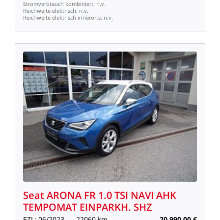
Stromverbrauch
kombiniert:
n.v.
Reichweite
elektrisch:
n.v.
Reichweite
elektrisch
innerorts:
n.v.
Seat
ARONA
FR
1.0
TSI
NAVI
AHK
TEMPOMAT
EINPARKH.
SHZ
EZL:
06/2023
22060
km
20.990,00
€