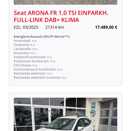
Seat
ARONA
FR
1.0
TSI
EINPARKH.
FULL-LINK
DAB+
KLIMA
EZL:
03/2025
21314
km
17.489,00
€
Energieverbrauch
(WLTP-Werte**):
Innenstadt:
n.v.
Stadtrand:
n.v.
Landstraße:
n.v.
Autobahn:
n.v.
Kraftstoff
kombiniert:
n.v.
Emissionen
kombiniert:
n.v.
CO2-Klasse:
n.v.
Stromverbrauch
kombiniert:
n.v.
Reichweite
elektrisch:
n.v.
Reichweite
elektrisch
innerorts:
n.v.