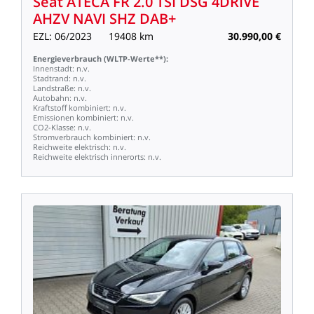
Seat
ATECA
FR
2.0
TSI
DSG
4DRIVE
AHZV
NAVI
SHZ
DAB+
EZL:
06/2023
19408
km
30.990,00
€
Energieverbrauch
(WLTP-Werte**):
Innenstadt:
n.v.
Stadtrand:
n.v.
Landstraße:
n.v.
Autobahn:
n.v.
Kraftstoff
kombiniert:
n.v.
Emissionen
kombiniert:
n.v.
CO2-Klasse:
n.v.
Stromverbrauch
kombiniert:
n.v.
Reichweite
elektrisch:
n.v.
Reichweite
elektrisch
innerorts:
n.v.