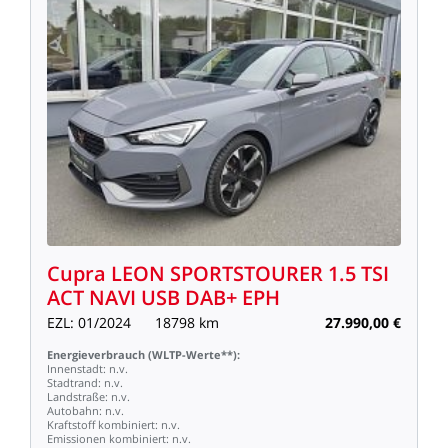
Cupra
LEON
SPORTSTOURER
1.5
TSI
ACT
NAVI
USB
DAB+
EPH
EZL:
01/2024
18798
km
27.990,00
€
Energieverbrauch
(WLTP-Werte**):
Innenstadt:
n.v.
Stadtrand:
n.v.
Landstraße:
n.v.
Autobahn:
n.v.
Kraftstoff
kombiniert:
n.v.
Emissionen
kombiniert:
n.v.