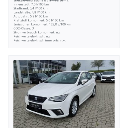
Energieverbrauch
(WLTP-Werte**):
Innenstadt:
7,0
l/100
km
Stadtrand:
5,4
l/100
km
Landstraße:
4,8
l/100
km
Autobahn:
5,9
l/100
km
Kraftstoff
kombiniert:
5,6
l/100
km
Emissionen
kombiniert:
128,0
g/100
km
CO2-Klasse:
D
Stromverbrauch
kombiniert:
n.v.
Reichweite
elektrisch:
n.v.
Reichweite
elektrisch
innerorts:
n.v.