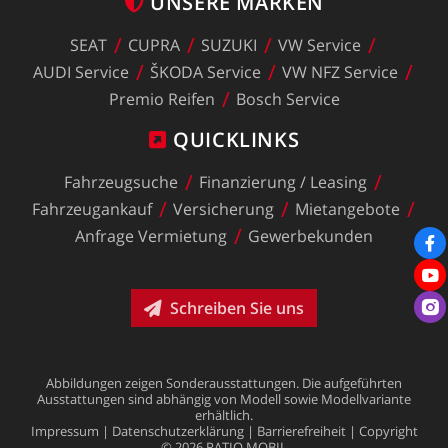
UNSERE
MARKEN
SEAT
CUPRA
SUZUKI
VW
Service
AUDI
Service
ŠKODA
Service
VW
NFZ
Service
Premio
Reifen
Bosch
Service
QUICKLINKS
Fahrzeugsuche
Finanzierung
/
Leasing
Fahrzeugankauf
Versicherung
Mietangebote
Anfrage
Vermietung
Gewerbekunden
Schreiben Sie uns
Abbildungen
zeigen
Sonderausstattungen.
Die
aufgeführten
Ausstattungen
sind
abhängig
von
Modell
sowie
Modellvariante
erhältlich.
Impressum
|
Datenschutzerklärung
|
Barrierefreiheit
|
Copyright
©
2026
RATIO
MOBIL