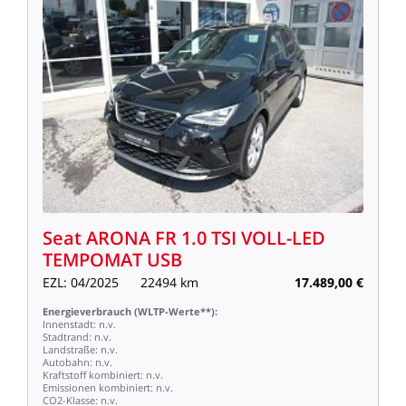
Seat
ARONA
FR
1.0
TSI
VOLL-LED
TEMPOMAT
USB
EZL:
04/2025
22494
km
17.489,00
€
Energieverbrauch
(WLTP-Werte**):
Innenstadt:
n.v.
Stadtrand:
n.v.
Landstraße:
n.v.
Autobahn:
n.v.
Kraftstoff
kombiniert:
n.v.
Emissionen
kombiniert:
n.v.
CO2-Klasse:
n.v.