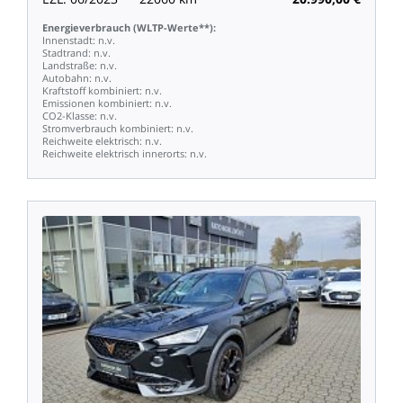
Energieverbrauch
(WLTP-Werte**):
Innenstadt:
n.v.
Stadtrand:
n.v.
Landstraße:
n.v.
Autobahn:
n.v.
Kraftstoff
kombiniert:
n.v.
Emissionen
kombiniert:
n.v.
CO2-Klasse:
n.v.
Stromverbrauch
kombiniert:
n.v.
Reichweite
elektrisch:
n.v.
Reichweite
elektrisch
innerorts:
n.v.