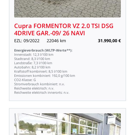
Cupra
FORMENTOR
VZ
2.0
TSI
DSG
4DRIVE
GAR.-09/
26
NAVI
EZL:
09/2022
22046
km
31.990,00
€
Energieverbrauch
(WLTP-Werte**):
Innenstadt:
12,3
l/100
km
Stadtrand:
8,3
l/100
km
Landstraße:
7,3
l/100
km
Autobahn:
8,2
l/100
km
Kraftstoff
kombiniert:
8,5
l/100
km
Emissionen
kombiniert:
192,0
g/100
km
CO2-Klasse:
G
Stromverbrauch
kombiniert:
n.v.
Reichweite
elektrisch:
n.v.
Reichweite
elektrisch
innerorts:
n.v.