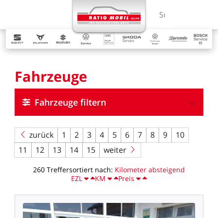
MENÜ
Suchbegriff ein
Fahrzeuge
Fahrzeuge filtern
zurück
1
2
3
4
5
6
7
8
9
10
11
12
13
14
15
weiter
260
Treffer
sortiert
nach:
Kilometer
absteigend
EZL
KM
Preis