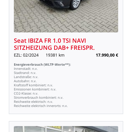
Seat
IBIZA
FR
1.0
TSI
NAVI
SITZHEIZUNG
DAB+
FREISPR.
EZL:
02/2024
19381
km
17.990,00
€
Energieverbrauch
(WLTP-Werte**):
Innenstadt:
n.v.
Stadtrand:
n.v.
Landstraße:
n.v.
Autobahn:
n.v.
Kraftstoff
kombiniert:
n.v.
Emissionen
kombiniert:
n.v.
CO2-Klasse:
n.v.
Stromverbrauch
kombiniert:
n.v.
Reichweite
elektrisch:
n.v.
Reichweite
elektrisch
innerorts:
n.v.