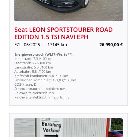
Seat
LEON
SPORTSTOURER
ROAD
EDITION
1.5
TSI
NAVI
EPH
EZL:
06/2025
17145
km
26.990,00
€
Energieverbrauch
(WLTP-Werte**):
Innenstadt:
7,3
l/100
km
Stadtrand:
5,7
l/100
km
Landstraße:
5,0
l/100
km
Autobahn:
5,8
l/100
km
Kraftstoff
kombiniert:
5,8
l/100
km
Emissionen
kombiniert:
131,0
g/100
km
CO2-Klasse:
D
Stromverbrauch
kombiniert:
n.v.
Reichweite
elektrisch:
n.v.
Reichweite
elektrisch
innerorts:
n.v.