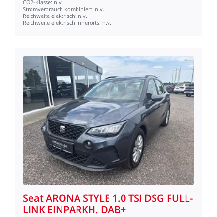
CO2-Klasse:
n.v.
Stromverbrauch
kombiniert:
n.v.
Reichweite
elektrisch:
n.v.
Reichweite
elektrisch
innerorts:
n.v.
Seat
ARONA
STYLE
1.0
TSI
DSG
FULL-
LINK
EINPARKH.
DAB+