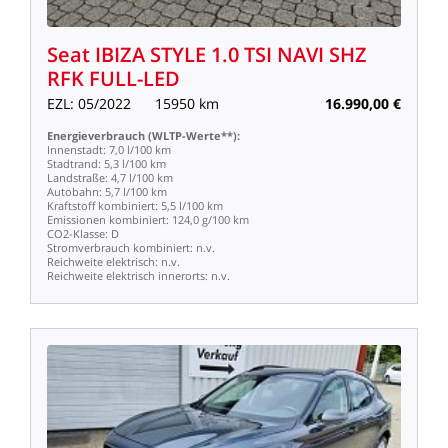
Seat
IBIZA
STYLE
1.0
TSI
NAVI
SHZ
RFK
FULL-LED
EZL:
05/2022
15950
km
16.990,00
€
Energieverbrauch
(WLTP-Werte**):
Innenstadt:
7,0
l/100
km
Stadtrand:
5,3
l/100
km
Landstraße:
4,7
l/100
km
Autobahn:
5,7
l/100
km
Kraftstoff
kombiniert:
5,5
l/100
km
Emissionen
kombiniert:
124,0
g/100
km
CO2-Klasse:
D
Stromverbrauch
kombiniert:
n.v.
Reichweite
elektrisch:
n.v.
Reichweite
elektrisch
innerorts:
n.v.