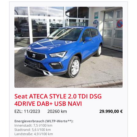
Seat
ATECA
STYLE
2.0
TDI
DSG
4DRIVE
DAB+
USB
NAVI
EZL:
11/2023
20260
km
29.990,00
€
Energieverbrauch
(WLTP-Werte**):
Innenstadt:
7,5
l/100
km
Stadtrand:
5,6
l/100
km
Landstraße:
4,9
l/100
km