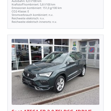
Autobahn:
6,0
l/100
km
Kraftstoff
kombiniert:
5,8
l/100
km
Emissionen
kombiniert:
151,0
g/100
km
CO2-Klasse:
E
Stromverbrauch
kombiniert:
n.v.
Reichweite
elektrisch:
n.v.
Reichweite
elektrisch
innerorts:
n.v.