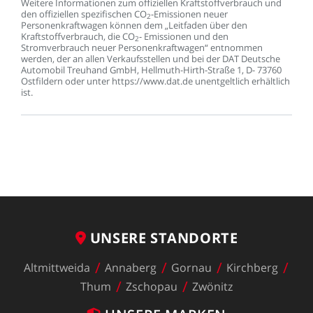
Weitere
Informationen
zum
offiziellen
Kraftstoffverbrauch
und
den
offiziellen
spezifischen
CO
-Emissionen
neuer
2
Personenkraftwagen
können
dem
„Leitfaden
über
den
Kraftstoffverbrauch,
die
CO
-
Emissionen
und
den
2
Stromverbrauch
neuer
Personenkraftwagen“
entnommen
werden,
der
an
allen
Verkaufsstellen
und
bei
der
DAT
Deutsche
Automobil
Treuhand
GmbH,
Hellmuth-Hirth-Straße
1,
D-
73760
Ostfildern
oder
unter
https://www.dat.de
unentgeltlich
erhältlich
ist.
UNSERE
STANDORTE
Altmittweida
Annaberg
Gornau
Kirchberg
Thum
Zschopau
Zwönitz