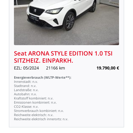
Seat
ARONA
STYLE
EDITION
1.0
TSI
SITZHEIZ.
EINPARKH.
EZL:
05/2024
21166
km
19.790,00
€
Energieverbrauch
(WLTP-Werte**):
Innenstadt:
n.v.
Stadtrand:
n.v.
Landstraße:
n.v.
Autobahn:
n.v.
Kraftstoff
kombiniert:
n.v.
Emissionen
kombiniert:
n.v.
CO2-Klasse:
n.v.
Stromverbrauch
kombiniert:
n.v.
Reichweite
elektrisch:
n.v.
Reichweite
elektrisch
innerorts:
n.v.