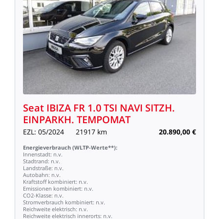
Seat
IBIZA
FR
1.0
TSI
NAVI
SITZH.
EINPARKH.
TEMPOMAT
EZL:
05/2024
21917
km
20.890,00
€
Energieverbrauch
(WLTP-Werte**):
Innenstadt:
n.v.
Stadtrand:
n.v.
Landstraße:
n.v.
Autobahn:
n.v.
Kraftstoff
kombiniert:
n.v.
Emissionen
kombiniert:
n.v.
CO2-Klasse:
n.v.
Stromverbrauch
kombiniert:
n.v.
Reichweite
elektrisch:
n.v.
Reichweite
elektrisch
innerorts:
n.v.