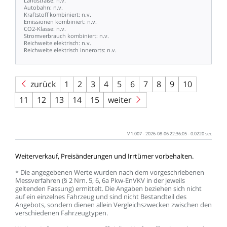
Landstraße:
n.v.
Autobahn:
n.v.
Kraftstoff
kombiniert:
n.v.
Emissionen
kombiniert:
n.v.
CO2-Klasse:
n.v.
Stromverbrauch
kombiniert:
n.v.
Reichweite
elektrisch:
n.v.
Reichweite
elektrisch
innerorts:
n.v.
zurück
1
2
3
4
5
6
7
8
9
10
11
12
13
14
15
weiter
V
1.007
-
2026-08-06
22:36:05
-
0.0220
sec
Weiterverkauf,
Preisänderungen
und
Irrtümer
vorbehalten.
*
Die
angegebenen
Werte
wurden
nach
dem
vorgeschriebenen
Messverfahren
(§
2
Nrn.
5,
6,
6a
Pkw-EnVKV
in
der
jeweils
geltenden
Fassung)
ermittelt.
Die
Angaben
beziehen
sich
nicht
auf
ein
einzelnes
Fahrzeug
und
sind
nicht
Bestandteil
des
Angebots,
sondern
dienen
allein
Vergleichszwecken
zwischen
den
verschiedenen
Fahrzeugtypen.