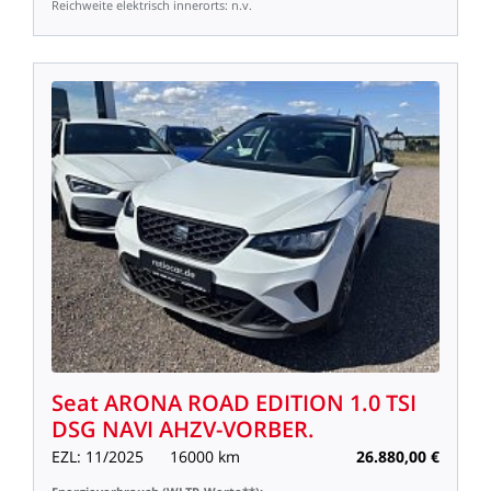
Reichweite
elektrisch
innerorts:
n.v.
Seat
ARONA
ROAD
EDITION
1.0
TSI
DSG
NAVI
AHZV-VORBER.
EZL:
11/2025
16000
km
26.880,00
€