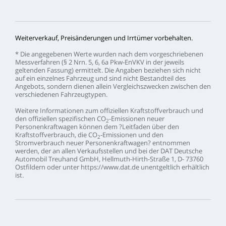
Weiterverkauf,
Preisänderungen
und
Irrtümer
vorbehalten.
*
Die
angegebenen
Werte
wurden
nach
dem
vorgeschriebenen
Messverfahren
(§
2
Nrn.
5,
6,
6a
Pkw-EnVKV
in
der
jeweils
geltenden
Fassung)
ermittelt.
Die
Angaben
beziehen
sich
nicht
auf
ein
einzelnes
Fahrzeug
und
sind
nicht
Bestandteil
des
Angebots,
sondern
dienen
allein
Vergleichszwecken
zwischen
den
verschiedenen
Fahrzeugtypen.
Weitere
Informationen
zum
offiziellen
Kraftstoffverbrauch
und
den
offiziellen
spezifischen
CO
-Emissionen
neuer
2
Personenkraftwagen
können
dem
?Leitfaden
über
den
Kraftstoffverbrauch,
die
CO
-Emissionen
und
den
2
Stromverbrauch
neuer
Personenkraftwagen?
entnommen
werden,
der
an
allen
Verkaufsstellen
und
bei
der
DAT
Deutsche
Automobil
Treuhand
GmbH,
Hellmuth-Hirth-Straße
1,
D-
73760
Ostfildern
oder
unter
https://www.dat.de
unentgeltlich
erhältlich
ist.