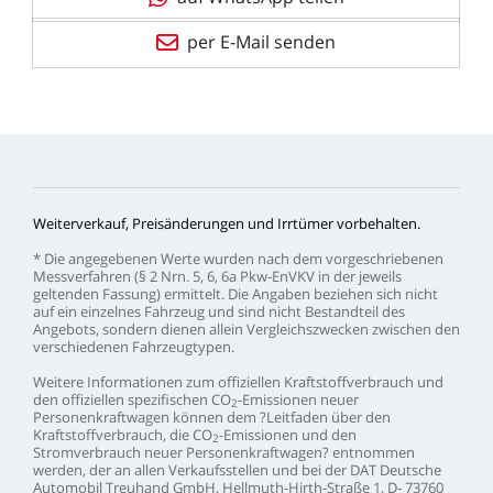
per E-Mail senden
Weiterverkauf,
Preisänderungen
und
Irrtümer
vorbehalten.
*
Die
angegebenen
Werte
wurden
nach
dem
vorgeschriebenen
Messverfahren
(§
2
Nrn.
5,
6,
6a
Pkw-EnVKV
in
der
jeweils
geltenden
Fassung)
ermittelt.
Die
Angaben
beziehen
sich
nicht
auf
ein
einzelnes
Fahrzeug
und
sind
nicht
Bestandteil
des
Angebots,
sondern
dienen
allein
Vergleichszwecken
zwischen
den
verschiedenen
Fahrzeugtypen.
Weitere
Informationen
zum
offiziellen
Kraftstoffverbrauch
und
den
offiziellen
spezifischen
CO
-Emissionen
neuer
2
Personenkraftwagen
können
dem
?Leitfaden
über
den
Kraftstoffverbrauch,
die
CO
-Emissionen
und
den
2
Stromverbrauch
neuer
Personenkraftwagen?
entnommen
werden,
der
an
allen
Verkaufsstellen
und
bei
der
DAT
Deutsche
Automobil
Treuhand
GmbH,
Hellmuth-Hirth-Straße
1,
D-
73760