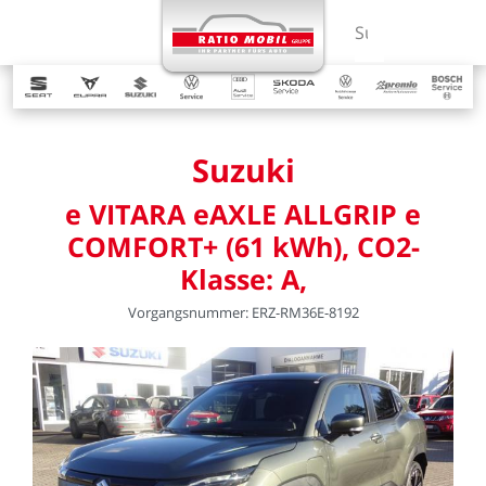
MENÜ
Suchbegriff ein
Suzuki
e
VITARA
eAXLE
ALLGRIP
e
COMFORT+
(61
kWh),
CO2-
Klasse:
A,
Vorgangsnummer:
ERZ-RM36E-8192