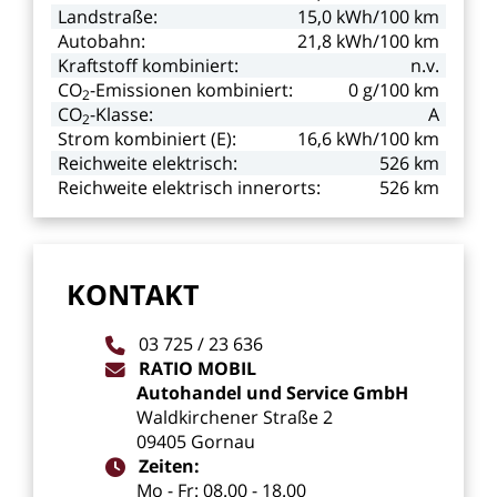
Landstraße:
15,0
kWh/100
km
Autobahn:
21,8
kWh/100
km
Kraftstoff
kombiniert:
n.v.
CO
-Emissionen kombiniert:
0
g/100
km
2
CO
-Klasse:
A
2
Strom
kombiniert
(E):
16,6
kWh/100
km
Reichweite
elektrisch:
526
km
Reichweite
elektrisch
innerorts:
526
km
KONTAKT
03
725
/
23
636
RATIO
MOBIL
Autohandel
und
Service
GmbH
Waldkirchener
Straße
2
09405
Gornau
Zeiten:
Mo
-
Fr:
08.00
-
18.00