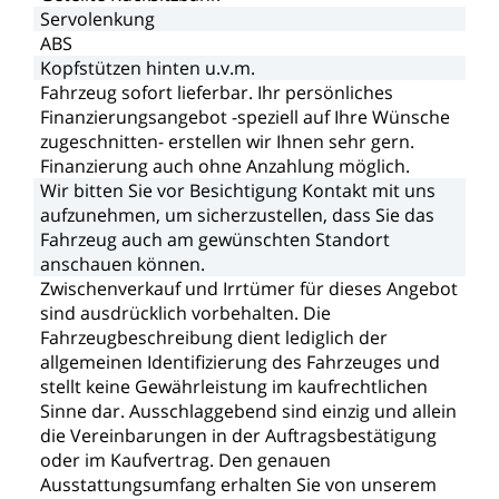
Servolenkung
ABS
Kopfstützen
hinten
u.v.m.
Fahrzeug
sofort
lieferbar.
Ihr
persönliches
Finanzierungsangebot
-speziell
auf
Ihre
Wünsche
zugeschnitten-
erstellen
wir
Ihnen
sehr
gern.
Finanzierung
auch
ohne
Anzahlung
möglich.
Wir
bitten
Sie
vor
Besichtigung
Kontakt
mit
uns
aufzunehmen,
um
sicherzustellen,
dass
Sie
das
Fahrzeug
auch
am
gewünschten
Standort
anschauen
können.
Zwischenverkauf
und
Irrtümer
für
dieses
Angebot
sind
ausdrücklich
vorbehalten.
Die
Fahrzeugbeschreibung
dient
lediglich
der
allgemeinen
Identifizierung
des
Fahrzeuges
und
stellt
keine
Gewährleistung
im
kaufrechtlichen
Sinne
dar.
Ausschlaggebend
sind
einzig
und
allein
die
Vereinbarungen
in
der
Auftragsbestätigung
oder
im
Kaufvertrag.
Den
genauen
Ausstattungsumfang
erhalten
Sie
von
unserem