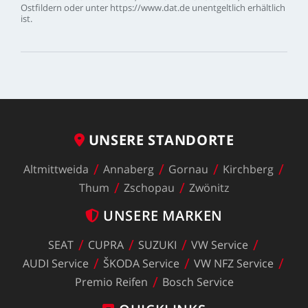
Ostfildern
oder
unter
https://www.dat.de
unentgeltlich
erhältlich
ist.
UNSERE
STANDORTE
Altmittweida
Annaberg
Gornau
Kirchberg
Thum
Zschopau
Zwönitz
UNSERE
MARKEN
SEAT
CUPRA
SUZUKI
VW
Service
AUDI
Service
ŠKODA
Service
VW
NFZ
Service
Premio
Reifen
Bosch
Service