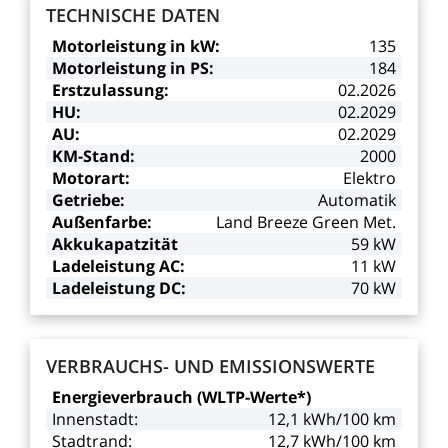
TECHNISCHE
DATEN
Motorleistung
in
kW:
135
Motorleistung
in
PS:
184
Erstzulassung:
02.2026
HU:
02.2029
AU:
02.2029
KM-Stand:
2000
Motorart:
Elektro
Getriebe:
Automatik
Außenfarbe:
Land
Breeze
Green
Met.
Akkukapatzität
59
kW
Ladeleistung
AC:
11
kW
Ladeleistung
DC:
70
kW
VERBRAUCHS-
UND
EMISSIONSWERTE
Energieverbrauch
(WLTP-Werte*)
Innenstadt:
12,1
kWh/100
km
Stadtrand:
12,7
kWh/100
km