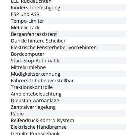
LED
Rückleuchten
Kindersitzbefestigung
ESP
und
ASR
Tempo-Limiter
Metallic
Lack
Berganfahrassistent
Dunkle
hintere
Scheiben
Elektrische
Fensterheber
vorn+hinten
Bordcomputer
Start-Stop-Automatik
Mittelarmlehne
Müdigkeitserkennung
Fahrersitz
höhenverstellbar
Traktionskontrolle
Ambientebeleuchtung
Diebstahlwarnanlage
Zentralverriegelung
Radio
Reifendruck-Kontrollsystem
Elektrische
Handbremse
Geteilte
Rücksitzbank