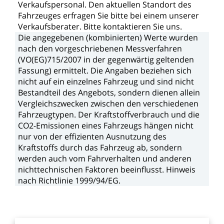
Verkaufspersonal.
Den
aktuellen
Standort
des
Fahrzeuges
erfragen
Sie
bitte
bei
einem
unserer
Verkaufsberater.
Bitte
kontaktieren
Sie
uns.
Die
angegebenen
(kombinierten)
Werte
wurden
nach
den
vorgeschriebenen
Messverfahren
(VO(EG)715/2007
in
der
gegenwärtig
geltenden
Fassung)
ermittelt.
Die
Angaben
beziehen
sich
nicht
auf
ein
einzelnes
Fahrzeug
und
sind
nicht
Bestandteil
des
Angebots,
sondern
dienen
allein
Vergleichszwecken
zwischen
den
verschiedenen
Fahrzeugtypen.
Der
Kraftstoffverbrauch
und
die
CO2-Emissionen
eines
Fahrzeugs
hängen
nicht
nur
von
der
effizienten
Ausnutzung
des
Kraftstoffs
durch
das
Fahrzeug
ab,
sondern
werden
auch
vom
Fahrverhalten
und
anderen
nichttechnischen
Faktoren
beeinflusst.
Hinweis
nach
Richtlinie
1999/94/EG.