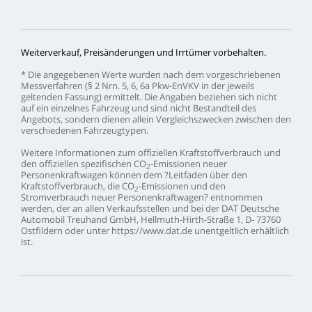
Weiterverkauf,
Preisänderungen
und
Irrtümer
vorbehalten.
*
Die
angegebenen
Werte
wurden
nach
dem
vorgeschriebenen
Messverfahren
(§
2
Nrn.
5,
6,
6a
Pkw-EnVKV
in
der
jeweils
geltenden
Fassung)
ermittelt.
Die
Angaben
beziehen
sich
nicht
auf
ein
einzelnes
Fahrzeug
und
sind
nicht
Bestandteil
des
Angebots,
sondern
dienen
allein
Vergleichszwecken
zwischen
den
verschiedenen
Fahrzeugtypen.
Weitere
Informationen
zum
offiziellen
Kraftstoffverbrauch
und
den
offiziellen
spezifischen
CO
-Emissionen
neuer
2
Personenkraftwagen
können
dem
?Leitfaden
über
den
Kraftstoffverbrauch,
die
CO
-Emissionen
und
den
2
Stromverbrauch
neuer
Personenkraftwagen?
entnommen
werden,
der
an
allen
Verkaufsstellen
und
bei
der
DAT
Deutsche
Automobil
Treuhand
GmbH,
Hellmuth-Hirth-Straße
1,
D-
73760
Ostfildern
oder
unter
https://www.dat.de
unentgeltlich
erhältlich
ist.