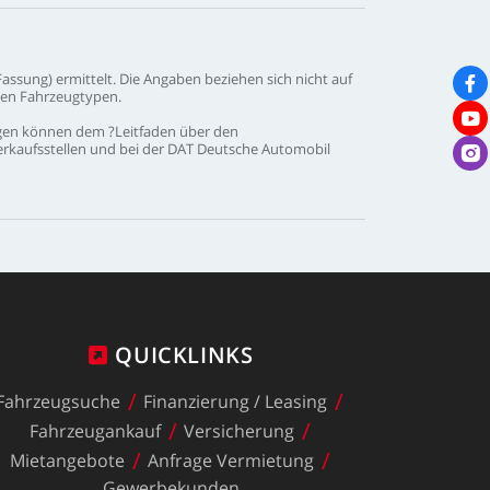
Fassung)
ermittelt.
Die
Angaben
beziehen
sich
nicht
auf
nen
Fahrzeugtypen.
gen
können
dem
?Leitfaden
über
den
erkaufsstellen
und
bei
der
DAT
Deutsche
Automobil
QUICKLINKS
Fahrzeugsuche
Finanzierung
/
Leasing
Fahrzeugankauf
Versicherung
Mietangebote
Anfrage
Vermietung
Gewerbekunden