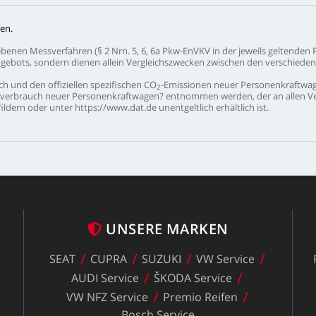
en.
ebenen
Messverfahren
(§
2
Nrn.
5,
6,
6a
Pkw-EnVKV
in
der
jeweils
geltenden
gebots,
sondern
dienen
allein
Vergleichszwecken
zwischen
den
verschiede
ch
und
den
offiziellen
spezifischen
CO
-Emissionen
neuer
Personenkraftwa
2
verbrauch
neuer
Personenkraftwagen?
entnommen
werden,
der
an
allen
V
ildern
oder
unter
https://www.dat.de
unentgeltlich
erhältlich
ist.
UNSERE
MARKEN
SEAT
CUPRA
SUZUKI
VW
Service
z
AUDI
Service
ŠKODA
Service
VW
NFZ
Service
Premio
Reifen
Bosch
Service