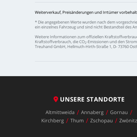
Weiterverkauf,
Preisänderungen
und
Irrtümer
vorbehalt
*
Die
angegebenen
Werte
wurden
nach
dem
vorgeschri
ein
einzelnes
Fahrzeug
und
sind
nicht
Bestandteil
des
An
Weitere
Informationen
zum
offiziellen
Kraftstoffverbrau
Kraftstoffverbrauch,
die
CO
-Emissionen
und
den
Strom
2
Treuhand
GmbH,
Hellmuth-Hirth-Straße
1,
D-
73760
Ostf
UNSERE
STANDORTE
Altmittweida
Annaberg
Gornau
Kirchberg
Thum
Zschopau
Zwönit