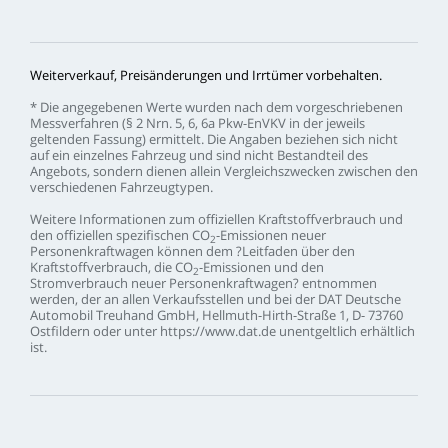
Weiterverkauf,
Preisänderungen
und
Irrtümer
vorbehalten.
*
Die
angegebenen
Werte
wurden
nach
dem
vorgeschriebenen
Messverfahren
(§
2
Nrn.
5,
6,
6a
Pkw-EnVKV
in
der
jeweils
geltenden
Fassung)
ermittelt.
Die
Angaben
beziehen
sich
nicht
auf
ein
einzelnes
Fahrzeug
und
sind
nicht
Bestandteil
des
Angebots,
sondern
dienen
allein
Vergleichszwecken
zwischen
den
verschiedenen
Fahrzeugtypen.
Weitere
Informationen
zum
offiziellen
Kraftstoffverbrauch
und
den
offiziellen
spezifischen
CO
-Emissionen
neuer
2
Personenkraftwagen
können
dem
?Leitfaden
über
den
Kraftstoffverbrauch,
die
CO
-Emissionen
und
den
2
Stromverbrauch
neuer
Personenkraftwagen?
entnommen
werden,
der
an
allen
Verkaufsstellen
und
bei
der
DAT
Deutsche
Automobil
Treuhand
GmbH,
Hellmuth-Hirth-Straße
1,
D-
73760
Ostfildern
oder
unter
https://www.dat.de
unentgeltlich
erhältlich
ist.