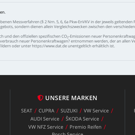
en.
ebenen
Messverfahren
(§
2
Nrn.
5,
6,
6a
Pkw-EnVKV
in
der
jeweils
geltenden
gebots,
sondern
dienen
allein
Vergleichszwecken
zwischen
den
verschiede
ch
und
den
offiziellen
spezifischen
CO
-Emissionen
neuer
Personenkraftwa
2
verbrauch
neuer
Personenkraftwagen?
entnommen
werden,
der
an
allen
V
ildern
oder
unter
https://www.dat.de
unentgeltlich
erhältlich
ist.
UNSERE
MARKEN
SEAT
CUPRA
SUZUKI
VW
Service
z
AUDI
Service
ŠKODA
Service
VW
NFZ
Service
Premio
Reifen
Bosch
Service