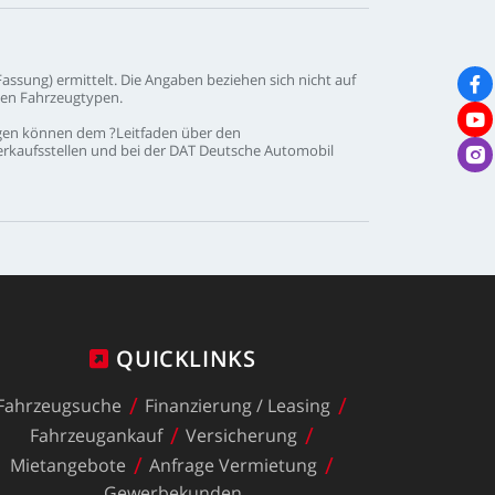
Fassung)
ermittelt.
Die
Angaben
beziehen
sich
nicht
auf
nen
Fahrzeugtypen.
gen
können
dem
?Leitfaden
über
den
erkaufsstellen
und
bei
der
DAT
Deutsche
Automobil
QUICKLINKS
Fahrzeugsuche
Finanzierung
/
Leasing
Fahrzeugankauf
Versicherung
Mietangebote
Anfrage
Vermietung
Gewerbekunden