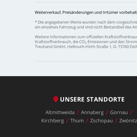
Weiterverkauf,
Preisänderungen
und
Irrtümer
vorbehalt
*
Die
angegebenen
Werte
wurden
nach
dem
vorgeschri
ein
einzelnes
Fahrzeug
und
sind
nicht
Bestandteil
des
An
Weitere
Informationen
zum
offiziellen
Kraftstoffverbrau
Kraftstoffverbrauch,
die
CO
-Emissionen
und
den
Strom
2
Treuhand
GmbH,
Hellmuth-Hirth-Straße
1,
D-
73760
Ostf
UNSERE
STANDORTE
Altmittweida
Annaberg
Gornau
Kirchberg
Thum
Zschopau
Zwönit