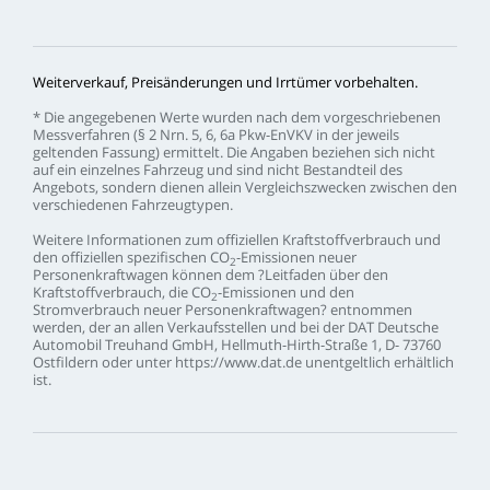
Weiterverkauf,
Preisänderungen
und
Irrtümer
vorbehalten.
*
Die
angegebenen
Werte
wurden
nach
dem
vorgeschriebenen
Messverfahren
(§
2
Nrn.
5,
6,
6a
Pkw-EnVKV
in
der
jeweils
geltenden
Fassung)
ermittelt.
Die
Angaben
beziehen
sich
nicht
auf
ein
einzelnes
Fahrzeug
und
sind
nicht
Bestandteil
des
Angebots,
sondern
dienen
allein
Vergleichszwecken
zwischen
den
verschiedenen
Fahrzeugtypen.
Weitere
Informationen
zum
offiziellen
Kraftstoffverbrauch
und
den
offiziellen
spezifischen
CO
-Emissionen
neuer
2
Personenkraftwagen
können
dem
?Leitfaden
über
den
Kraftstoffverbrauch,
die
CO
-Emissionen
und
den
2
Stromverbrauch
neuer
Personenkraftwagen?
entnommen
werden,
der
an
allen
Verkaufsstellen
und
bei
der
DAT
Deutsche
Automobil
Treuhand
GmbH,
Hellmuth-Hirth-Straße
1,
D-
73760
Ostfildern
oder
unter
https://www.dat.de
unentgeltlich
erhältlich
ist.