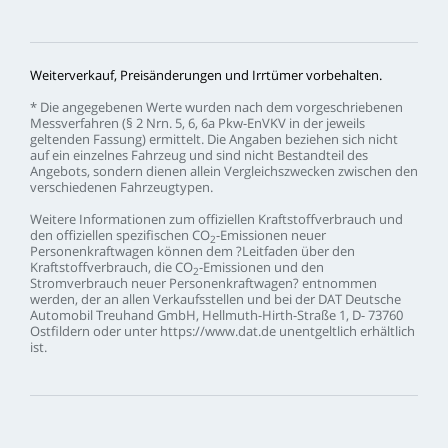
Weiterverkauf,
Preisänderungen
und
Irrtümer
vorbehalten.
*
Die
angegebenen
Werte
wurden
nach
dem
vorgeschriebenen
Messverfahren
(§
2
Nrn.
5,
6,
6a
Pkw-EnVKV
in
der
jeweils
geltenden
Fassung)
ermittelt.
Die
Angaben
beziehen
sich
nicht
auf
ein
einzelnes
Fahrzeug
und
sind
nicht
Bestandteil
des
Angebots,
sondern
dienen
allein
Vergleichszwecken
zwischen
den
verschiedenen
Fahrzeugtypen.
Weitere
Informationen
zum
offiziellen
Kraftstoffverbrauch
und
den
offiziellen
spezifischen
CO
-Emissionen
neuer
2
Personenkraftwagen
können
dem
?Leitfaden
über
den
Kraftstoffverbrauch,
die
CO
-Emissionen
und
den
2
Stromverbrauch
neuer
Personenkraftwagen?
entnommen
werden,
der
an
allen
Verkaufsstellen
und
bei
der
DAT
Deutsche
Automobil
Treuhand
GmbH,
Hellmuth-Hirth-Straße
1,
D-
73760
Ostfildern
oder
unter
https://www.dat.de
unentgeltlich
erhältlich
ist.