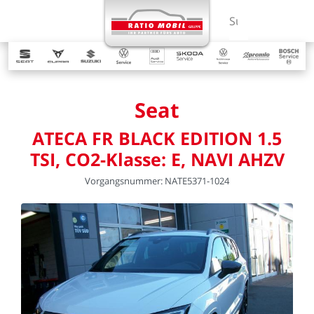
MENÜ
Suchbegriff ein
Seat
ATECA
FR
BLACK
EDITION
1.5
TSI,
CO2-Klasse:
E,
NAVI
AHZV
Vorgangsnummer:
NATE5371-1024