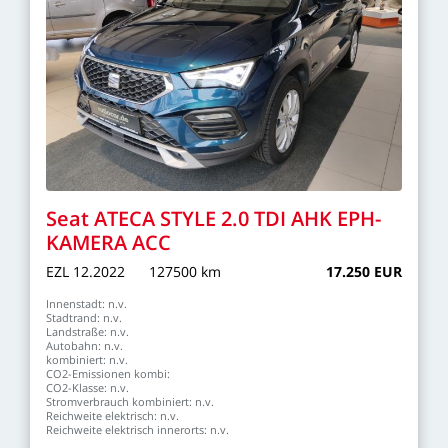
Seat
ATECA
STYLE
2.0
TDI
AHK
EPH-
KAMERA
ACC
EZL
12.2022
127500
km
17.250
EUR
Innenstadt:
n.v.
Stadtrand:
n.v.
Landstraße:
n.v.
Autobahn:
n.v.
kombiniert:
n.v.
CO2-Emissionen
kombi:
CO2-Klasse:
n.v.
Stromverbrauch
kombiniert:
n.v.
Reichweite
elektrisch:
n.v.
Reichweite
elektrisch
innerorts:
n.v.