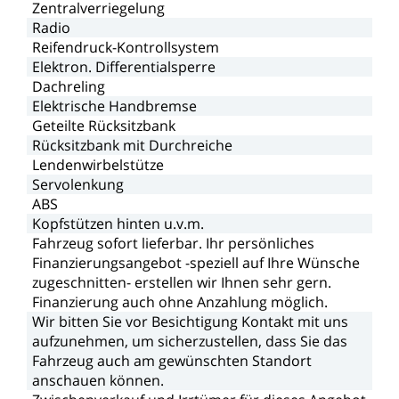
Zentralverriegelung
Radio
Reifendruck-Kontrollsystem
Elektron.
Differentialsperre
Dachreling
Elektrische
Handbremse
Geteilte
Rücksitzbank
Rücksitzbank
mit
Durchreiche
Lendenwirbelstütze
Servolenkung
ABS
Kopfstützen
hinten
u.v.m.
Fahrzeug
sofort
lieferbar.
Ihr
persönliches
Finanzierungsangebot
-speziell
auf
Ihre
Wünsche
zugeschnitten-
erstellen
wir
Ihnen
sehr
gern.
Finanzierung
auch
ohne
Anzahlung
möglich.
Wir
bitten
Sie
vor
Besichtigung
Kontakt
mit
uns
aufzunehmen,
um
sicherzustellen,
dass
Sie
das
Fahrzeug
auch
am
gewünschten
Standort
anschauen
können.