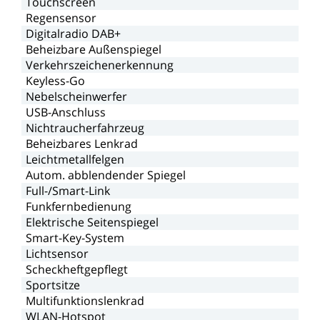
Touchscreen
Regensensor
Digitalradio
DAB+
Beheizbare
Außenspiegel
Verkehrszeichenerkennung
Keyless-Go
Nebelscheinwerfer
USB-Anschluss
Nichtraucherfahrzeug
Beheizbares
Lenkrad
Leichtmetallfelgen
Autom.
abblendender
Spiegel
Full-/Smart-Link
Funkfernbedienung
Elektrische
Seitenspiegel
Smart-Key-System
Lichtsensor
Scheckheftgepflegt
Sportsitze
Multifunktionslenkrad
WLAN-Hotspot