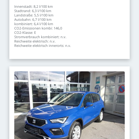
Innenstadt:
8,2
l/100
km
Stadtrand:
6,3
l/100
km
Landstraße:
5,5
l/100
km
Autobahn:
6,7
l/100
km
kombiniert:
6,4
l/100
km
CO2-Emissionen
kombi:
146,0
CO2-Klasse:
E
Stromverbrauch
kombiniert:
n.v.
Reichweite
elektrisch:
n.v.
Reichweite
elektrisch
innerorts:
n.v.