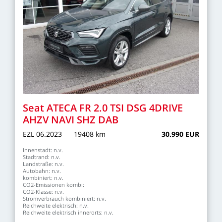
Seat
ATECA
FR
2.0
TSI
DSG
4DRIVE
AHZV
NAVI
SHZ
DAB
EZL
06.2023
19408
km
30.990
EUR
Innenstadt:
n.v.
Stadtrand:
n.v.
Landstraße:
n.v.
Autobahn:
n.v.
kombiniert:
n.v.
CO2-Emissionen
kombi:
CO2-Klasse:
n.v.
Stromverbrauch
kombiniert:
n.v.
Reichweite
elektrisch:
n.v.
Reichweite
elektrisch
innerorts:
n.v.