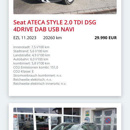
Seat
ATECA
STYLE
2.0
TDI
DSG
4DRIVE
DAB
USB
NAVI
EZL
11.2023
20260
km
29.990
EUR
Innenstadt:
7,5
l/100
km
Stadtrand:
5,6
l/100
km
Landstraße:
4,9
l/100
km
Autobahn:
6,0
l/100
km
kombiniert:
5,8
l/100
km
CO2-Emissionen
kombi:
151,0
CO2-Klasse:
E
Stromverbrauch
kombiniert:
n.v.
Reichweite
elektrisch:
n.v.
Reichweite
elektrisch
innerorts:
n.v.