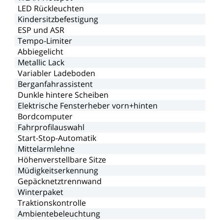
LED
Rückleuchten
Kindersitzbefestigung
ESP
und
ASR
Tempo-Limiter
Abbiegelicht
Metallic
Lack
Variabler
Ladeboden
Berganfahrassistent
Dunkle
hintere
Scheiben
Elektrische
Fensterheber
vorn+hinten
Bordcomputer
Fahrprofilauswahl
Start-Stop-Automatik
Mittelarmlehne
Höhenverstellbare
Sitze
Müdigkeitserkennung
Gepäcknetztrennwand
Winterpaket
Traktionskontrolle
Ambientebeleuchtung