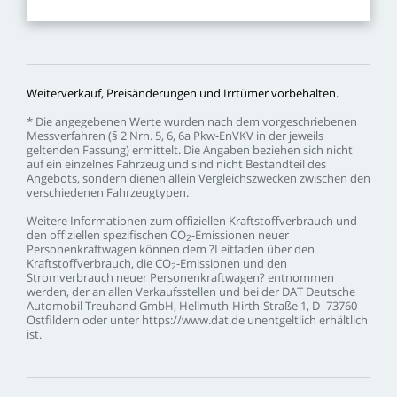
Weiterverkauf,
Preisänderungen
und
Irrtümer
vorbehalten.
*
Die
angegebenen
Werte
wurden
nach
dem
vorgeschriebenen
Messverfahren
(§
2
Nrn.
5,
6,
6a
Pkw-EnVKV
in
der
jeweils
geltenden
Fassung)
ermittelt.
Die
Angaben
beziehen
sich
nicht
auf
ein
einzelnes
Fahrzeug
und
sind
nicht
Bestandteil
des
Angebots,
sondern
dienen
allein
Vergleichszwecken
zwischen
den
verschiedenen
Fahrzeugtypen.
Weitere
Informationen
zum
offiziellen
Kraftstoffverbrauch
und
den
offiziellen
spezifischen
CO
-Emissionen
neuer
2
Personenkraftwagen
können
dem
?Leitfaden
über
den
Kraftstoffverbrauch,
die
CO
-Emissionen
und
den
2
Stromverbrauch
neuer
Personenkraftwagen?
entnommen
werden,
der
an
allen
Verkaufsstellen
und
bei
der
DAT
Deutsche
Automobil
Treuhand
GmbH,
Hellmuth-Hirth-Straße
1,
D-
73760
Ostfildern
oder
unter
https://www.dat.de
unentgeltlich
erhältlich
ist.