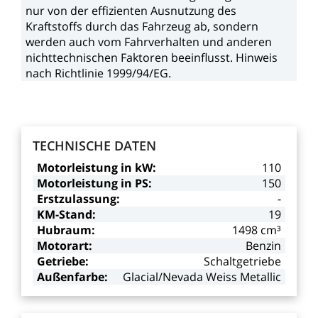
nur
von
der
effizienten
Ausnutzung
des
Kraftstoffs
durch
das
Fahrzeug
ab,
sondern
werden
auch
vom
Fahrverhalten
und
anderen
nichttechnischen
Faktoren
beeinflusst.
Hinweis
nach
Richtlinie
1999/94/EG.
TECHNISCHE
DATEN
Motorleistung
in
kW:
110
Motorleistung
in
PS:
150
Erstzulassung:
-
KM-Stand:
19
Hubraum:
1498
cm³
Motorart:
Benzin
Getriebe:
Schaltgetriebe
Außenfarbe:
Glacial/Nevada
Weiss
Metallic