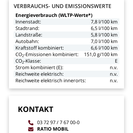
VERBRAUCHS-
UND
EMISSIONSWERTE
Energieverbrauch
(WLTP-Werte*)
Innenstadt:
7,8
l/100
km
Stadtrand:
6,5
l/100
km
Landstraße:
5,8
l/100
km
Autobahn:
7,0
l/100
km
Kraftstoff
kombiniert:
6,6
l/100
km
CO
-Emissionen kombiniert:
151,0
g/100
km
2
CO
-Klasse:
E
2
Strom
kombiniert
(E):
n.v.
Reichweite
elektrisch:
n.v.
Reichweite
elektrisch
innerorts:
n.v.
KONTAKT
03
72
97
/
7
67
00-0
RATIO
MOBIL