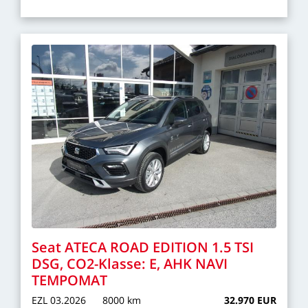
Seat
ATECA
ROAD
EDITION
1.5
TSI
DSG,
CO2-Klasse:
E,
AHK
NAVI
TEMPOMAT
EZL
03.2026
8000
km
32.970
EUR