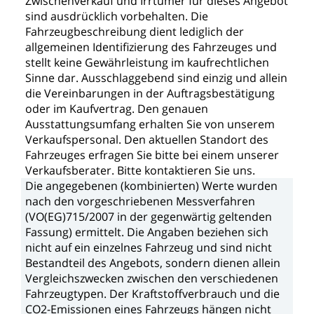
Zwischenverkauf
und
Irrtümer
für
dieses
Angebot
sind
ausdrücklich
vorbehalten.
Die
Fahrzeugbeschreibung
dient
lediglich
der
allgemeinen
Identifizierung
des
Fahrzeuges
und
stellt
keine
Gewährleistung
im
kaufrechtlichen
Sinne
dar.
Ausschlaggebend
sind
einzig
und
allein
die
Vereinbarungen
in
der
Auftragsbestätigung
oder
im
Kaufvertrag.
Den
genauen
Ausstattungsumfang
erhalten
Sie
von
unserem
Verkaufspersonal.
Den
aktuellen
Standort
des
Fahrzeuges
erfragen
Sie
bitte
bei
einem
unserer
Verkaufsberater.
Bitte
kontaktieren
Sie
uns.
Die
angegebenen
(kombinierten)
Werte
wurden
nach
den
vorgeschriebenen
Messverfahren
(VO(EG)715/2007
in
der
gegenwärtig
geltenden
Fassung)
ermittelt.
Die
Angaben
beziehen
sich
nicht
auf
ein
einzelnes
Fahrzeug
und
sind
nicht
Bestandteil
des
Angebots,
sondern
dienen
allein
Vergleichszwecken
zwischen
den
verschiedenen
Fahrzeugtypen.
Der
Kraftstoffverbrauch
und
die
CO2-Emissionen
eines
Fahrzeugs
hängen
nicht