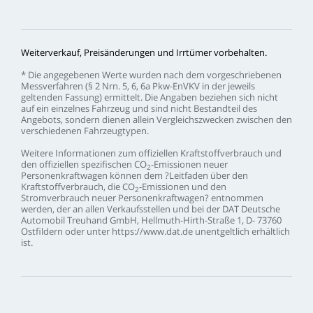
Weiterverkauf,
Preisänderungen
und
Irrtümer
vorbehalten.
*
Die
angegebenen
Werte
wurden
nach
dem
vorgeschriebenen
Messverfahren
(§
2
Nrn.
5,
6,
6a
Pkw-EnVKV
in
der
jeweils
geltenden
Fassung)
ermittelt.
Die
Angaben
beziehen
sich
nicht
auf
ein
einzelnes
Fahrzeug
und
sind
nicht
Bestandteil
des
Angebots,
sondern
dienen
allein
Vergleichszwecken
zwischen
den
verschiedenen
Fahrzeugtypen.
Weitere
Informationen
zum
offiziellen
Kraftstoffverbrauch
und
den
offiziellen
spezifischen
CO
-Emissionen
neuer
2
Personenkraftwagen
können
dem
?Leitfaden
über
den
Kraftstoffverbrauch,
die
CO
-Emissionen
und
den
2
Stromverbrauch
neuer
Personenkraftwagen?
entnommen
werden,
der
an
allen
Verkaufsstellen
und
bei
der
DAT
Deutsche
Automobil
Treuhand
GmbH,
Hellmuth-Hirth-Straße
1,
D-
73760
Ostfildern
oder
unter
https://www.dat.de
unentgeltlich
erhältlich
ist.