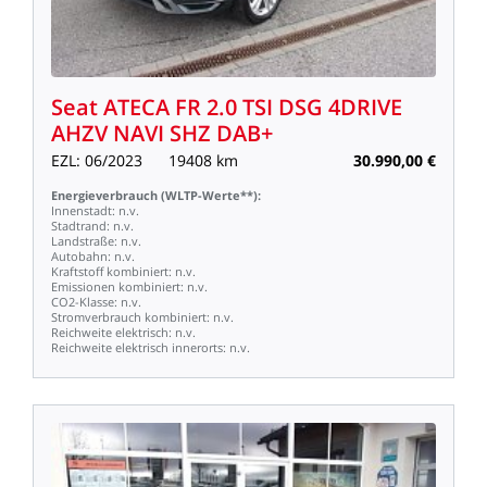
Seat
ATECA
FR
2.0
TSI
DSG
4DRIVE
AHZV
NAVI
SHZ
DAB+
EZL:
06/2023
19408
km
30.990,00
€
Energieverbrauch
(WLTP-Werte**):
Innenstadt:
n.v.
Stadtrand:
n.v.
Landstraße:
n.v.
Autobahn:
n.v.
Kraftstoff
kombiniert:
n.v.
Emissionen
kombiniert:
n.v.
CO2-Klasse:
n.v.
Stromverbrauch
kombiniert:
n.v.
Reichweite
elektrisch:
n.v.
Reichweite
elektrisch
innerorts:
n.v.