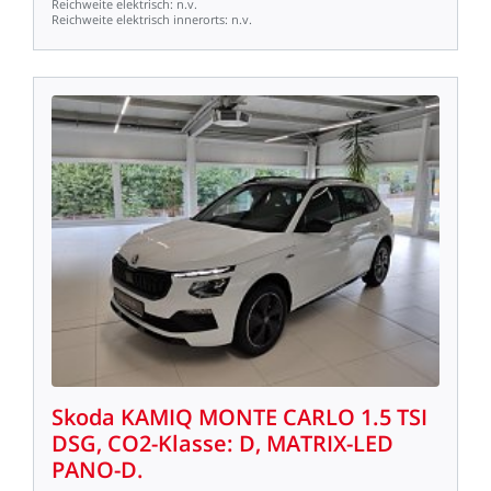
Reichweite
elektrisch:
n.v.
Reichweite
elektrisch
innerorts:
n.v.
Skoda
KAMIQ
MONTE
CARLO
1.5
TSI
DSG,
CO2-Klasse:
D,
MATRIX-LED
PANO-D.