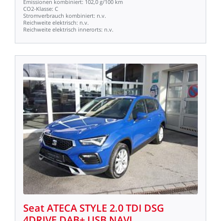
Emissionen
kombiniert:
102,0
g/100
km
CO2-Klasse:
C
Stromverbrauch
kombiniert:
n.v.
Reichweite
elektrisch:
n.v.
Reichweite
elektrisch
innerorts:
n.v.
Seat
ATECA
STYLE
2.0
TDI
DSG
4DRIVE
DAB+
USB
NAVI