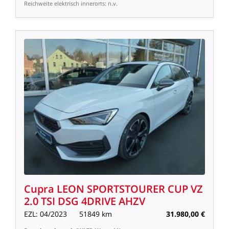
Reichweite
elektrisch
innerorts:
n.v.
Cupra
LEON
SPORTSTOURER
CUP
VZ
2.0
TSI
DSG
4DRIVE
AHZV
EZL:
04/2023
51849
km
31.980,00
€