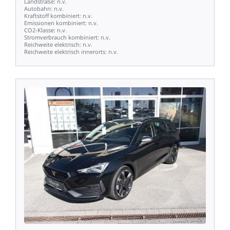
Landstraße:
n.v.
Autobahn:
n.v.
Kraftstoff
kombiniert:
n.v.
Emissionen
kombiniert:
n.v.
CO2-Klasse:
n.v.
Stromverbrauch
kombiniert:
n.v.
Reichweite
elektrisch:
n.v.
Reichweite
elektrisch
innerorts:
n.v.