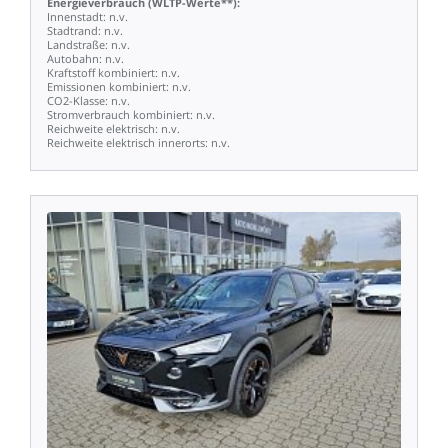
Energieverbrauch
(WLTP-Werte**):
Innenstadt:
n.v.
Stadtrand:
n.v.
Landstraße:
n.v.
Autobahn:
n.v.
Kraftstoff
kombiniert:
n.v.
Emissionen
kombiniert:
n.v.
CO2-Klasse:
n.v.
Stromverbrauch
kombiniert:
n.v.
Reichweite
elektrisch:
n.v.
Reichweite
elektrisch
innerorts:
n.v.