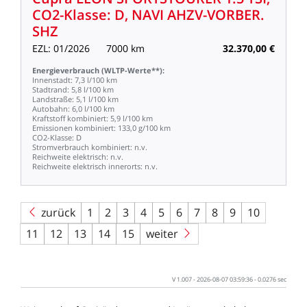
CO2-Klasse:
D,
NAVI
AHZV-VORBER.
SHZ
EZL:
01/2026
7000
km
32.370,00
€
Energieverbrauch
(WLTP-Werte**):
Innenstadt:
7,3
l/100
km
Stadtrand:
5,8
l/100
km
Landstraße:
5,1
l/100
km
Autobahn:
6,0
l/100
km
Kraftstoff
kombiniert:
5,9
l/100
km
Emissionen
kombiniert:
133,0
g/100
km
CO2-Klasse:
D
Stromverbrauch
kombiniert:
n.v.
Reichweite
elektrisch:
n.v.
Reichweite
elektrisch
innerorts:
n.v.
zurück
1
2
3
4
5
6
7
8
9
10
11
12
13
14
15
weiter
V
1.007
-
2026-08-07
03:59:36
-
0.0276
sec