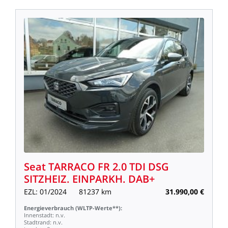
Seat
TARRACO
FR
2.0
TDI
DSG
SITZHEIZ.
EINPARKH.
DAB+
EZL:
01/2024
81237
km
31.990,00
€
Energieverbrauch
(WLTP-Werte**):
Innenstadt:
n.v.
Stadtrand:
n.v.