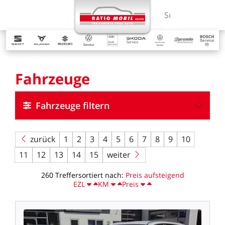
MENÜ
Suchbegriff ein
Fahrzeuge
Fahrzeuge filtern
zurück
1
2
3
4
5
6
7
8
9
10
11
12
13
14
15
weiter
260
Treffer
sortiert
nach:
Preis
aufsteigend
EZL
KM
Preis