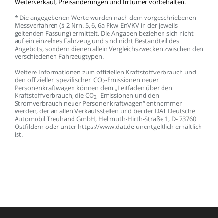
Weiterverkauf,
Preisänderungen
und
Irrtümer
vorbehalten.
*
Die
angegebenen
Werte
wurden
nach
dem
vorgeschriebenen
Messverfahren
(§
2
Nrn.
5,
6,
6a
Pkw-EnVKV
in
der
jeweils
geltenden
Fassung)
ermittelt.
Die
Angaben
beziehen
sich
nicht
auf
ein
einzelnes
Fahrzeug
und
sind
nicht
Bestandteil
des
Angebots,
sondern
dienen
allein
Vergleichszwecken
zwischen
den
verschiedenen
Fahrzeugtypen.
Weitere
Informationen
zum
offiziellen
Kraftstoffverbrauch
und
den
offiziellen
spezifischen
CO
-Emissionen
neuer
2
Personenkraftwagen
können
dem
„Leitfaden
über
den
Kraftstoffverbrauch,
die
CO
-
Emissionen
und
den
2
Stromverbrauch
neuer
Personenkraftwagen“
entnommen
werden,
der
an
allen
Verkaufsstellen
und
bei
der
DAT
Deutsche
Automobil
Treuhand
GmbH,
Hellmuth-Hirth-Straße
1,
D-
73760
Ostfildern
oder
unter
https://www.dat.de
unentgeltlich
erhältlich
ist.