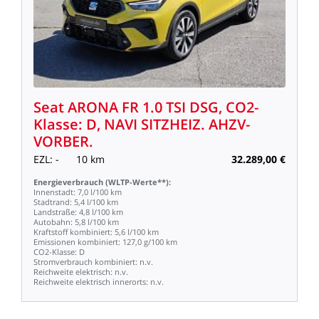
Seat
ARONA
FR
1.0
TSI
DSG,
CO2-
Klasse:
D,
NAVI
SITZHEIZ.
AHZV-
VORBER.
EZL:
-
10
km
32.289,00
€
Energieverbrauch
(WLTP-Werte**):
Innenstadt:
7,0
l/100
km
Stadtrand:
5,4
l/100
km
Landstraße:
4,8
l/100
km
Autobahn:
5,8
l/100
km
Kraftstoff
kombiniert:
5,6
l/100
km
Emissionen
kombiniert:
127,0
g/100
km
CO2-Klasse:
D
Stromverbrauch
kombiniert:
n.v.
Reichweite
elektrisch:
n.v.
Reichweite
elektrisch
innerorts:
n.v.