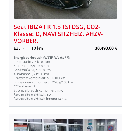
Seat
IBIZA
FR
1.5
TSI
DSG,
CO2-
Klasse:
D,
NAVI
SITZHEIZ.
AHZV-
VORBER.
EZL:
-
10
km
30.490,00
€
Energieverbrauch
(WLTP-Werte**):
Innenstadt:
7,3
l/100
km
Stadtrand:
5,5
l/100
km
Landstraße:
4,7
l/100
km
Autobahn:
5,7
l/100
km
Kraftstoff
kombiniert:
5,6
l/100
km
Emissionen
kombiniert:
126,0
g/100
km
CO2-Klasse:
D
Stromverbrauch
kombiniert:
n.v.
Reichweite
elektrisch:
n.v.
Reichweite
elektrisch
innerorts:
n.v.