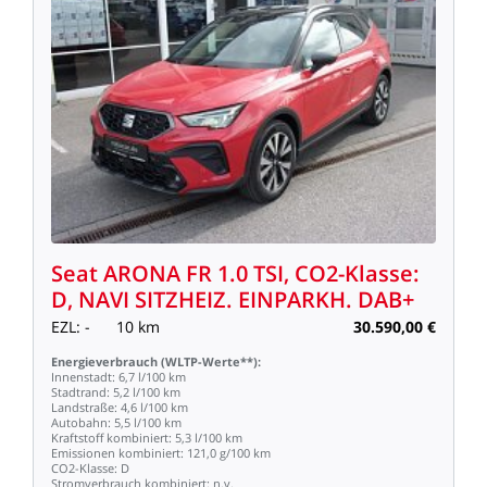
Seat
ARONA
FR
1.0
TSI,
CO2-Klasse:
D,
NAVI
SITZHEIZ.
EINPARKH.
DAB+
EZL:
-
10
km
30.590,00
€
Energieverbrauch
(WLTP-Werte**):
Innenstadt:
6,7
l/100
km
Stadtrand:
5,2
l/100
km
Landstraße:
4,6
l/100
km
Autobahn:
5,5
l/100
km
Kraftstoff
kombiniert:
5,3
l/100
km
Emissionen
kombiniert:
121,0
g/100
km
CO2-Klasse:
D
Stromverbrauch
kombiniert:
n.v.