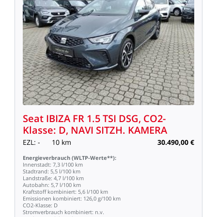
Seat
IBIZA
FR
1.5
TSI
DSG,
CO2-
Klasse:
D,
NAVI
SITZH.
KAMERA
EZL:
-
10
km
30.490,00
€
Energieverbrauch
(WLTP-Werte**):
Innenstadt:
7,3
l/100
km
Stadtrand:
5,5
l/100
km
Landstraße:
4,7
l/100
km
Autobahn:
5,7
l/100
km
Kraftstoff
kombiniert:
5,6
l/100
km
Emissionen
kombiniert:
126,0
g/100
km
CO2-Klasse:
D
Stromverbrauch
kombiniert:
n.v.