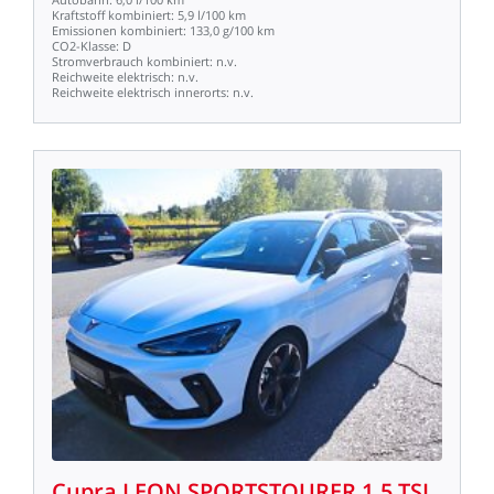
Kraftstoff
kombiniert:
5,9
l/100
km
Emissionen
kombiniert:
133,0
g/100
km
CO2-Klasse:
D
Stromverbrauch
kombiniert:
n.v.
Reichweite
elektrisch:
n.v.
Reichweite
elektrisch
innerorts:
n.v.
Cupra
LEON
SPORTSTOURER
1.5
TSI,