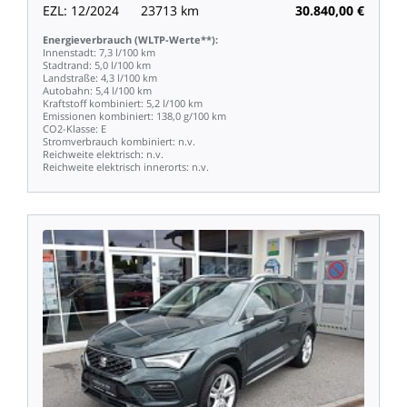
EZL:
12/2024
23713
km
30.840,00
€
Energieverbrauch
(WLTP-Werte**):
Innenstadt:
7,3
l/100
km
Stadtrand:
5,0
l/100
km
Landstraße:
4,3
l/100
km
Autobahn:
5,4
l/100
km
Kraftstoff
kombiniert:
5,2
l/100
km
Emissionen
kombiniert:
138,0
g/100
km
CO2-Klasse:
E
Stromverbrauch
kombiniert:
n.v.
Reichweite
elektrisch:
n.v.
Reichweite
elektrisch
innerorts:
n.v.