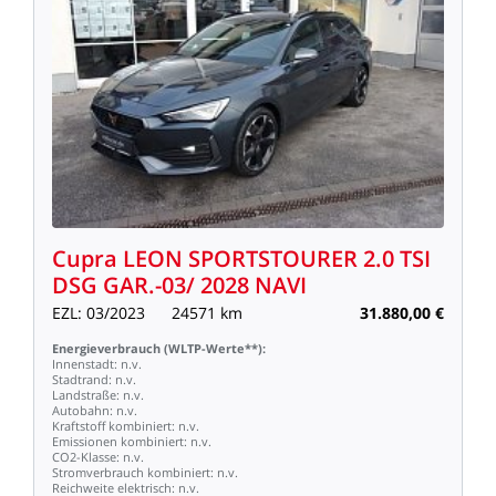
Cupra
LEON
SPORTSTOURER
2.0
TSI
DSG
GAR.-03/
2028
NAVI
EZL:
03/2023
24571
km
31.880,00
€
Energieverbrauch
(WLTP-Werte**):
Innenstadt:
n.v.
Stadtrand:
n.v.
Landstraße:
n.v.
Autobahn:
n.v.
Kraftstoff
kombiniert:
n.v.
Emissionen
kombiniert:
n.v.
CO2-Klasse:
n.v.
Stromverbrauch
kombiniert:
n.v.
Reichweite
elektrisch:
n.v.