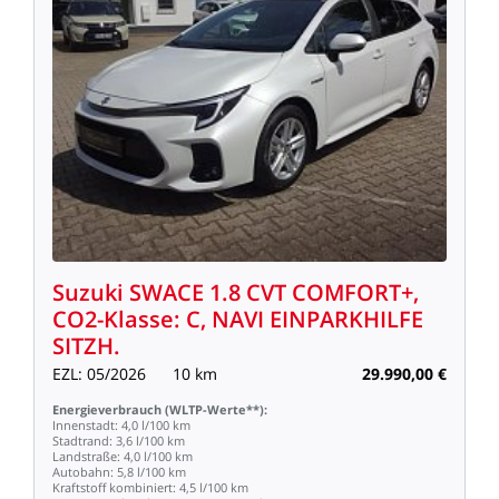
Suzuki
SWACE
1.8
CVT
COMFORT+,
CO2-Klasse:
C,
NAVI
EINPARKHILFE
SITZH.
EZL:
05/2026
10
km
29.990,00
€
Energieverbrauch
(WLTP-Werte**):
Innenstadt:
4,0
l/100
km
Stadtrand:
3,6
l/100
km
Landstraße:
4,0
l/100
km
Autobahn:
5,8
l/100
km
Kraftstoff
kombiniert:
4,5
l/100
km