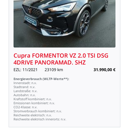
Cupra
FORMENTOR
VZ
2.0
TSI
DSG
4DRIVE
PANORAMAD.
SHZ
EZL:
11/2021
23109
km
31.990,00
€
Energieverbrauch
(WLTP-Werte**):
Innenstadt:
n.v.
Stadtrand:
n.v.
Landstraße:
n.v.
Autobahn:
n.v.
Kraftstoff
kombiniert:
n.v.
Emissionen
kombiniert:
n.v.
CO2-Klasse:
n.v.
Stromverbrauch
kombiniert:
n.v.
Reichweite
elektrisch:
n.v.
Reichweite
elektrisch
innerorts:
n.v.