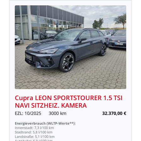
Cupra
LEON
SPORTSTOURER
1.5
TSI
NAVI
SITZHEIZ.
KAMERA
EZL:
10/2025
3000
km
32.370,00
€
Energieverbrauch
(WLTP-Werte**):
Innenstadt:
7,3
l/100
km
Stadtrand:
5,8
l/100
km
Landstraße:
5,1
l/100
km
Autobahn:
6,0
l/100
km