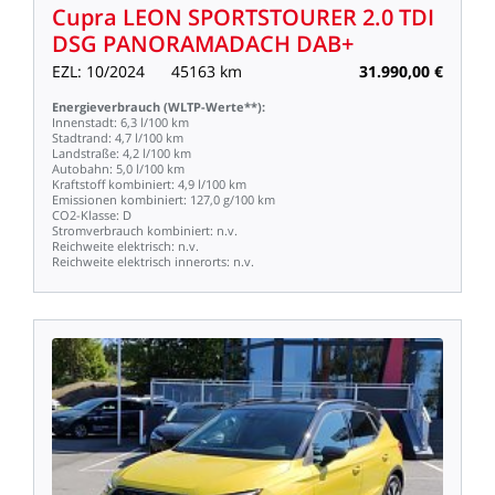
Cupra
LEON
SPORTSTOURER
2.0
TDI
DSG
PANORAMADACH
DAB+
EZL:
10/2024
45163
km
31.990,00
€
Energieverbrauch
(WLTP-Werte**):
Innenstadt:
6,3
l/100
km
Stadtrand:
4,7
l/100
km
Landstraße:
4,2
l/100
km
Autobahn:
5,0
l/100
km
Kraftstoff
kombiniert:
4,9
l/100
km
Emissionen
kombiniert:
127,0
g/100
km
CO2-Klasse:
D
Stromverbrauch
kombiniert:
n.v.
Reichweite
elektrisch:
n.v.
Reichweite
elektrisch
innerorts:
n.v.