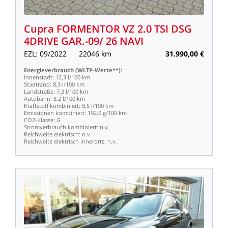
Cupra
FORMENTOR
VZ
2.0
TSI
DSG
4DRIVE
GAR.-09/
26
NAVI
EZL:
09/2022
22046
km
31.990,00
€
Energieverbrauch
(WLTP-Werte**):
Innenstadt:
12,3
l/100
km
Stadtrand:
8,3
l/100
km
Landstraße:
7,3
l/100
km
Autobahn:
8,2
l/100
km
Kraftstoff
kombiniert:
8,5
l/100
km
Emissionen
kombiniert:
192,0
g/100
km
CO2-Klasse:
G
Stromverbrauch
kombiniert:
n.v.
Reichweite
elektrisch:
n.v.
Reichweite
elektrisch
innerorts:
n.v.