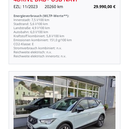
EZL:
11/2023
20260
km
29.990,00
€
Energieverbrauch
(WLTP-Werte**):
Innenstadt:
7,5
l/100
km
Stadtrand:
5,6
l/100
km
Landstraße:
4,9
l/100
km
Autobahn:
6,0
l/100
km
Kraftstoff
kombiniert:
5,8
l/100
km
Emissionen
kombiniert:
151,0
g/100
km
CO2-Klasse:
E
Stromverbrauch
kombiniert:
n.v.
Reichweite
elektrisch:
n.v.
Reichweite
elektrisch
innerorts:
n.v.