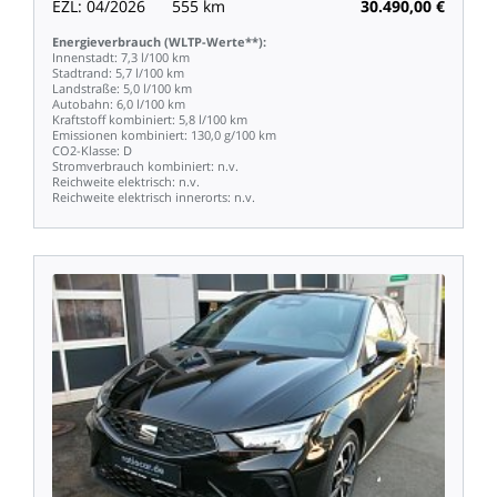
EZL:
04/2026
555
km
30.490,00
€
Energieverbrauch
(WLTP-Werte**):
Innenstadt:
7,3
l/100
km
Stadtrand:
5,7
l/100
km
Landstraße:
5,0
l/100
km
Autobahn:
6,0
l/100
km
Kraftstoff
kombiniert:
5,8
l/100
km
Emissionen
kombiniert:
130,0
g/100
km
CO2-Klasse:
D
Stromverbrauch
kombiniert:
n.v.
Reichweite
elektrisch:
n.v.
Reichweite
elektrisch
innerorts:
n.v.