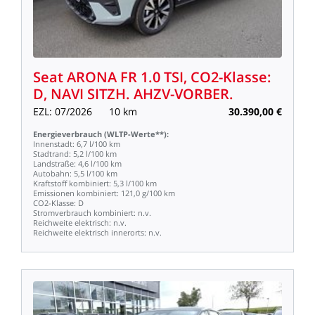
Seat
ARONA
FR
1.0
TSI,
CO2-Klasse:
D,
NAVI
SITZH.
AHZV-VORBER.
EZL:
07/2026
10
km
30.390,00
€
Energieverbrauch
(WLTP-Werte**):
Innenstadt:
6,7
l/100
km
Stadtrand:
5,2
l/100
km
Landstraße:
4,6
l/100
km
Autobahn:
5,5
l/100
km
Kraftstoff
kombiniert:
5,3
l/100
km
Emissionen
kombiniert:
121,0
g/100
km
CO2-Klasse:
D
Stromverbrauch
kombiniert:
n.v.
Reichweite
elektrisch:
n.v.
Reichweite
elektrisch
innerorts:
n.v.