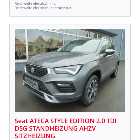
Reichweite
elektrisch:
n.v.
Reichweite
elektrisch
innerorts:
n.v.
Seat
ATECA
STYLE
EDITION
2.0
TDI
DSG
STANDHEIZUNG
AHZV
SITZHEIZUNG