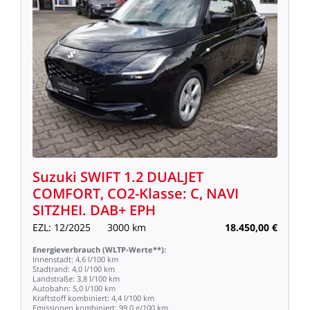
Suzuki
SWIFT
1.2
DUALJET
COMFORT,
CO2-Klasse:
C,
NAVI
SITZHEI.
DAB+
EPH
EZL:
12/2025
3000
km
18.450,00
€
Energieverbrauch
(WLTP-Werte**):
Innenstadt:
4,6
l/100
km
Stadtrand:
4,0
l/100
km
Landstraße:
3,8
l/100
km
Autobahn:
5,0
l/100
km
Kraftstoff
kombiniert:
4,4
l/100
km
Emissionen
kombiniert:
99,0
g/100
km