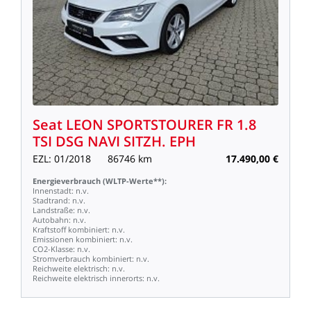
Seat
LEON
SPORTSTOURER
FR
1.8
TSI
DSG
NAVI
SITZH.
EPH
EZL:
01/2018
86746
km
17.490,00
€
Energieverbrauch
(WLTP-Werte**):
Innenstadt:
n.v.
Stadtrand:
n.v.
Landstraße:
n.v.
Autobahn:
n.v.
Kraftstoff
kombiniert:
n.v.
Emissionen
kombiniert:
n.v.
CO2-Klasse:
n.v.
Stromverbrauch
kombiniert:
n.v.
Reichweite
elektrisch:
n.v.
Reichweite
elektrisch
innerorts:
n.v.