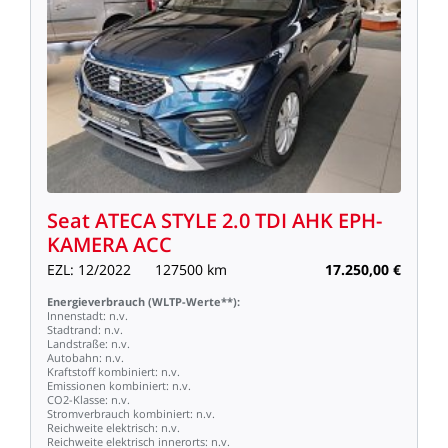
Seat
ATECA
STYLE
2.0
TDI
AHK
EPH-
KAMERA
ACC
EZL:
12/2022
127500
km
17.250,00
€
Energieverbrauch
(WLTP-Werte**):
Innenstadt:
n.v.
Stadtrand:
n.v.
Landstraße:
n.v.
Autobahn:
n.v.
Kraftstoff
kombiniert:
n.v.
Emissionen
kombiniert:
n.v.
CO2-Klasse:
n.v.
Stromverbrauch
kombiniert:
n.v.
Reichweite
elektrisch:
n.v.
Reichweite
elektrisch
innerorts:
n.v.