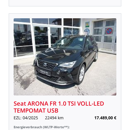
Seat
ARONA
FR
1.0
TSI
VOLL-LED
TEMPOMAT
USB
EZL:
04/2025
22494
km
17.489,00
€
Energieverbrauch
(WLTP-Werte**):