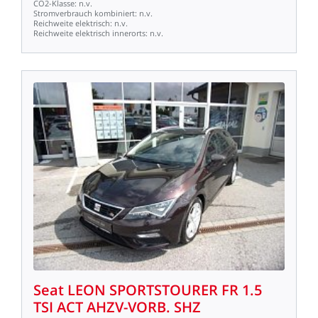
CO2-Klasse:
n.v.
Stromverbrauch
kombiniert:
n.v.
Reichweite
elektrisch:
n.v.
Reichweite
elektrisch
innerorts:
n.v.
Seat
LEON
SPORTSTOURER
FR
1.5
TSI
ACT
AHZV-VORB.
SHZ