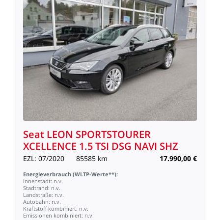
Seat
LEON
SPORTSTOURER
XCELLENCE
1.5
TSI
DSG
NAVI
SHZ
EZL:
07/2020
85585
km
17.990,00
€
Energieverbrauch
(WLTP-Werte**):
Innenstadt:
n.v.
Stadtrand:
n.v.
Landstraße:
n.v.
Autobahn:
n.v.
Kraftstoff
kombiniert:
n.v.
Emissionen
kombiniert:
n.v.