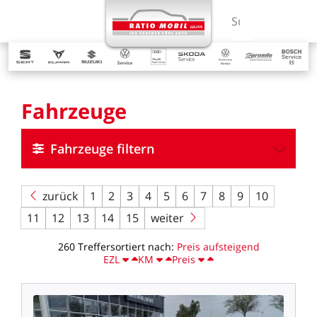
MENÜ
Suchbegriff ein
Fahrzeuge
Fahrzeuge filtern
zurück
1
2
3
4
5
6
7
8
9
10
11
12
13
14
15
weiter
260
Treffer
sortiert
nach:
Preis
aufsteigend
EZL
KM
Preis