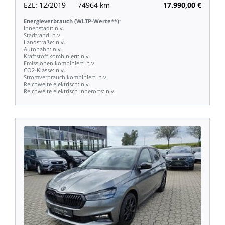
EZL:
12/2019
74964
km
17.990,00
€
Energieverbrauch
(WLTP-Werte**):
Innenstadt:
n.v.
Stadtrand:
n.v.
Landstraße:
n.v.
Autobahn:
n.v.
Kraftstoff
kombiniert:
n.v.
Emissionen
kombiniert:
n.v.
CO2-Klasse:
n.v.
Stromverbrauch
kombiniert:
n.v.
Reichweite
elektrisch:
n.v.
Reichweite
elektrisch
innerorts:
n.v.