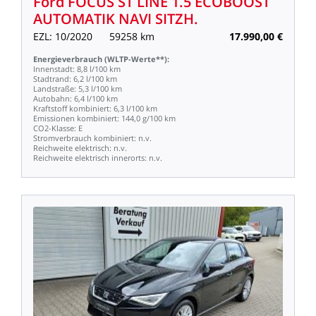
Ford
FOCUS
ST
LINE
1.5
ECOBOOST
AUTOMATIK
NAVI
SITZH.
EZL:
10/2020
59258
km
17.990,00
€
Energieverbrauch
(WLTP-Werte**):
Innenstadt:
8,8
l/100
km
Stadtrand:
6,2
l/100
km
Landstraße:
5,3
l/100
km
Autobahn:
6,4
l/100
km
Kraftstoff
kombiniert:
6,3
l/100
km
Emissionen
kombiniert:
144,0
g/100
km
CO2-Klasse:
E
Stromverbrauch
kombiniert:
n.v.
Reichweite
elektrisch:
n.v.
Reichweite
elektrisch
innerorts:
n.v.