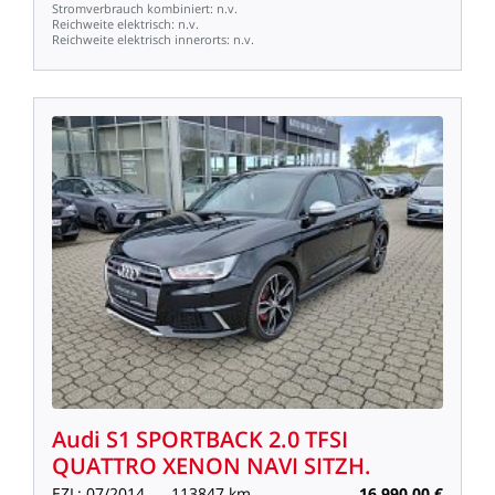
Stromverbrauch
kombiniert:
n.v.
Reichweite
elektrisch:
n.v.
Reichweite
elektrisch
innerorts:
n.v.
Audi
S1
SPORTBACK
2.0
TFSI
QUATTRO
XENON
NAVI
SITZH.
EZL:
07/2014
113847
km
16.990,00
€