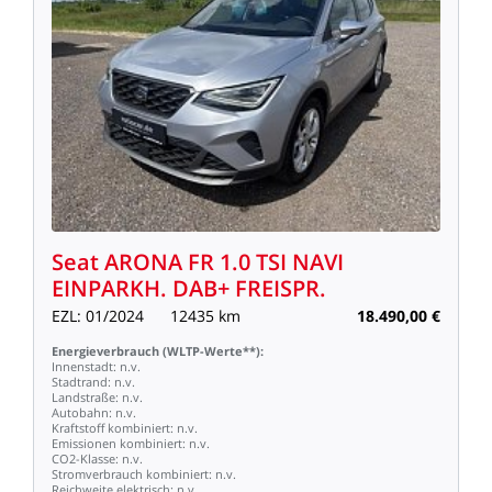
Seat
ARONA
FR
1.0
TSI
NAVI
EINPARKH.
DAB+
FREISPR.
EZL:
01/2024
12435
km
18.490,00
€
Energieverbrauch
(WLTP-Werte**):
Innenstadt:
n.v.
Stadtrand:
n.v.
Landstraße:
n.v.
Autobahn:
n.v.
Kraftstoff
kombiniert:
n.v.
Emissionen
kombiniert:
n.v.
CO2-Klasse:
n.v.
Stromverbrauch
kombiniert:
n.v.
Reichweite
elektrisch:
n.v.