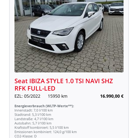
Seat
IBIZA
STYLE
1.0
TSI
NAVI
SHZ
RFK
FULL-LED
EZL:
05/2022
15950
km
16.990,00
€
Energieverbrauch
(WLTP-Werte**):
Innenstadt:
7,0
l/100
km
Stadtrand:
5,3
l/100
km
Landstraße:
4,7
l/100
km
Autobahn:
5,7
l/100
km
Kraftstoff
kombiniert:
5,5
l/100
km
Emissionen
kombiniert:
124,0
g/100
km
CO2-Klasse:
D