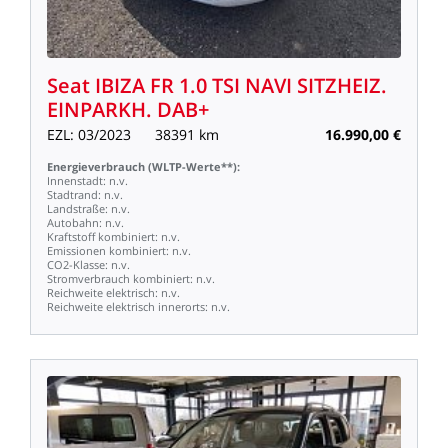
Seat
IBIZA
FR
1.0
TSI
NAVI
SITZHEIZ.
EINPARKH.
DAB+
EZL:
03/2023
38391
km
16.990,00
€
Energieverbrauch
(WLTP-Werte**):
Innenstadt:
n.v.
Stadtrand:
n.v.
Landstraße:
n.v.
Autobahn:
n.v.
Kraftstoff
kombiniert:
n.v.
Emissionen
kombiniert:
n.v.
CO2-Klasse:
n.v.
Stromverbrauch
kombiniert:
n.v.
Reichweite
elektrisch:
n.v.
Reichweite
elektrisch
innerorts:
n.v.