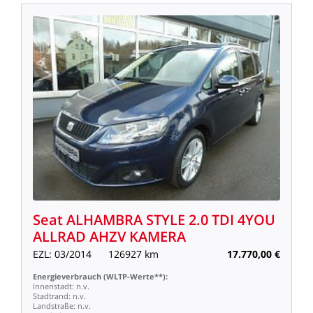
Seat
ALHAMBRA
STYLE
2.0
TDI
4YOU
ALLRAD
AHZV
KAMERA
EZL:
03/2014
126927
km
17.770,00
€
Energieverbrauch
(WLTP-Werte**):
Innenstadt:
n.v.
Stadtrand:
n.v.
Landstraße:
n.v.