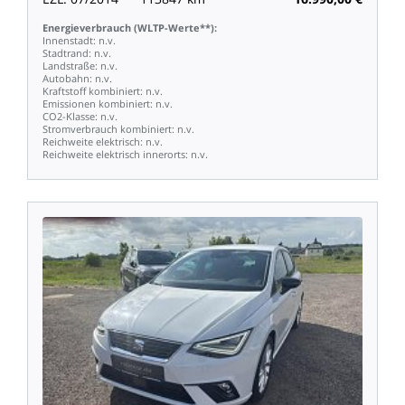
Energieverbrauch
(WLTP-Werte**):
Innenstadt:
n.v.
Stadtrand:
n.v.
Landstraße:
n.v.
Autobahn:
n.v.
Kraftstoff
kombiniert:
n.v.
Emissionen
kombiniert:
n.v.
CO2-Klasse:
n.v.
Stromverbrauch
kombiniert:
n.v.
Reichweite
elektrisch:
n.v.
Reichweite
elektrisch
innerorts:
n.v.