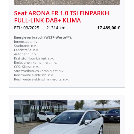
Seat
ARONA
FR
1.0
TSI
EINPARKH.
FULL-LINK
DAB+
KLIMA
EZL:
03/2025
21314
km
17.489,00
€
Energieverbrauch
(WLTP-Werte**):
Innenstadt:
n.v.
Stadtrand:
n.v.
Landstraße:
n.v.
Autobahn:
n.v.
Kraftstoff
kombiniert:
n.v.
Emissionen
kombiniert:
n.v.
CO2-Klasse:
n.v.
Stromverbrauch
kombiniert:
n.v.
Reichweite
elektrisch:
n.v.
Reichweite
elektrisch
innerorts:
n.v.