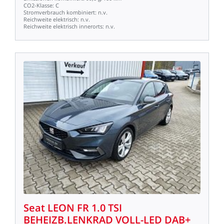
CO2-Klasse:
C
Stromverbrauch
kombiniert:
n.v.
Reichweite
elektrisch:
n.v.
Reichweite
elektrisch
innerorts:
n.v.
Seat
LEON
FR
1.0
TSI
BEHEIZB.LENKRAD
VOLL-LED
DAB+