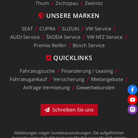
Thum
Zschopau
Zwönitz
UNSERE
MARKEN
SEAT
CUPRA
SUZUKI
VW
Service
AUDI
Service
ŠKODA
Service
VW
NFZ
Service
Premio
Reifen
Bosch
Service
QUICKLINKS
Fahrzeugsuche
Finanzierung
/
Leasing
Fahrzeugankauf
Versicherung
Mietangebote
Anfrage
Vermietung
Gewerbekunden
Schreiben Sie uns
Abbildungen
zeigen
Sonderausstattungen.
Die
aufgeführten
Ausstattungen
sind
abhängig
von
Modell
sowie
Modellvariante