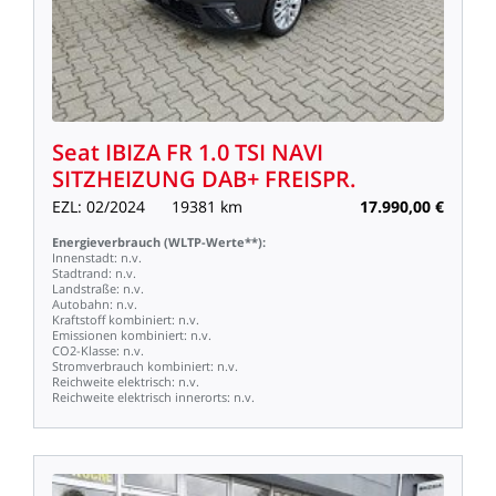
Seat
IBIZA
FR
1.0
TSI
NAVI
SITZHEIZUNG
DAB+
FREISPR.
EZL:
02/2024
19381
km
17.990,00
€
Energieverbrauch
(WLTP-Werte**):
Innenstadt:
n.v.
Stadtrand:
n.v.
Landstraße:
n.v.
Autobahn:
n.v.
Kraftstoff
kombiniert:
n.v.
Emissionen
kombiniert:
n.v.
CO2-Klasse:
n.v.
Stromverbrauch
kombiniert:
n.v.
Reichweite
elektrisch:
n.v.
Reichweite
elektrisch
innerorts:
n.v.