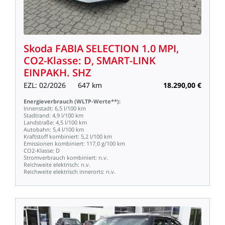
Skoda
FABIA
SELECTION
1.0
MPI,
CO2-Klasse:
D,
SMART-LINK
EINPAKH.
SHZ
EZL:
02/2026
647
km
18.290,00
€
Energieverbrauch
(WLTP-Werte**):
Innenstadt:
6,5
l/100
km
Stadtrand:
4,9
l/100
km
Landstraße:
4,5
l/100
km
Autobahn:
5,4
l/100
km
Kraftstoff
kombiniert:
5,2
l/100
km
Emissionen
kombiniert:
117,0
g/100
km
CO2-Klasse:
D
Stromverbrauch
kombiniert:
n.v.
Reichweite
elektrisch:
n.v.
Reichweite
elektrisch
innerorts:
n.v.