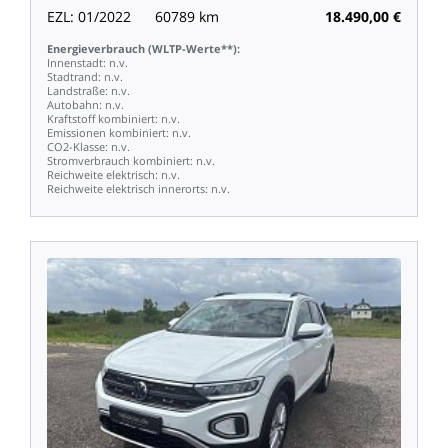
EZL:
01/2022
60789
km
18.490,00
€
Energieverbrauch
(WLTP-Werte**):
Innenstadt:
n.v.
Stadtrand:
n.v.
Landstraße:
n.v.
Autobahn:
n.v.
Kraftstoff
kombiniert:
n.v.
Emissionen
kombiniert:
n.v.
CO2-Klasse:
n.v.
Stromverbrauch
kombiniert:
n.v.
Reichweite
elektrisch:
n.v.
Reichweite
elektrisch
innerorts:
n.v.