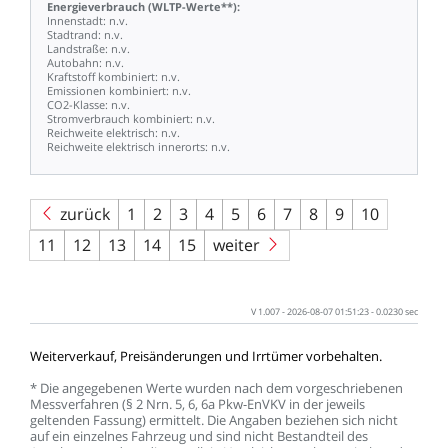
Energieverbrauch
(WLTP-Werte**):
Innenstadt:
n.v.
Stadtrand:
n.v.
Landstraße:
n.v.
Autobahn:
n.v.
Kraftstoff
kombiniert:
n.v.
Emissionen
kombiniert:
n.v.
CO2-Klasse:
n.v.
Stromverbrauch
kombiniert:
n.v.
Reichweite
elektrisch:
n.v.
Reichweite
elektrisch
innerorts:
n.v.
zurück
1
2
3
4
5
6
7
8
9
10
11
12
13
14
15
weiter
V
1.007
-
2026-08-07
01:51:23
-
0.0230
sec
Weiterverkauf,
Preisänderungen
und
Irrtümer
vorbehalten.
*
Die
angegebenen
Werte
wurden
nach
dem
vorgeschriebenen
Messverfahren
(§
2
Nrn.
5,
6,
6a
Pkw-EnVKV
in
der
jeweils
geltenden
Fassung)
ermittelt.
Die
Angaben
beziehen
sich
nicht
auf
ein
einzelnes
Fahrzeug
und
sind
nicht
Bestandteil
des