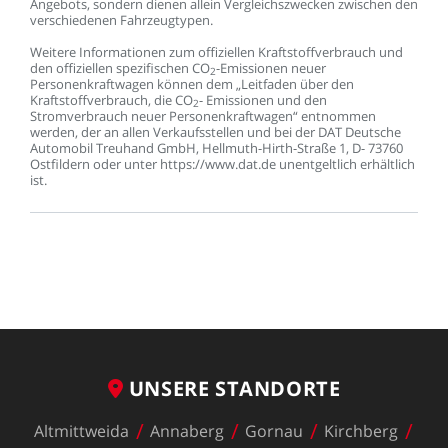
Angebots,
sondern
dienen
allein
Vergleichszwecken
zwischen
den
verschiedenen
Fahrzeugtypen.
Weitere
Informationen
zum
offiziellen
Kraftstoffverbrauch
und
den
offiziellen
spezifischen
CO
-Emissionen
neuer
2
Personenkraftwagen
können
dem
„Leitfaden
über
den
Kraftstoffverbrauch,
die
CO
-
Emissionen
und
den
2
Stromverbrauch
neuer
Personenkraftwagen“
entnommen
werden,
der
an
allen
Verkaufsstellen
und
bei
der
DAT
Deutsche
Automobil
Treuhand
GmbH,
Hellmuth-Hirth-Straße
1,
D-
73760
Ostfildern
oder
unter
https://www.dat.de
unentgeltlich
erhältlich
ist.
UNSERE
STANDORTE
Altmittweida
Annaberg
Gornau
Kirchberg