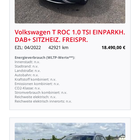
Volkswagen
T
ROC
1.0
TSI
EINPARKH.
DAB+
SITZHEIZ.
FREISPR.
EZL:
04/2022
42921
km
18.490,00
€
Energieverbrauch
(WLTP-Werte**):
Innenstadt:
n.v.
Stadtrand:
n.v.
Landstraße:
n.v.
Autobahn:
n.v.
Kraftstoff
kombiniert:
n.v.
Emissionen
kombiniert:
n.v.
CO2-Klasse:
n.v.
Stromverbrauch
kombiniert:
n.v.
Reichweite
elektrisch:
n.v.
Reichweite
elektrisch
innerorts:
n.v.