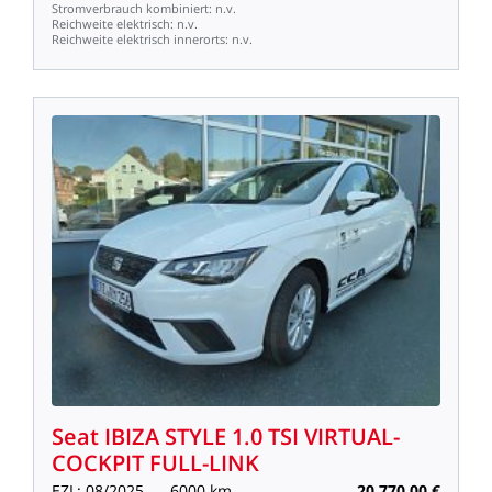
Stromverbrauch
kombiniert:
n.v.
Reichweite
elektrisch:
n.v.
Reichweite
elektrisch
innerorts:
n.v.
Seat
IBIZA
STYLE
1.0
TSI
VIRTUAL-
COCKPIT
FULL-LINK
EZL:
08/2025
6000
km
20.770,00
€