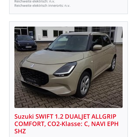
Reichweite
elektrisch:
n.v.
Reichweite
elektrisch
innerorts:
n.v.
Suzuki
SWIFT
1.2
DUALJET
ALLGRIP
COMFORT,
CO2-Klasse:
C,
NAVI
EPH
SHZ