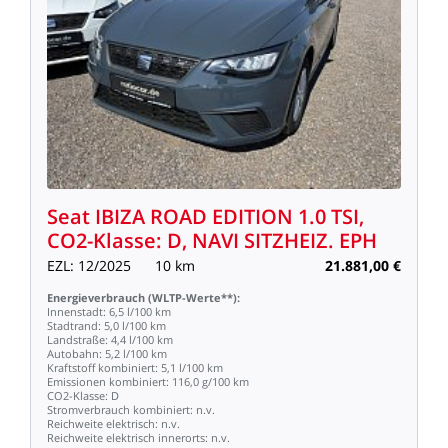
Seat
IBIZA
ROAD
EDITION
1.0
TSI,
CO2-Klasse:
D,
NAVI
SITZHEIZ.
EPH
EZL:
12/2025
10
km
21.881,00
€
Energieverbrauch
(WLTP-Werte**):
Innenstadt:
6,5
l/100
km
Stadtrand:
5,0
l/100
km
Landstraße:
4,4
l/100
km
Autobahn:
5,2
l/100
km
Kraftstoff
kombiniert:
5,1
l/100
km
Emissionen
kombiniert:
116,0
g/100
km
CO2-Klasse:
D
Stromverbrauch
kombiniert:
n.v.
Reichweite
elektrisch:
n.v.
Reichweite
elektrisch
innerorts:
n.v.