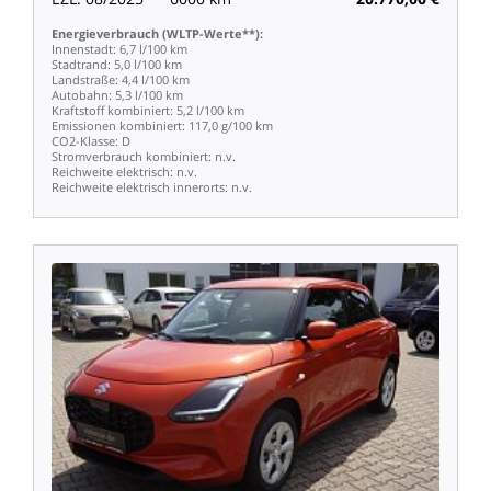
Energieverbrauch
(WLTP-Werte**):
Innenstadt:
6,7
l/100
km
Stadtrand:
5,0
l/100
km
Landstraße:
4,4
l/100
km
Autobahn:
5,3
l/100
km
Kraftstoff
kombiniert:
5,2
l/100
km
Emissionen
kombiniert:
117,0
g/100
km
CO2-Klasse:
D
Stromverbrauch
kombiniert:
n.v.
Reichweite
elektrisch:
n.v.
Reichweite
elektrisch
innerorts:
n.v.