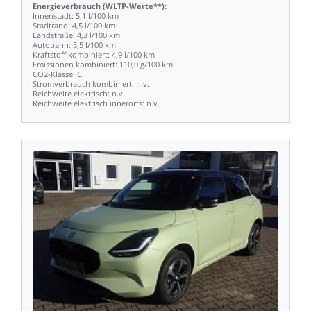
Energieverbrauch
(WLTP-Werte**):
Innenstadt:
5,1
l/100
km
Stadtrand:
4,5
l/100
km
Landstraße:
4,3
l/100
km
Autobahn:
5,5
l/100
km
Kraftstoff
kombiniert:
4,9
l/100
km
Emissionen
kombiniert:
110,0
g/100
km
CO2-Klasse:
C
Stromverbrauch
kombiniert:
n.v.
Reichweite
elektrisch:
n.v.
Reichweite
elektrisch
innerorts:
n.v.