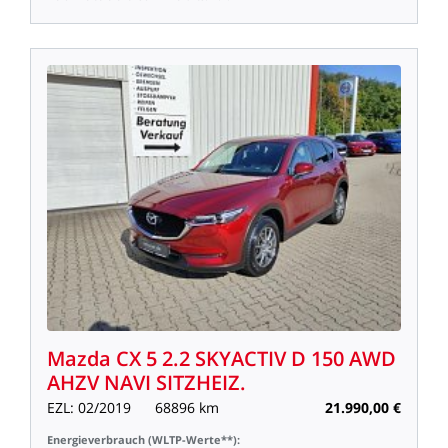
Mazda
CX
5
2.2
SKYACTIV
D
150
AWD
AHZV
NAVI
SITZHEIZ.
EZL:
02/2019
68896
km
21.990,00
€
Energieverbrauch
(WLTP-Werte**):