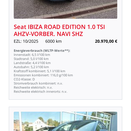
Seat
IBIZA
ROAD
EDITION
1.0
TSI
AHZV-VORBER.
NAVI
SHZ
EZL:
10/2025
6000
km
20.970,00
€
Energieverbrauch
(WLTP-Werte**):
Innenstadt:
6,5
l/100
km
Stadtrand:
5,0
l/100
km
Landstraße:
4,4
l/100
km
Autobahn:
5,2
l/100
km
Kraftstoff
kombiniert:
5,1
l/100
km
Emissionen
kombiniert:
116,0
g/100
km
CO2-Klasse:
D
Stromverbrauch
kombiniert:
n.v.
Reichweite
elektrisch:
n.v.
Reichweite
elektrisch
innerorts:
n.v.