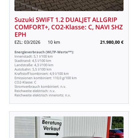
Suzuki
SWIFT
1.2
DUALJET
ALLGRIP
COMFORT+,
CO2-Klasse:
C,
NAVI
SHZ
EPH
EZL:
03/2026
10
km
21.980,00
€
Energieverbrauch
(WLTP-Werte**):
Innenstadt:
5,1
l/100
km
Stadtrand:
4,5
l/100
km
Landstraße:
4,3
l/100
km
Autobahn:
5,5
l/100
km
Kraftstoff
kombiniert:
4,9
l/100
km
Emissionen
kombiniert:
110,0
g/100
km
CO2-Klasse:
C
Stromverbrauch
kombiniert:
n.v.
Reichweite
elektrisch:
n.v.
Reichweite
elektrisch
innerorts:
n.v.