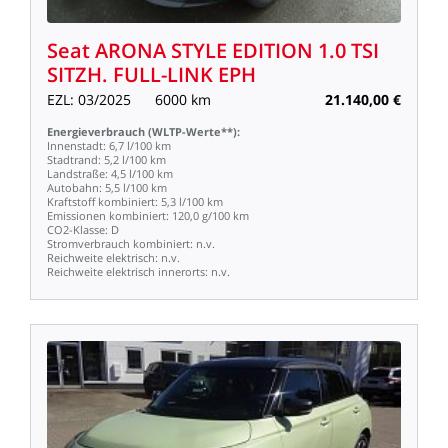
Seat
ARONA
STYLE
EDITION
1.0
TSI
SITZH.
FULL-LINK
EPH
EZL:
03/2025
6000
km
21.140,00
€
Energieverbrauch
(WLTP-Werte**):
Innenstadt:
6,7
l/100
km
Stadtrand:
5,2
l/100
km
Landstraße:
4,5
l/100
km
Autobahn:
5,5
l/100
km
Kraftstoff
kombiniert:
5,3
l/100
km
Emissionen
kombiniert:
120,0
g/100
km
CO2-Klasse:
D
Stromverbrauch
kombiniert:
n.v.
Reichweite
elektrisch:
n.v.
Reichweite
elektrisch
innerorts:
n.v.