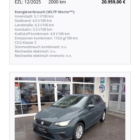
EZL:
12/2025
2000
km
20.959,00
€
Energieverbrauch
(WLTP-Werte**):
Innenstadt:
5,1
l/100
km
Stadtrand:
4,5
l/100
km
Landstraße:
4,3
l/100
km
Autobahn:
5,5
l/100
km
Kraftstoff
kombiniert:
4,9
l/100
km
Emissionen
kombiniert:
110,0
g/100
km
CO2-Klasse:
C
Stromverbrauch
kombiniert:
n.v.
Reichweite
elektrisch:
n.v.
Reichweite
elektrisch
innerorts:
n.v.