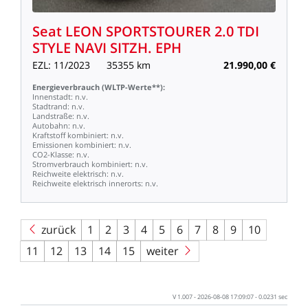
Seat
LEON
SPORTSTOURER
2.0
TDI
STYLE
NAVI
SITZH.
EPH
EZL:
11/2023
35355
km
21.990,00
€
Energieverbrauch
(WLTP-Werte**):
Innenstadt:
n.v.
Stadtrand:
n.v.
Landstraße:
n.v.
Autobahn:
n.v.
Kraftstoff
kombiniert:
n.v.
Emissionen
kombiniert:
n.v.
CO2-Klasse:
n.v.
Stromverbrauch
kombiniert:
n.v.
Reichweite
elektrisch:
n.v.
Reichweite
elektrisch
innerorts:
n.v.
zurück
1
2
3
4
5
6
7
8
9
10
11
12
13
14
15
weiter
V
1.007
-
2026-08-08
17:09:07
-
0.0231
sec