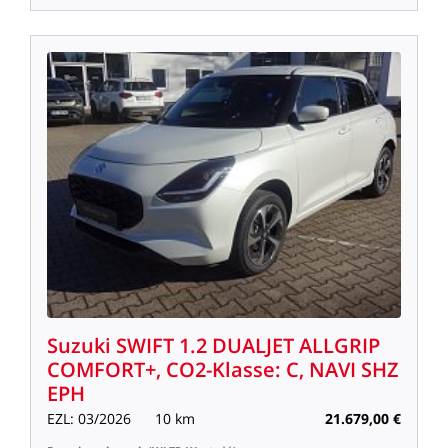
Suzuki
SWIFT
1.2
DUALJET
ALLGRIP
COMFORT+,
CO2-Klasse:
C,
NAVI
SHZ
EPH
EZL:
03/2026
10
km
21.679,00
€