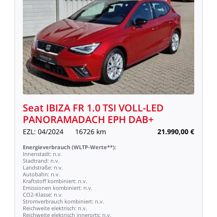
Seat
IBIZA
FR
1.0
TSI
VOLL-LED
PANORAMADACH
EPH
DAB+
EZL:
04/2024
16726
km
21.990,00
€
Energieverbrauch
(WLTP-Werte**):
Innenstadt:
n.v.
Stadtrand:
n.v.
Landstraße:
n.v.
Autobahn:
n.v.
Kraftstoff
kombiniert:
n.v.
Emissionen
kombiniert:
n.v.
CO2-Klasse:
n.v.
Stromverbrauch
kombiniert:
n.v.
Reichweite
elektrisch:
n.v.
Reichweite
elektrisch
innerorts:
n.v.