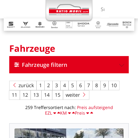
MENÜ
Suchbegriff ein
Fahrzeuge
Fahrzeuge filtern
zurück
1
2
3
4
5
6
7
8
9
10
11
12
13
14
15
weiter
259
Treffer
sortiert
nach:
Preis
aufsteigend
EZL
KM
Preis