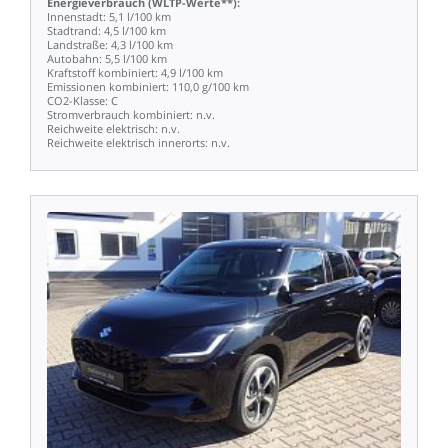
Energieverbrauch
(WLTP-Werte**):
Innenstadt:
5,1
l/100
km
Stadtrand:
4,5
l/100
km
Landstraße:
4,3
l/100
km
Autobahn:
5,5
l/100
km
Kraftstoff
kombiniert:
4,9
l/100
km
Emissionen
kombiniert:
110,0
g/100
km
CO2-Klasse:
C
Stromverbrauch
kombiniert:
n.v.
Reichweite
elektrisch:
n.v.
Reichweite
elektrisch
innerorts:
n.v.