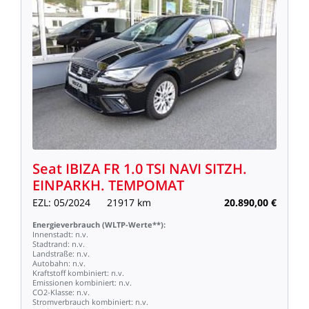
Seat
IBIZA
FR
1.0
TSI
NAVI
SITZH.
EINPARKH.
TEMPOMAT
EZL:
05/2024
21917
km
20.890,00
€
Energieverbrauch
(WLTP-Werte**):
Innenstadt:
n.v.
Stadtrand:
n.v.
Landstraße:
n.v.
Autobahn:
n.v.
Kraftstoff
kombiniert:
n.v.
Emissionen
kombiniert:
n.v.
CO2-Klasse:
n.v.
Stromverbrauch
kombiniert:
n.v.