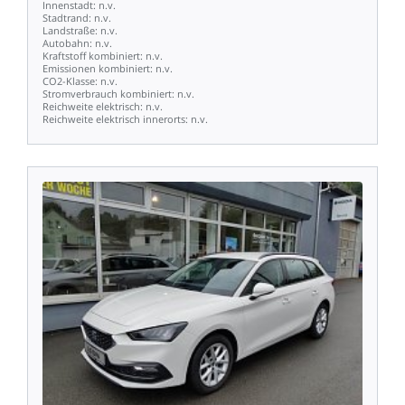
Innenstadt:
n.v.
Stadtrand:
n.v.
Landstraße:
n.v.
Autobahn:
n.v.
Kraftstoff
kombiniert:
n.v.
Emissionen
kombiniert:
n.v.
CO2-Klasse:
n.v.
Stromverbrauch
kombiniert:
n.v.
Reichweite
elektrisch:
n.v.
Reichweite
elektrisch
innerorts:
n.v.