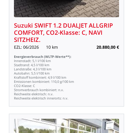
Suzuki
SWIFT
1.2
DUALJET
ALLGRIP
COMFORT,
CO2-Klasse:
C,
NAVI
SITZHEIZ.
EZL:
06/2026
10
km
20.880,00
€
Energieverbrauch
(WLTP-Werte**):
Innenstadt:
5,1
l/100
km
Stadtrand:
4,5
l/100
km
Landstraße:
4,3
l/100
km
Autobahn:
5,5
l/100
km
Kraftstoff
kombiniert:
4,9
l/100
km
Emissionen
kombiniert:
110,0
g/100
km
CO2-Klasse:
C
Stromverbrauch
kombiniert:
n.v.
Reichweite
elektrisch:
n.v.
Reichweite
elektrisch
innerorts:
n.v.