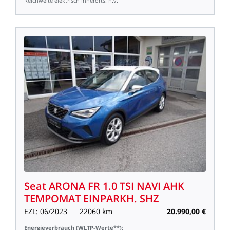
Reichweite
elektrisch
innerorts:
n.v.
Seat
ARONA
FR
1.0
TSI
NAVI
AHK
TEMPOMAT
EINPARKH.
SHZ
EZL:
06/2023
22060
km
20.990,00
€
Energieverbrauch
(WLTP-Werte**):