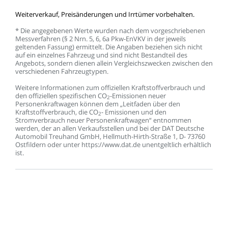
Weiterverkauf,
Preisänderungen
und
Irrtümer
vorbehalten.
*
Die
angegebenen
Werte
wurden
nach
dem
vorgeschriebenen
Messverfahren
(§
2
Nrn.
5,
6,
6a
Pkw-EnVKV
in
der
jeweils
geltenden
Fassung)
ermittelt.
Die
Angaben
beziehen
sich
nicht
auf
ein
einzelnes
Fahrzeug
und
sind
nicht
Bestandteil
des
Angebots,
sondern
dienen
allein
Vergleichszwecken
zwischen
den
verschiedenen
Fahrzeugtypen.
Weitere
Informationen
zum
offiziellen
Kraftstoffverbrauch
und
den
offiziellen
spezifischen
CO
-Emissionen
neuer
2
Personenkraftwagen
können
dem
„Leitfaden
über
den
Kraftstoffverbrauch,
die
CO
-
Emissionen
und
den
2
Stromverbrauch
neuer
Personenkraftwagen“
entnommen
werden,
der
an
allen
Verkaufsstellen
und
bei
der
DAT
Deutsche
Automobil
Treuhand
GmbH,
Hellmuth-Hirth-Straße
1,
D-
73760
Ostfildern
oder
unter
https://www.dat.de
unentgeltlich
erhältlich
ist.