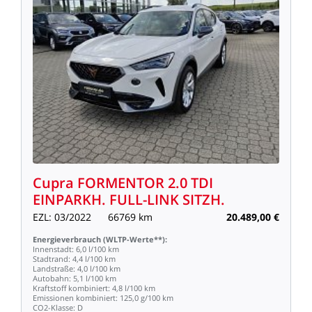
Cupra
FORMENTOR
2.0
TDI
EINPARKH.
FULL-LINK
SITZH.
EZL:
03/2022
66769
km
20.489,00
€
Energieverbrauch
(WLTP-Werte**):
Innenstadt:
6,0
l/100
km
Stadtrand:
4,4
l/100
km
Landstraße:
4,0
l/100
km
Autobahn:
5,1
l/100
km
Kraftstoff
kombiniert:
4,8
l/100
km
Emissionen
kombiniert:
125,0
g/100
km
CO2-Klasse:
D