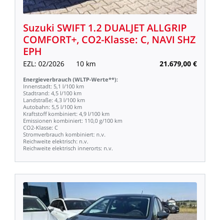
Suzuki
SWIFT
1.2
DUALJET
ALLGRIP
COMFORT+,
CO2-Klasse:
C,
NAVI
SHZ
EPH
EZL:
02/2026
10
km
21.679,00
€
Energieverbrauch
(WLTP-Werte**):
Innenstadt:
5,1
l/100
km
Stadtrand:
4,5
l/100
km
Landstraße:
4,3
l/100
km
Autobahn:
5,5
l/100
km
Kraftstoff
kombiniert:
4,9
l/100
km
Emissionen
kombiniert:
110,0
g/100
km
CO2-Klasse:
C
Stromverbrauch
kombiniert:
n.v.
Reichweite
elektrisch:
n.v.
Reichweite
elektrisch
innerorts:
n.v.