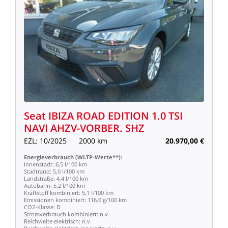
Seat
IBIZA
ROAD
EDITION
1.0
TSI
NAVI
AHZV-VORBER.
SHZ
EZL:
10/2025
2000
km
20.970,00
€
Energieverbrauch
(WLTP-Werte**):
Innenstadt:
6,5
l/100
km
Stadtrand:
5,0
l/100
km
Landstraße:
4,4
l/100
km
Autobahn:
5,2
l/100
km
Kraftstoff
kombiniert:
5,1
l/100
km
Emissionen
kombiniert:
116,0
g/100
km
CO2-Klasse:
D
Stromverbrauch
kombiniert:
n.v.
Reichweite
elektrisch:
n.v.