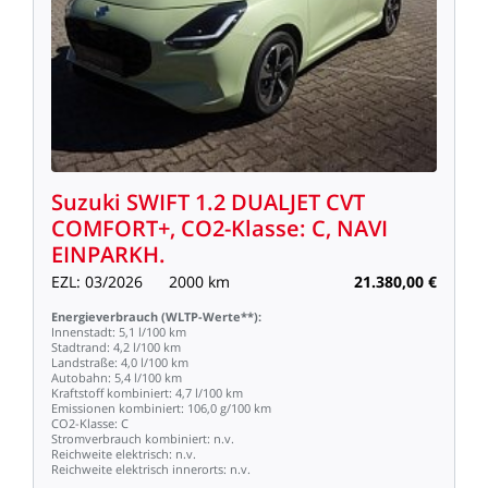
Suzuki
SWIFT
1.2
DUALJET
CVT
COMFORT+,
CO2-Klasse:
C,
NAVI
EINPARKH.
EZL:
03/2026
2000
km
21.380,00
€
Energieverbrauch
(WLTP-Werte**):
Innenstadt:
5,1
l/100
km
Stadtrand:
4,2
l/100
km
Landstraße:
4,0
l/100
km
Autobahn:
5,4
l/100
km
Kraftstoff
kombiniert:
4,7
l/100
km
Emissionen
kombiniert:
106,0
g/100
km
CO2-Klasse:
C
Stromverbrauch
kombiniert:
n.v.
Reichweite
elektrisch:
n.v.
Reichweite
elektrisch
innerorts:
n.v.