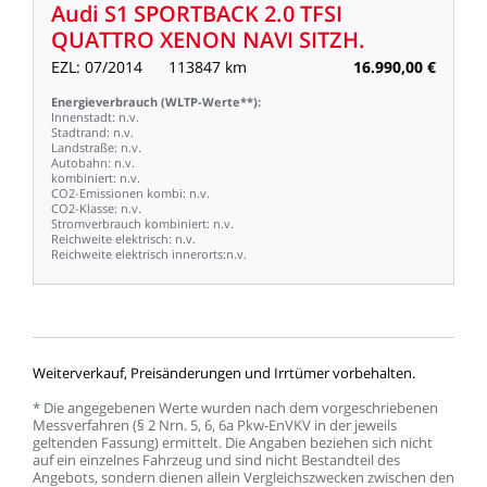
Audi
S1
SPORTBACK
2.0
TFSI
QUATTRO
XENON
NAVI
SITZH.
EZL:
07/2014
113847
km
16.990,00
€
Energieverbrauch
(WLTP-Werte**):
Innenstadt:
n.v.
Stadtrand:
n.v.
Landstraße:
n.v.
Autobahn:
n.v.
kombiniert:
n.v.
CO2-Emissionen
kombi:
n.v.
CO2-Klasse:
n.v.
Stromverbrauch
kombiniert:
n.v.
Reichweite
elektrisch:
n.v.
Reichweite
elektrisch
innerorts:n.v.
Weiterverkauf,
Preisänderungen
und
Irrtümer
vorbehalten.
*
Die
angegebenen
Werte
wurden
nach
dem
vorgeschriebenen
Messverfahren
(§
2
Nrn.
5,
6,
6a
Pkw-EnVKV
in
der
jeweils
geltenden
Fassung)
ermittelt.
Die
Angaben
beziehen
sich
nicht
auf
ein
einzelnes
Fahrzeug
und
sind
nicht
Bestandteil
des
Angebots,
sondern
dienen
allein
Vergleichszwecken
zwischen
den