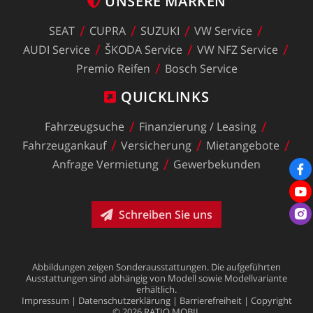
UNSERE
MARKEN
SEAT
CUPRA
SUZUKI
VW
Service
AUDI
Service
ŠKODA
Service
VW
NFZ
Service
Premio
Reifen
Bosch
Service
QUICKLINKS
Fahrzeugsuche
Finanzierung
/
Leasing
Fahrzeugankauf
Versicherung
Mietangebote
Anfrage
Vermietung
Gewerbekunden
Schreiben Sie uns
Abbildungen
zeigen
Sonderausstattungen.
Die
aufgeführten
Ausstattungen
sind
abhängig
von
Modell
sowie
Modellvariante
erhältlich.
Impressum
|
Datenschutzerklärung
|
Barrierefreiheit
|
Copyright
©
2026
RATIO
MOBIL