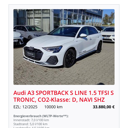
Audi
A3
SPORTBACK
S
LINE
1.5
TFSI
S
TRONIC,
CO2-Klasse:
D,
NAVI
SHZ
EZL:
12/2025
10000
km
33.880,00
€
Energieverbrauch
(WLTP-Werte**):
Innenstadt:
7,0
l/100
km
Stadtrand:
5,0
l/100
km
Landstraße:
4,5
l/100
km