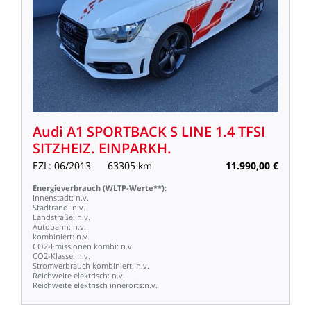
Audi
A1
SPORTBACK
S
LINE
1.4
TFSI
SITZHEIZ.
EINPARKH.
EZL:
06/2013
63305
km
11.990,00
€
Energieverbrauch
(WLTP-Werte**):
Innenstadt:
n.v.
Stadtrand:
n.v.
Landstraße:
n.v.
Autobahn:
n.v.
kombiniert:
n.v.
CO2-Emissionen
kombi:
n.v.
CO2-Klasse:
n.v.
Stromverbrauch
kombiniert:
n.v.
Reichweite
elektrisch:
n.v.
Reichweite
elektrisch
innerorts:n.v.