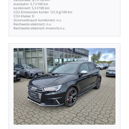
Autobahn:
5,7
l/100
km
kombiniert:
5,3
l/100
km
CO2-Emissionen
kombi:
121,0
g/100
km
CO2-Klasse:
D
Stromverbrauch
kombiniert:
n.v.
Reichweite
elektrisch:
n.v.
Reichweite
elektrisch
innerorts:n.v.