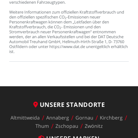
verschiedenen
Fahrzeugtypen.
Weitere
Informationen
zum
offiziellen
Kraftstoffverbrauch
und
den
offiziellen
spezifischen
CO
-Emissionen
neuer
2
Personenkraftwagen
können
dem
„Leitfaden
über
den
Kraftstoffverbrauch,
die
CO
-
Emissionen
und
den
2
Stromverbrauch
neuer
Personenkraftwagen“
entnommen
werden,
der
an
allen
Verkaufsstellen
und
bei
der
DAT
Deutsche
Automobil
Treuhand
GmbH,
Hellmuth-Hirth-Straße
1,
D-
73760
Ostfildern
oder
unter
https://www.dat.de
unentgeltlich
erhältlich
ist.
UNSERE
STANDORTE
Altmittweida
Annaberg
Gornau
Kirchberg
Thum
Zschopau
Zwönitz