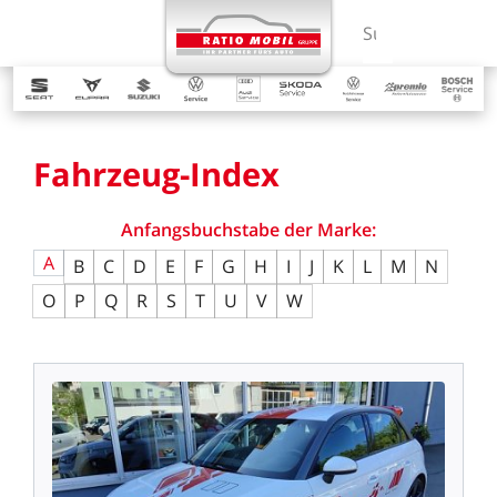
MENÜ
Suchbegriff ein
Fahrzeug-Index
Anfangsbuchstabe
der
Marke:
A
B
C
D
E
F
G
H
I
J
K
L
M
N
O
P
Q
R
S
T
U
V
W