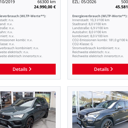
10/2019
66300
km
EZL:
05/2026
500
24.990,00
€
45.581
ieverbrauch
(WLTP-Werte**):
Energieverbrauch
(WLTP-Werte**):
stadt:
n.v.
Innenstadt:
10,3
l/100
km
rand:
n.v.
Stadtrand:
8,0
l/100
km
traße:
n.v.
Landstraße:
6,9
l/100
km
ahn:
n.v.
Autobahn:
8,0
l/100
km
niert:
n.v.
kombiniert:
8,0
l/100
km
missionen
kombi:
n.v.
CO2-Emissionen
kombi:
181,0
g/100
lasse:
n.v.
CO2-Klasse:
G
verbrauch
kombiniert:
n.v.
Stromverbrauch
kombiniert:
n.v.
weite
elektrisch:
n.v.
Reichweite
elektrisch:
n.v.
weite
elektrisch
innerorts:n.v.
Reichweite
elektrisch
innerorts:n.v.
Details
Details