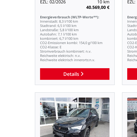
EZL:
02/2026
10
km
EZL:
40.569,00
€
Energieverbrauch
(WLTP-Werte**):
Energ
Innenstadt:
8,3
l/100
km
Innen
Stadtrand:
6,5
l/100
km
Stadt
Landstraße:
5,8
l/100
km
Lands
Autobahn:
7,1
l/100
km
Autob
kombiniert:
6,7
l/100
km
kombi
CO2-Emissionen
kombi:
154,0
g/100
km
CO2-E
CO2-Klasse:
E
CO2-K
Stromverbrauch
kombiniert:
n.v.
Strom
Reichweite
elektrisch:
n.v.
Reich
Reichweite
elektrisch
innerorts:n.v.
Reich
Details