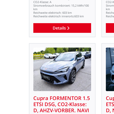
CO2-Klasse:
A
CO2-K
Stromverbrauch
kombiniert:
15,2
kWh/100
Strom
km
km
Reichweite
elektrisch:
603
km
Reich
Reichweite
elektrisch
innerorts:603
km
Reich
Details
Cupra
FORMENTOR
1.5
Cu
ETSI
DSG,
CO2-Klasse:
ETS
D,
AHZV-VORBER.
NAVI
D,