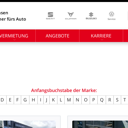
hsen
ner fürs Auto
VERMIETUNG
ANGEBOTE
KARRIERE
Anfangsbuchstabe
der
Marke:
D
E
F
G
H
I
J
K
L
M
N
O
P
Q
R
S
T