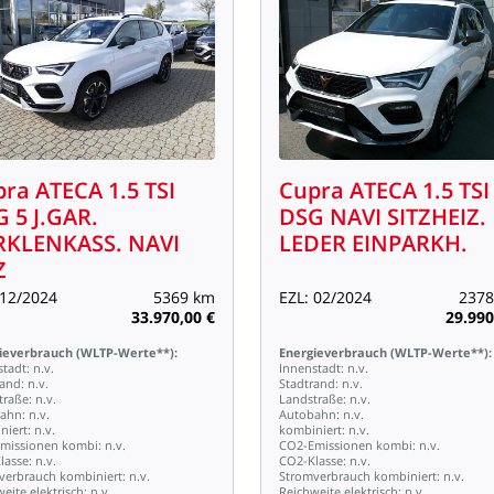
pra
ATECA
1.5
TSI
Cupra
ATECA
1.5
TSI
G
5
J.GAR.
DSG
NAVI
SITZHEIZ.
RKLENKASS.
NAVI
LEDER
EINPARKH.
Z
12/2024
5369
km
EZL:
02/2024
2378
33.970,00
€
29.990
ieverbrauch
(WLTP-Werte**):
Energieverbrauch
(WLTP-Werte**):
stadt:
n.v.
Innenstadt:
n.v.
rand:
n.v.
Stadtrand:
n.v.
traße:
n.v.
Landstraße:
n.v.
ahn:
n.v.
Autobahn:
n.v.
niert:
n.v.
kombiniert:
n.v.
missionen
kombi:
n.v.
CO2-Emissionen
kombi:
n.v.
lasse:
n.v.
CO2-Klasse:
n.v.
verbrauch
kombiniert:
n.v.
Stromverbrauch
kombiniert:
n.v.
weite
elektrisch:
n.v.
Reichweite
elektrisch:
n.v.