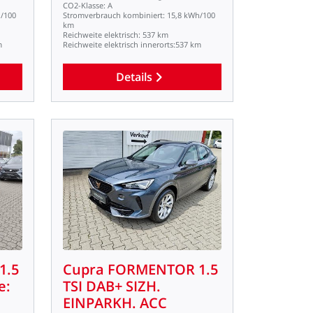
CO2-Klasse:
A
/100
Stromverbrauch
kombiniert:
15,8
kWh/100
km
Reichweite
elektrisch:
537
km
m
Reichweite
elektrisch
innerorts:537
km
Details
1.5
Cupra
FORMENTOR
1.5
e:
TSI
DAB+
SIZH.
EINPARKH.
ACC