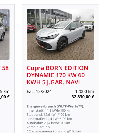
W
58
Cupra
BORN
EDITION
DYNAMIC
170
KW
60
KWH
5
J.GAR.
NAVI
5
km
EZL:
12/2024
12000
km
,00
€
32.830,00
€
Energieverbrauch
(WLTP-Werte**):
Innenstadt:
11,9
kWh/100
km
Stadtrand:
12,6
kWh/100
km
Landstraße:
14,4
kWh/100
km
Autobahn:
20,4
kWh/100
km
kombiniert:
n.v.
CO2-Emissionen
kombi:
0
g/100
km