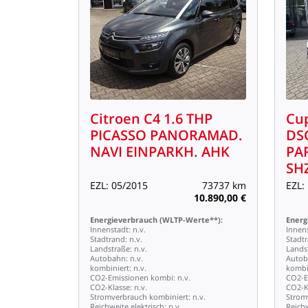
Citroen
C4
1.6
THP
Cu
PICASSO
PANORAMAD.
DS
NAVI
EINPARKH.
AHK
PA
SH
EZL:
05/2015
73737
km
EZL:
10.890,00
€
Energieverbrauch
(WLTP-Werte**):
Energ
Innenstadt:
n.v.
Innen
Stadtrand:
n.v.
Stadt
Landstraße:
n.v.
Lands
Autobahn:
n.v.
Autob
kombiniert:
n.v.
kombi
CO2-Emissionen
kombi:
n.v.
CO2-E
CO2-Klasse:
n.v.
CO2-K
Stromverbrauch
kombiniert:
n.v.
Strom
Reichweite
elektrisch:
n.v.
Reich