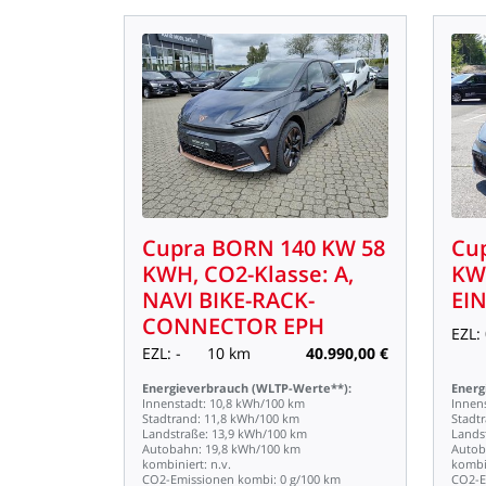
Cupra
BORN
140
KW
58
Cu
KWH,
CO2-Klasse:
A,
KW
NAVI
BIKE-RACK-
EI
CONNECTOR
EPH
EZL:
EZL:
-
10
km
40.990,00
€
Energieverbrauch
(WLTP-Werte**):
Energ
Innenstadt:
10,8
kWh/100
km
Innen
Stadtrand:
11,8
kWh/100
km
Stadt
Landstraße:
13,9
kWh/100
km
Lands
Autobahn:
19,8
kWh/100
km
Autob
kombiniert:
n.v.
kombi
CO2-Emissionen
kombi:
0
g/100
km
CO2-E