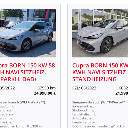
pra
BORN
150
KW
58
Cupra
BORN
150
K
H
NAVI
SITZHEIZ.
KWH
NAVI
SITZHEIZ.
NPARKH.
DAB+
STANDHEIZUNG
05/2022
37550
km
EZL:
05/2022
6082
24.990,00
€
21.990
ieverbrauch
(WLTP-Werte**):
Energieverbrauch
(WLTP-Werte**):
stadt:
n.v.
Innenstadt:
n.v.
rand:
n.v.
Stadtrand:
n.v.
traße:
n.v.
Landstraße:
n.v.
ahn:
n.v.
Autobahn:
n.v.
niert:
n.v.
kombiniert:
n.v.
missionen
kombi:
0
g/100
km
CO2-Emissionen
kombi:
0
g/100
km