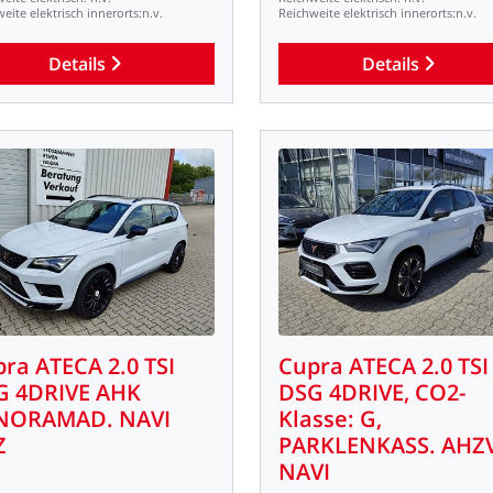
weite
elektrisch
innerorts:n.v.
Reichweite
elektrisch
innerorts:n.v.
Details
Details
pra
ATECA
2.0
TSI
Cupra
ATECA
2.0
TSI
G
4DRIVE
AHK
DSG
4DRIVE,
CO2-
NORAMAD.
NAVI
Klasse:
G,
Z
PARKLENKASS.
AHZ
NAVI