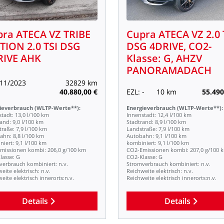
pra
ATECA
VZ
TRIBE
Cupra
ATECA
VZ
2.0
ITION
2.0
TSI
DSG
DSG
4DRIVE,
CO2-
RIVE
AHK
Klasse:
G,
AHZV
PANORAMADACH
11/2023
32829
km
40.880,00
€
EZL:
-
10
km
55.490
ieverbrauch
(WLTP-Werte**):
Energieverbrauch
(WLTP-Werte**):
stadt:
13,0
l/100
km
Innenstadt:
12,4
l/100
km
rand:
9,0
l/100
km
Stadtrand:
8,9
l/100
km
traße:
7,9
l/100
km
Landstraße:
7,9
l/100
km
ahn:
8,8
l/100
km
Autobahn:
9,1
l/100
km
niert:
9,1
l/100
km
kombiniert:
9,1
l/100
km
missionen
kombi:
206,0
g/100
km
CO2-Emissionen
kombi:
207,0
g/100
lasse:
G
CO2-Klasse:
G
verbrauch
kombiniert:
n.v.
Stromverbrauch
kombiniert:
n.v.
weite
elektrisch:
n.v.
Reichweite
elektrisch:
n.v.
weite
elektrisch
innerorts:n.v.
Reichweite
elektrisch
innerorts:n.v.
Details
Details