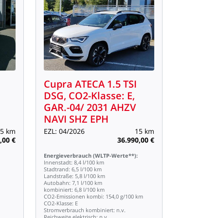
Cupra
ATECA
1.5
TSI
DSG,
CO2-Klasse:
E,
GAR.-04/
2031
AHZV
NAVI
SHZ
EPH
5
km
EZL:
04/2026
15
km
,00
€
36.990,00
€
Energieverbrauch
(WLTP-Werte**):
Innenstadt:
8,4
l/100
km
Stadtrand:
6,5
l/100
km
Landstraße:
5,8
l/100
km
Autobahn:
7,1
l/100
km
kombiniert:
6,8
l/100
km
CO2-Emissionen
kombi:
154,0
g/100
km
CO2-Klasse:
E
Stromverbrauch
kombiniert:
n.v.
Reichweite
elektrisch:
n.v.