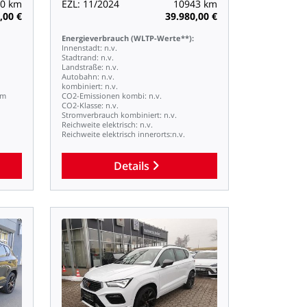
0
km
EZL:
11/2024
10943
km
,00
€
39.980,00
€
Energieverbrauch
(WLTP-Werte**):
Innenstadt:
n.v.
Stadtrand:
n.v.
Landstraße:
n.v.
Autobahn:
n.v.
kombiniert:
n.v.
km
CO2-Emissionen
kombi:
n.v.
CO2-Klasse:
n.v.
Stromverbrauch
kombiniert:
n.v.
Reichweite
elektrisch:
n.v.
Reichweite
elektrisch
innerorts:n.v.
Details