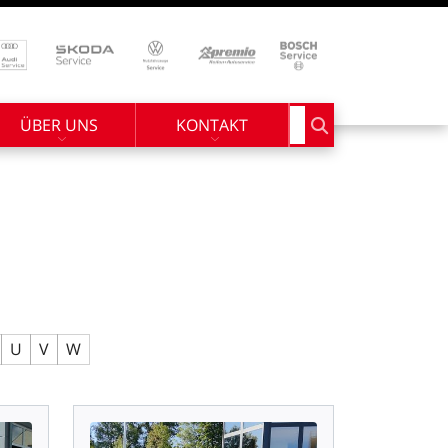
ÜBER UNS
KONTAKT
Suchbegriff eingebe
U
V
W