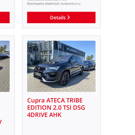
Reichweite
elektrisch
innerorts:n.v.
Details
Cupra
ATECA
TRIBE
EDITION
2.0
TSI
DSG
4DRIVE
AHK
V