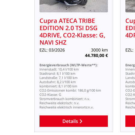
Cupra
ATECA
TRIBE
Cu
EDITION
2.0
TSI
DSG
ED
4DRIVE,
CO2-Klasse:
G,
4D
NAVI
SHZ
EZL:
03/2026
3000
km
EZL:
44.780,00
€
Energieverbrauch
(WLTP-Werte**):
Energ
Innenstadt:
10,4
l/100
km
Innen
Stadtrand:
8,1
l/100
km
Stadt
Landstraße:
7,1
l/100
km
Lands
Autobahn:
8,2
l/100
km
Autob
kombiniert:
8,1
l/100
km
kombi
CO2-Emissionen
kombi:
186,0
g/100
km
CO2-E
CO2-Klasse:
G
CO2-K
Stromverbrauch
kombiniert:
n.v.
Strom
Reichweite
elektrisch:
n.v.
Reich
Reichweite
elektrisch
innerorts:n.v.
Reich
Details