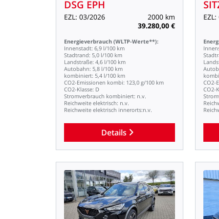
DSG
EPH
SIT
EZL:
03/2026
2000
km
EZL:
39.280,00
€
Energieverbrauch
(WLTP-Werte**):
Energ
Innenstadt:
6,9
l/100
km
Innen
Stadtrand:
5,0
l/100
km
Stadt
Landstraße:
4,6
l/100
km
Lands
Autobahn:
5,8
l/100
km
Autob
kombiniert:
5,4
l/100
km
kombi
CO2-Emissionen
kombi:
123,0
g/100
km
CO2-E
CO2-Klasse:
D
CO2-K
Stromverbrauch
kombiniert:
n.v.
Strom
Reichweite
elektrisch:
n.v.
Reich
Reichweite
elektrisch
innerorts:n.v.
Reich
Details