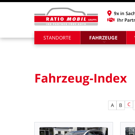
9x in Sac
Ihr Part
STANDORTE
FAHRZEUGE
Fahrzeug-Index
C
A
B