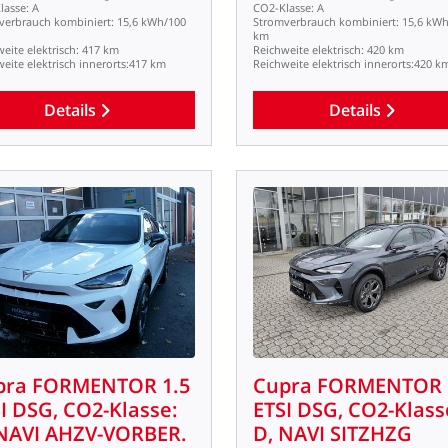
lasse:
A
CO2-Klasse:
A
verbrauch
kombiniert:
15,6
kWh/100
Stromverbrauch
kombiniert:
15,6
kWh
km
weite
elektrisch:
417
km
Reichweite
elektrisch:
420
km
weite
elektrisch
innerorts:417
km
Reichweite
elektrisch
innerorts:420
k
Details
Details
pra
FORMENTOR
1.5
Cupra
FORMENTOR
I
DSG,
CO2-Klasse:
ETSI
DSG,
CO2-Klass
NAVI
AHZV-VORBER.
D,
NAVI
SITZHZG