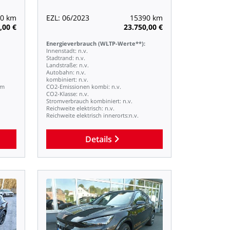
0
km
EZL:
06/2023
15390
km
,00
€
23.750,00
€
Energieverbrauch
(WLTP-Werte**):
Innenstadt:
n.v.
Stadtrand:
n.v.
Landstraße:
n.v.
Autobahn:
n.v.
kombiniert:
n.v.
km
CO2-Emissionen
kombi:
n.v.
CO2-Klasse:
n.v.
Stromverbrauch
kombiniert:
n.v.
Reichweite
elektrisch:
n.v.
Reichweite
elektrisch
innerorts:n.v.
Details