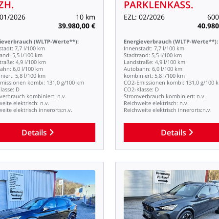
ZH.
PARKLENKASS.
01/2026
10
km
EZL:
02/2026
600
39.980,00
€
40.980
ieverbrauch
(WLTP-Werte**):
Energieverbrauch
(WLTP-Werte**):
stadt:
7,7
l/100
km
Innenstadt:
7,7
l/100
km
rand:
5,5
l/100
km
Stadtrand:
5,5
l/100
km
traße:
4,9
l/100
km
Landstraße:
4,9
l/100
km
ahn:
6,0
l/100
km
Autobahn:
6,0
l/100
km
niert:
5,8
l/100
km
kombiniert:
5,8
l/100
km
missionen
kombi:
131,0
g/100
km
CO2-Emissionen
kombi:
131,0
g/100
lasse:
D
CO2-Klasse:
D
verbrauch
kombiniert:
n.v.
Stromverbrauch
kombiniert:
n.v.
weite
elektrisch:
n.v.
Reichweite
elektrisch:
n.v.
weite
elektrisch
innerorts:n.v.
Reichweite
elektrisch
innerorts:n.v.
Details
Details