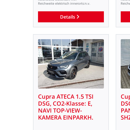
Reichweite
elektrisch
innerorts:n.v.
Reich
Details
Cupra
ATECA
1.5
TSI
Cu
DSG,
CO2-Klasse:
E,
DS
NAVI
TOP-VIEW-
PA
KAMERA
EINPARKH.
SH