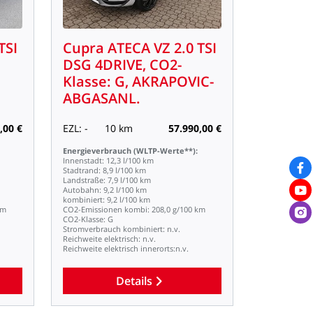
TSI
Cupra
ATECA
VZ
2.0
TSI
DSG
4DRIVE,
CO2-
Klasse:
G,
AKRAPOVIC-
ABGASANL.
,00
€
EZL:
-
10
km
57.990,00
€
Energieverbrauch
(WLTP-Werte**):
Innenstadt:
12,3
l/100
km
Stadtrand:
8,9
l/100
km
Landstraße:
7,9
l/100
km
Autobahn:
9,2
l/100
km
kombiniert:
9,2
l/100
km
km
CO2-Emissionen
kombi:
208,0
g/100
km
CO2-Klasse:
G
Stromverbrauch
kombiniert:
n.v.
Reichweite
elektrisch:
n.v.
Reichweite
elektrisch
innerorts:n.v.
Details